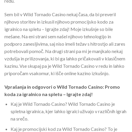
redu.
Sem bil v Wild Tornado Casino nekaj časa, da bi preveril
njihovo storitev in izkusil njihovo promocijsko kodo za
igralnico na spletu – Igrajte zdaj! Moje izkušnje so bile
mešane. Na eni strani sem našel njihovo tehnologijo in
podporo zanesljivima, saj niso imeli težav s hitrostjo ali zares
potrebovali pomoč. Na drugi strani pa mi je manjkalo nekaj
vzdušja in prilizovanja, ki bi ga lahko pričakovali v klasičnem
kazinu. Vse skupaj pa je Wild Tornado Casino v redu in lahko
priporočam vsakomur, ki išče online kazino izkušnjo.
Vprašanja in odgovori o Wild Tornado Casino: Promo
koda za igralnico na spletu – Igrajte zdaj!
Kaj je Wild Tornado Casino? Wild Tornado Casino je
spletna igralnica, kjer lahko igralci uživajo v različnih igrah
na srečo.
Kaj je promocijski kod za Wild Tornado Casino? To je