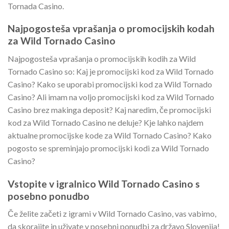
Tornada Casino.
Najpogosteša vprašanja o promocijskih kodah
za Wild Tornado Casino
Najpogosteša vprašanja o promocijskih kodih za Wild
Tornado Casino so: Kaj je promocijski kod za Wild Tornado
Casino? Kako se uporabi promocijski kod za Wild Tornado
Casino? Ali imam na voljo promocijski kod za Wild Tornado
Casino brez makinga deposit? Kaj naredim, če promocijski
kod za Wild Tornado Casino ne deluje? Kje lahko najdem
aktualne promocijske kode za Wild Tornado Casino? Kako
pogosto se spreminjajo promocijski kodi za Wild Tornado
Casino?
Vstopite v igralnico Wild Tornado Casino s
posebno ponudbo
Če želite začeti z igrami v Wild Tornado Casino, vas vabimo,
da skorajite in uživate v posebni ponudbi za državo Slovenija!