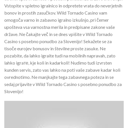
Vstopite v spletno igralnico in odpretete vrata do neverjetnih
bonov in prostih zasučkov. Wild Tornado Casino vam
omogoča varno in zabavno igralno izkušnjo, pri čemer
upošteva vsa varnostna merila in predpisane zakone vaše
države. Ne čakajte več in se dnes vpišite v Wild Tornado
Casino s posebno ponudbo za Slovenijo! Sekažete se za
tisoče eurojev bonusov in številne proste zasuke. Ne
pozabite, da lahko igraite tudi na mobilnih napravah, zato
lahko igraте, kje koli in kadarkoli! Nudimo tudi izvrsten
kunden servis, zato vas lahko na poti vaše zabave kadar koli
ovrednotimo. Ne manjkajte tega zabavnega poteza in se
sedaj prijavite v Wild Tornado Casino s posebno ponudbo za
Slovenijo!