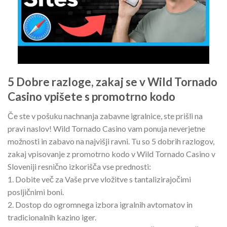
5 Dobre razloge, zakaj se v Wild Tornado
Casino vpišete s promotrno kodo
Če ste v pošuku nachnanja zabavne igralnice, ste prišli na
pravi naslov! Wild Tornado Casino vam ponuja neverjetne
možnosti in zabavo na najvišji ravni. Tu so 5 dobrih razlogov,
zakaj vpisovanje z promotrno kodo v Wild Tornado Casino v
Sloveniji resnično izkorišča vse prednosti:
1. Dobite več za Vaše prve vložitve s tantalizirajočimi
posljičnimi boni.
2. Dostop do ogromnega izbora igralnih avtomatov in
tradicionalnih kazino iger.