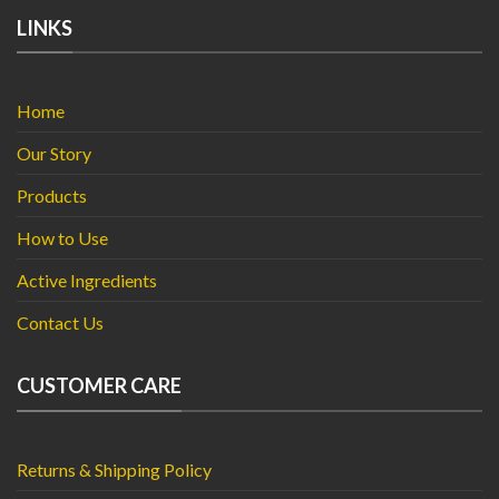
LINKS
Home
Our Story
Products
How to Use
Active Ingredients
Contact Us
CUSTOMER CARE
Returns & Shipping Policy