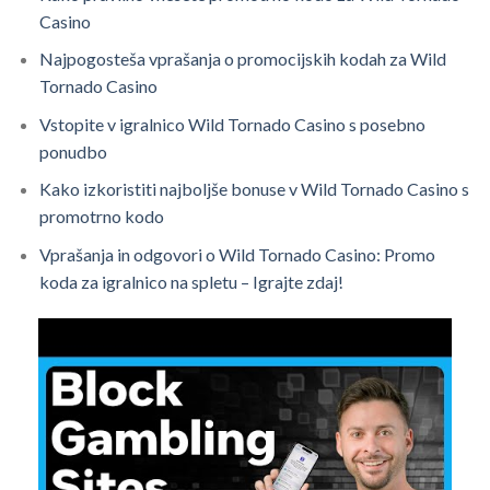
Casino
Najpogosteša vprašanja o promocijskih kodah za Wild
Tornado Casino
Vstopite v igralnico Wild Tornado Casino s posebno
ponudbo
Kako izkoristiti najboljše bonuse v Wild Tornado Casino s
promotrno kodo
Vprašanja in odgovori o Wild Tornado Casino: Promo
koda za igralnico na spletu – Igrajte zdaj!