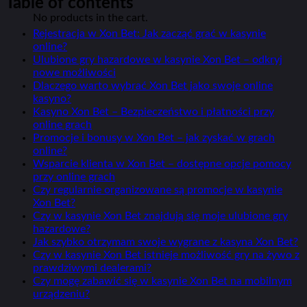
Table of contents
No products in the cart.
Rejestracja w Xon Bet: Jak zacząć grać w kasynie
online?
Ulubione gry hazardowe w kasynie Xon Bet – odkryj
nowe możliwości
Dlaczego warto wybrać Xon Bet jako swoje online
kasyno?
Kasyno Xon Bet – Bezpieczeństwo i płatności przy
online grach
Promocje i bonusy w Xon Bet – jak zyskać w grach
online?
Wsparcie klienta w Xon Bet – dostępne opcje pomocy
przy online grach
Czy regularnie organizowane są promocje w kasynie
Xon Bet?
Czy w kasynie Xon Bet znajdują się moje ulubione gry
hazardowe?
Jak szybko otrzymam swoje wygrane z kasyna Xon Bet?
Czy w kasynie Xon Bet istnieje możliwość gry na żywo z
prawdziwymi dealerami?
Czy mogę zabawić się w kasynie Xon Bet na mobilnym
urządzeniu?