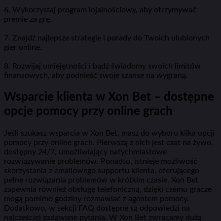
6. Wykorzystaj program lojalnościowy, aby otrzymywać
premie za grę.
7. Znajdź najlepsze strategie i porady do Twoich ulubionych
gier online.
8. Rozwijaj umiejętności i bądź świadomy swoich limitów
finansowych, aby podnieść swoje szanse na wygraną.
Wsparcie klienta w Xon Bet – dostępne
opcje pomocy przy online grach
Jeśli szukasz wsparcia w Xon Bet, masz do wyboru kilka opcji
pomocy przy online grach. Pierwszą z nich jest czat na żywo,
dostępny 24/7, umożliwiający natychmiastowe
rozwiązywanie problemów. Ponadto, istnieje możliwość
skorzystania z emailowego supportu klienta, oferującego
pełne rozwiązania problemów w krótkim czasie. Xon Bet
zapewnia również obsługę telefoniczną, dzięki czemu gracze
mogą pomimo godziny rozmawiać z agentem pomocy.
Dodatkowo, w sekcji FAQ dostępne są odpowiedzi na
najczęściej zadawane pytania. W Xon Bet zwracamy dużą