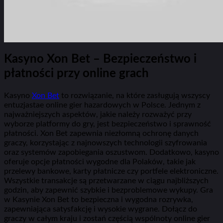
Kasyno Xon Bet – Bezpieczeństwo i
płatności przy online grach
Kasyno
Xon Bet
to rozwiązanie, na które zasługują wszyscy
entuzjastae online gier hazardowych w Polsce. Jednym z
najważniejszych aspektów, jakie należy rozważyć przy
wyborze platformy do gry, jest bezpieczeństwo i sprawność
płatności. Xon Bet zapewnia niezłomną ochronę danych
graczy, korzystając z najnowszych technologii szyfrowania
oraz systemów zapobiegania oszustwom. Dodatkowo, kasyno
oferuje opcje płatności wygodne dla Polaków, takie jak
przelewy bankowe, karty płatnicze czy portfele elektroniczne.
Wszystkie transakcje są przetwarzane w ciągu najbliższych
godzin, aby zapewnić szybkie i bezproblemowe wykupy. Gra
w Kasynie Xon Bet to bezpieczna i wygodna rozrywka,
zapewniająca satysfakcję i wysokie wygrane. Dołącz do
graczy w całym kraju i zostań częścią wspólnoty online gier