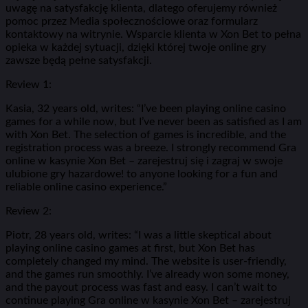
uwagę na satysfakcję klienta, dlatego oferujemy również
pomoc przez Media społecznościowe oraz formularz
kontaktowy na witrynie. Wsparcie klienta w Xon Bet to pełna
opieka w każdej sytuacji, dzięki której twoje online gry
zawsze będą pełne satysfakcji.
Review 1:
Kasia, 32 years old, writes: “I’ve been playing online casino
games for a while now, but I’ve never been as satisfied as I am
with Xon Bet. The selection of games is incredible, and the
registration process was a breeze. I strongly recommend Gra
online w kasynie Xon Bet – zarejestruj się i zagraj w swoje
ulubione gry hazardowe! to anyone looking for a fun and
reliable online casino experience.”
Review 2:
Piotr, 28 years old, writes: “I was a little skeptical about
playing online casino games at first, but Xon Bet has
completely changed my mind. The website is user-friendly,
and the games run smoothly. I’ve already won some money,
and the payout process was fast and easy. I can’t wait to
continue playing Gra online w kasynie Xon Bet – zarejestruj