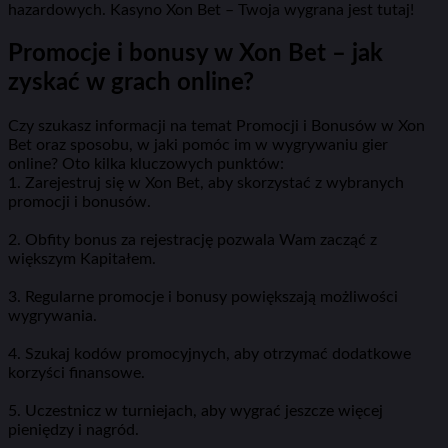
hazardowych. Kasyno Xon Bet – Twoja wygrana jest tutaj!
Promocje i bonusy w Xon Bet – jak
zyskać w grach online?
Czy szukasz informacji na temat Promocji i Bonusów w Xon
Bet oraz sposobu, w jaki pomóc im w wygrywaniu gier
online? Oto kilka kluczowych punktów:
1. Zarejestruj się w Xon Bet, aby skorzystać z wybranych
promocji i bonusów.
2. Obfity bonus za rejestrację pozwala Wam zacząć z
większym Kapitałem.
3. Regularne promocje i bonusy powiększają możliwości
wygrywania.
4. Szukaj kodów promocyjnych, aby otrzymać dodatkowe
korzyści finansowe.
5. Uczestnicz w turniejach, aby wygrać jeszcze więcej
pieniędzy i nagród.