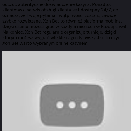
odczuć autentyczne doświadczenie kasyna. Ponadto,
klientowski serwis obsługi klienta jest dostępny 24/7, co
oznacza, że Twoje pytania i wątpliwości zostaną zawsze
szybko rozwiązane. Xon Bet to również platforma mobilna,
dzięki czemu możesz grać w każdym miejscu i w każdej chwili.
Na koniec, Xon Bet regularnie organizuje turnieje, dzięki
którym możesz wygrać wielkie nagrody. Wszystko to czyni
Xon Bet warto wybranym online kasynem.