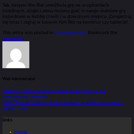
Tak, kasyno Xon Bet umożliwia grę na urządzeniach
mobilnych, dzięki czemu możesz grać w swoje ulubione gry
hazardowe w każdej chwili i w dowolnym miejscu. Zarejestruj
się teraz i zagraj w kasynie Xon Bet na komórce czy tablecie!
This entry was posted in
Uncategorized
. Bookmark the
permalink
.
Web Administrator
Gioca al Casinò Online in Italia: Scopri Avo, la Tua
Piattaforma Preferita
Wild Tornado Casino: Promo koda za igralnico na spletu –
Igrajte zdaj!
links
Home