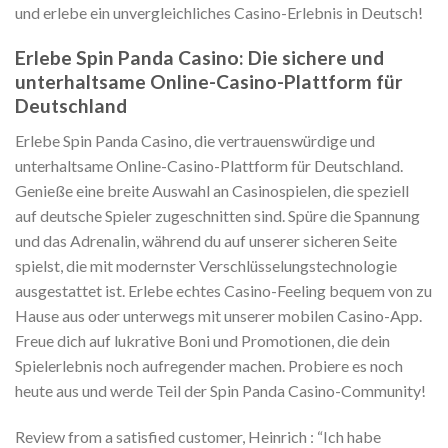
und erlebe ein unvergleichliches Casino-Erlebnis in Deutsch!
Erlebe Spin Panda Casino: Die sichere und
unterhaltsame Online-Casino-Plattform für
Deutschland
Erlebe Spin Panda Casino, die vertrauenswürdige und
unterhaltsame Online-Casino-Plattform für Deutschland.
Genieße eine breite Auswahl an Casinospielen, die speziell
auf deutsche Spieler zugeschnitten sind. Spüre die Spannung
und das Adrenalin, während du auf unserer sicheren Seite
spielst, die mit modernster Verschlüsselungstechnologie
ausgestattet ist. Erlebe echtes Casino-Feeling bequem von zu
Hause aus oder unterwegs mit unserer mobilen Casino-App.
Freue dich auf lukrative Boni und Promotionen, die dein
Spielerlebnis noch aufregender machen. Probiere es noch
heute aus und werde Teil der Spin Panda Casino-Community!
Review from a satisfied customer, Heinrich : “Ich habe