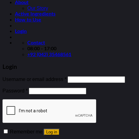
About
Our Story
Active Ingredients
How to Use
Login
Contact
08:00 - 17:00
+92 (042) 35468561
Login
Username or email address
*
Password
*
Remember me
Log in