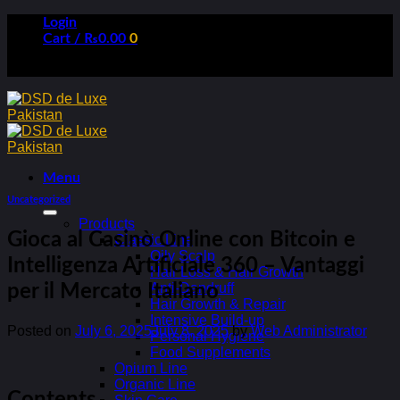
Skip
Login
to
Cart /
₨
0.00
0
content
No products in the cart.
Menu
Uncategorized
Products
Gioca al Casinò Online con Bitcoin e
Classic Line
Oily Scalp
Intelligenza Artificiale 360 – Vantaggi
Hair Loss & Hair Growth
Anti-Dandruff
per il Mercato Italiano
Hair Growth & Repair
Intensive Build-up
Posted on
July 6, 2025
July 8, 2025
by
Web Administrator
Personal Hygiene
Food Supplements
Opium Line
Organic Line
Contents