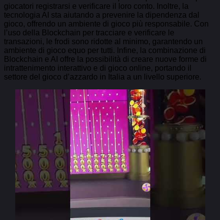
giocatori registrarsi e verificare il loro conto. Inoltre, la
tecnologia AI sta aiutando a prevenire la dipendenza dal
gioco, offrendo un ambiente di gioco più responsabile. Con
l’uso della Blockchain per tracciare e verificare le
transazioni, le frodi sono ridotte al minimo, garantendo un
ambiente di gioco equo per tutti. Infine, la combinazione di
Blockchain e AI offre la possibilità di creare nuove forme di
intrattenimento interattivo e di gioco online, portando il
settore del gioco d’azzardo in Italia a un livello superiore.