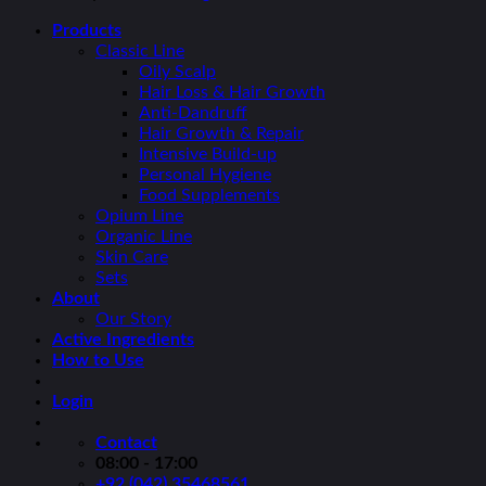
Products
Classic Line
Oily Scalp
Hair Loss & Hair Growth
Anti-Dandruff
Hair Growth & Repair
Intensive Build-up
Personal Hygiene
Food Supplements
Opium Line
Organic Line
Skin Care
Sets
About
Our Story
Active Ingredients
How to Use
Login
Contact
08:00 - 17:00
+92 (042) 35468561