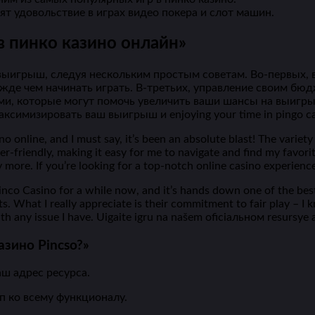
т удовольствие в играх видео покера и слот машин.
в пинко казино онлайн»
 выигрыш, следуя нескольким простым советам. Во-первых,
режде чем начинать играть. В-третьих, управление своим б
ыми, которые могут помочь увеличить ваши шансы на выигр
симизировать ваш выигрыш и enjoying your time in pingo cas
ino online, and I must say, it’s been an absolute blast! The variet
ser-friendly, making it easy for me to navigate and find my favorit
ore. If you’re looking for a top-notch online casino experience,
inco Casino for a while now, and it’s hands down one of the best 
s. What I really appreciate is their commitment to fair play – I
ith any issue I have. Uigaite igru na našem oficiальном resursy
азино Pincso?»
аш адрес ресурса.
п ко всему функционалу.