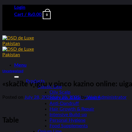
Skip
Login
to
Cart /
₨
0.00
0
content
Menu
Uncategorized
Products
«skačite v igru v pinco kazino online: ui
Classic Line
Oily Scalp
Posted on
July 28, 2025
July 28, 2025
by
Web Administrator
Hair Loss & Hair Growth
Anti-Dandruff
Hair Growth & Repair
Intensive Build-up
Table
Personal Hygiene
Food Supplements
Opium Line