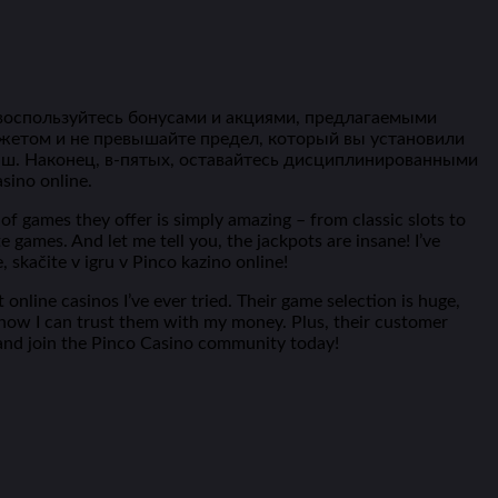
 воспользуйтесь бонусами и акциями, предлагаемыми
юджетом и не превышайте предел, который вы установили
ыш. Наконец, в-пятых, оставайтесь дисциплинированными
ino online.
y of games they offer is simply amazing – from classic slots to
e games. And let me tell you, the jackpots are insane! I’ve
 skačite v igru v Pinco kazino online!
online casinos I’ve ever tried. Their game selection is huge,
 know I can trust them with my money. Plus, their customer
e and join the Pinco Casino community today!