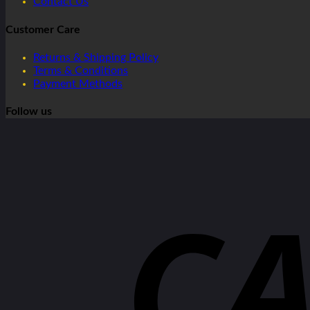
Contact Us
Customer Care
Returns & Shipping Policy
Terms & Conditions
Payment Methods
Follow us