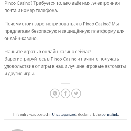
Pinco Casino? Требуется только ваše имя, электронная
почта и номер телефона.
Почему стоит зарегистрироваться в Pinco Casino? Мы
предлагаем безопасную и защищённую платформу для
онлайн-казино.
Начните играть в онлайн-казино сейчас!
Зарегистрируйтесь в Pinco Casino и начните получать
удовольствие от игры в наши лучшие игровые автоматы
и другие игры.
This entry was posted in
Uncategorized
. Bookmark the
permalink
.