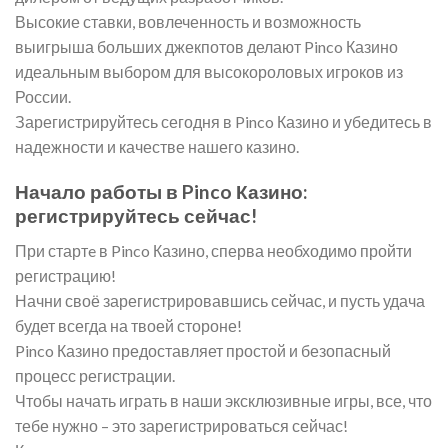
Высокие ставки, вовлеченность и возможность
выигрыша больших джекпотов делают Pinco Казино
идеальным выбором для высокороловых игроков из
России.
Зарегистрируйтесь сегодня в Pinco Казино и убедитесь в
надежности и качестве нашего казино.
Начало работы в Pinco Казино:
регистрируйтесь сейчас!
При стартe в Pinco Казино, сперва необходимо пройти
регистрацию!
Начни своё зарегистрировавшись сейчас, и пусть удача
будет всегда на твоей стороне!
Pinco Казино предоставляет простой и безопасный
процесс регистрации.
Чтобы начать играть в наши эксклюзивные игры, все, что
тебе нужно – это зарегистрироваться сейчас!