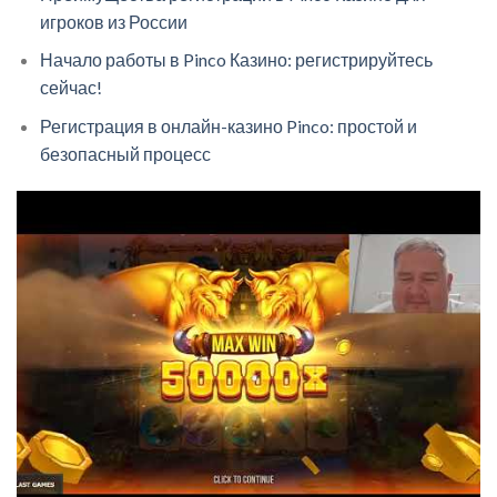
игроков из России
Начало работы в Pinco Казино: регистрируйтесь
сейчас!
Регистрация в онлайн-казино Pinco: простой и
безопасный процесс