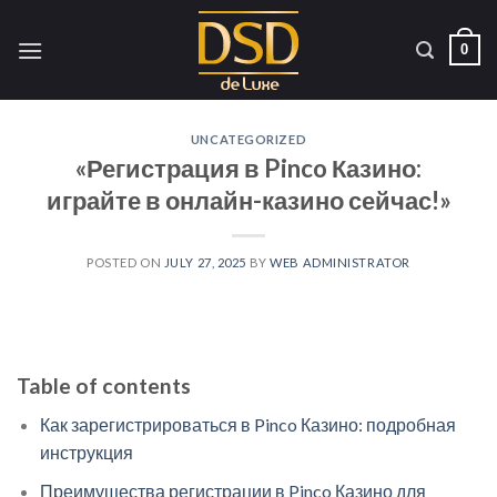
Skip
to
0
content
UNCATEGORIZED
«Регистрация в Pinco Казино:
играйте в онлайн-казино сейчас!»
POSTED ON
JULY 27, 2025
BY
WEB ADMINISTRATOR
Table of contents
Как зарегистрироваться в Pinco Казино: подробная
инструкция
Преимущества регистрации в Pinco Казино для