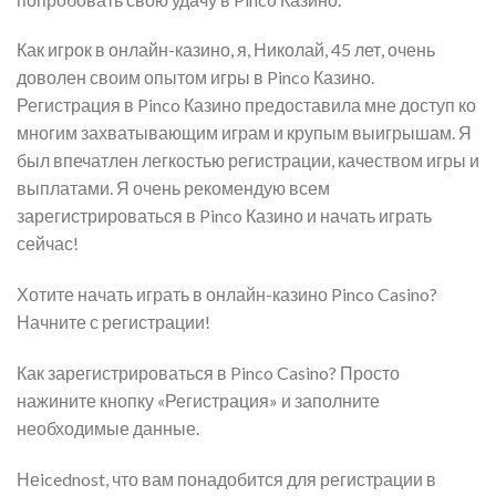
Как игрок в онлайн-казино, я, Николай, 45 лет, очень
доволен своим опытом игры в Pinco Казино.
Регистрация в Pinco Казино предоставила мне доступ ко
многим захватывающим играм и крупым выигрышам. Я
был впечатлен легкостью регистрации, качеством игры и
выплатами. Я очень рекомендую всем
зарегистрироваться в Pinco Казино и начать играть
сейчас!
Хотите начать играть в онлайн-казино Pinco Casino?
Начните с регистрации!
Как зарегистрироваться в Pinco Casino? Просто
нажините кнопку «Регистрация» и заполните
необходимые данные.
Неicednost, что вам понадобится для регистрации в