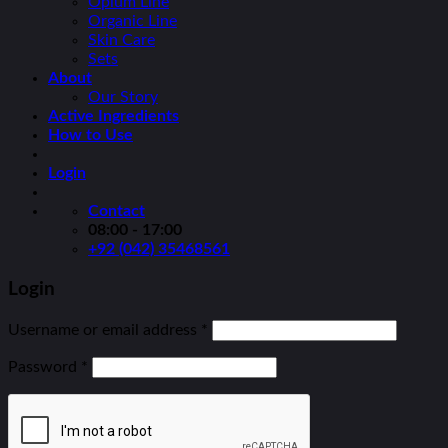
Opium Line
Organic Line
Skin Care
Sets
About
Our Story
Active Ingredients
How to Use
Login
Contact
08:00 - 17:00
+92 (042) 35468561
Login
Username or email address
*
Password
*