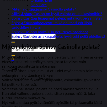
Organic Line
Skin Care
Miten aloittaa Spinsy Casinolla pelata?
Sets
Miksi Spinsy Casino on hyvä valinta online kasinoihin?
About
Spinsy Casinon tarjoamat pelejä: mitä voit pelaamista?
Our Story
Spinsy Casinonbonukset: mikä on itsesi edullisin
Active Ingredients
tarjous?
How to Use
Spinsy Casinon maksu- ja perutusvaihtoehdot
Search
Spinsy Casinon asiakaspalvelu: hyvä tuki peliä pidellessä
for:
Miten aloittaa Spinsy Casinolla pelata?
Search
for:
Miten aloittaa Spinsy Casinolla pelata? Ensimmäisen askeleen
0
etees vastaa rekisteröityminen, jossa tarvitset vain
sähköpostiosoitetta ja salasanaa.
Cart
Tervetuloisbonukset ja muut etuudet myöhemmin toimitaan
pelaamisen aloittamisen jälkeen.
No products in the cart.
Valitse sitten halukkainut pelijännite, esimerkiksi gokkastot
tai pelit korttipelissä.
Voit etsiä haluamasi peleitä helposti hakusarakkeen avulla.
Kun olet valinnut peleen, aseta sitten panos määrä, joka
tuntuu itsellesi mukavalta.
Nyt voit aloittaa pyöräyttämällä pyörälle tai pelaamalla käsiä