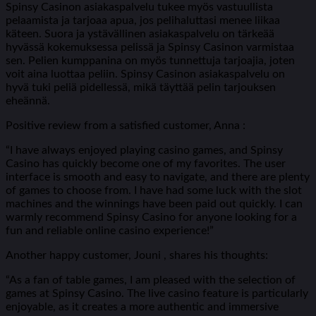
Spinsy Casinon asiakaspalvelu tukee myös vastuullista
pelaamista ja tarjoaa apua, jos pelihaluttasi menee liikaa
käteen. Suora ja ystävällinen asiakaspalvelu on tärkeää
hyvässä kokemuksessa pelissä ja Spinsy Casinon varmistaa
sen. Pelien kumppanina on myös tunnettuja tarjoajia, joten
voit aina luottaa peliin. Spinsy Casinon asiakaspalvelu on
hyvä tuki peliä pidellessä, mikä täyttää pelin tarjouksen
eheännä.
Positive review from a satisfied customer, Anna :
“I have always enjoyed playing casino games, and Spinsy
Casino has quickly become one of my favorites. The user
interface is smooth and easy to navigate, and there are plenty
of games to choose from. I have had some luck with the slot
machines and the winnings have been paid out quickly. I can
warmly recommend Spinsy Casino for anyone looking for a
fun and reliable online casino experience!”
Another happy customer, Jouni , shares his thoughts:
“As a fan of table games, I am pleased with the selection of
games at Spinsy Casino. The live casino feature is particularly
enjoyable, as it creates a more authentic and immersive