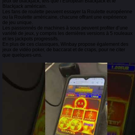
jeux de blackjack, tels que l’European Blackjack et le
Blackjack américain.
Les fans de roulette peuvent essayer la Roulette européenne
ou la Roulette américaine, chacune offrant une expérience
de jeu unique.
Les passionnés de machines à sous peuvent profiter d’une
variété de jeux, y compris les dernières versions à 5 rouleaux
et les jackpots progressifs.
En plus de ces classiques, Winbay propose également des
jeux de vidéo poker, de baccarat et de craps, pour ne citer
que quelques-uns.