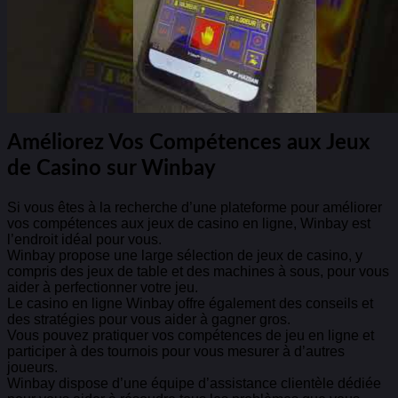
Améliorez Vos Compétences aux Jeux
de Casino sur Winbay
Si vous êtes à la recherche d’une plateforme pour améliorer
vos compétences aux jeux de casino en ligne, Winbay est
l’endroit idéal pour vous.
Winbay propose une large sélection de jeux de casino, y
compris des jeux de table et des machines à sous, pour vous
aider à perfectionner votre jeu.
Le casino en ligne Winbay offre également des conseils et
des stratégies pour vous aider à gagner gros.
Vous pouvez pratiquer vos compétences de jeu en ligne et
participer à des tournois pour vous mesurer à d’autres
joueurs.
Winbay dispose d’une équipe d’assistance clientèle dédiée