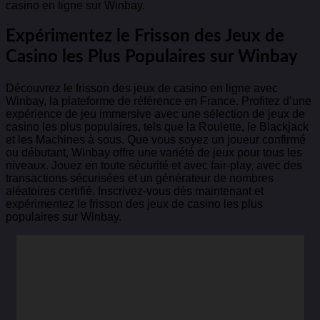
casino en ligne sur Winbay.
Expérimentez le Frisson des Jeux de
Casino les Plus Populaires sur Winbay
Découvrez le frisson des jeux de casino en ligne avec
Winbay, la plateforme de référence en France. Profitez d’une
expérience de jeu immersive avec une sélection de jeux de
casino les plus populaires, tels que la Roulette, le Blackjack
et les Machines à sous. Que vous soyez un joueur confirmé
ou débutant, Winbay offre une variété de jeux pour tous les
niveaux. Jouez en toute sécurité et avec fair-play, avec des
transactions sécurisées et un générateur de nombres
aléatoires certifié. Inscrivez-vous dès maintenant et
expérimentez le frisson des jeux de casino les plus
populaires sur Winbay.