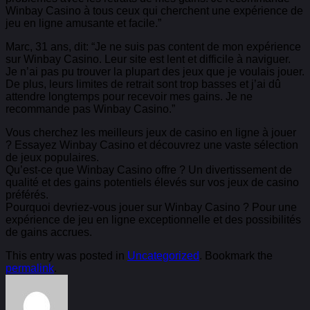
Winbay Casino à tous ceux qui cherchent une expérience de
jeu en ligne amusante et facile.”
Marc, 31 ans, dit: “Je ne suis pas content de mon expérience
sur Winbay Casino. Leur site est lent et difficile à naviguer.
Je n’ai pas pu trouver la plupart des jeux que je voulais jouer.
De plus, leurs limites de retrait sont trop basses et j’ai dû
attendre longtemps pour recevoir mes gains. Je ne
recommande pas Winbay Casino.”
Vous cherchez les meilleurs jeux de casino en ligne à jouer
? Essayez Winbay Casino et découvrez une vaste sélection
de jeux populaires.
Qu’est-ce que Winbay Casino offre ? Un divertissement de
qualité et des gains potentiels élevés sur vos jeux de casino
préférés.
Pourquoi devriez-vous jouer sur Winbay Casino ? Pour une
expérience de jeu en ligne exceptionnelle et des possibilités
de gains accrues.
This entry was posted in
Uncategorized
. Bookmark the
permalink
.