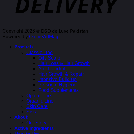
Copyright 2026 ©
DSD de Luxe Pakistan
Powered by
OnlineAdMag
Products
Classic Line
Oily Scalp
Hair Loss & Hair Growth
Anti-Dandruff
Hair Growth & Repair
Intensive Build-up
Personal Hygiene
Food Supplements
Opium Line
Organic Line
Skin Care
Sets
About
Our Story
Active Ingredients