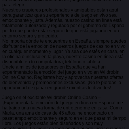
para elegir.
Nuestros crupieres profesionales y amigables están aquí
para garantizar que su experiencia de juego en vivo sea
emocionante y justa. Además, nuestro casino en línea está
totalmente autorizado y regulado por el gobierno de España,
por lo que puede estar seguro de que está jugando en un
entorno seguro y protegido.
No importa dónde te encuentres en España, siempre puedes
disfrutar de la emoción de nuestros juegos de casino en vivo
en cualquier momento y lugar. Ya sea que estés en casa, en
la oficina o incluso en la playa, nuestro casino en línea está
disponible en tu computadora, teléfono o tableta.
Únete a miles de jugadores en España que ya han
experimentado la emoción del juego en vivo en Wildrobin
Online Casino. Regístrate hoy y aprovecha nuestras ofertas
de bienvenida y promociones exclusivas. ¡No te pierdas la
oportunidad de ganar en grande mientras te diviertes!
Juega en el excitante Wildrobin Online Casino –
¡Experimenta la emoción del juego en línea en España! me
ha traído una nueva forma de entretenerme en casa. Como
María, una ama de casa de 45 años, he encontrado un
pasatiempo emocionante y seguro en el que pasar mi tiempo
libre. Los juegos están bien diseñados y son muy
entretenidos. Lo mejor de todo es que puedo jugar cuando y