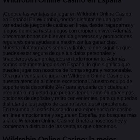
Wildrobin Online Casino en España
¡Conoce las ventajas de jugar en Wildrobin Online Casino
en España! En Wildrobin, podrás disfrutar de una gran
variedad de juegos de casino en línea, desde tragaperras y
juegos de mesa hasta juegos con crupier en vivo. Además,
ofrecemos bonos de bienvenida generosos y promociones
regulares para ayudarte a maximizar tus ganancias.
Nuestra plataforma es segura y fiable, lo que significa que
puedes estar seguro de que tus datos personales y
financieros están protegidos en todo momento. Además,
somos totalmente legales en España, lo que significa que
puedes jugar con nosotros de forma segura y responsable.
Otra gran ventaja de jugar en Wildrobin Online Casino es
nuestra atención al cliente excepcional. Nuestro equipo de
soporte está disponible 24/7 para ayudarte con cualquier
pregunta o inquietud que puedas tener. También ofrecemos
opciones de depósito y retiro convenientes, para que puedas
disfrutar de tus juegos de casino favoritos sin problemas.
En resumen, si estás buscando una experiencia de casino
en línea emocionante y segura en España, ¡no busques más
allá de Wildrobin Online Casino! Únete a nosotros hoy y
comienza a disfrutar de las ventajas que ofrecemos.
Wildrobin Online Casino: la mejor