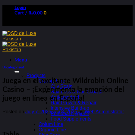
Skip
Login
to
Cart /
₨
0.00
0
content
No products in the cart.
Menu
Uncategorized
Products
Juega en el excitante Wildrobin Online
Classic Line
Oily Scalp
Casino – ¡Experimenta la emoción del
Hair Loss & Hair Growth
Anti-Dandruff
juego en línea en España!
Hair Growth & Repair
Intensive Build-up
Posted on
July 7, 2025
July 8, 2025
by
Web Administrator
Personal Hygiene
Food Supplements
Opium Line
Organic Line
Table