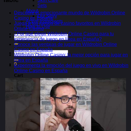
Skin Care
Sets
About
Descubre el emocionante mundo de Wildrobin Online
Our Story
Casino en España
Active Ingredients
Juega a tus juegos de casino favoritos en Wildrobin
How to Use
Online Casino
¿Por qué elegir Wildrobin Online Casino para tu
Search
experiencia de juego en línea en España?
for:
Conoce las ventajas de jugar en Wildrobin Online
Casino en España
Search
Wildrobin Online Casino: la mejor opción para jugar en
for:
línea en España
0
Experimenta la emoción del juego en vivo en Wildrobin
Online Casino en España
Cart
No products in the cart.