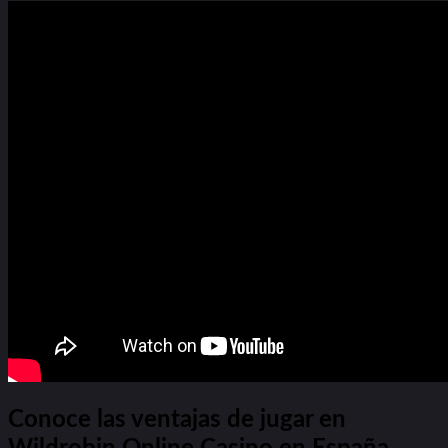
Conoce las ventajas de jugar en