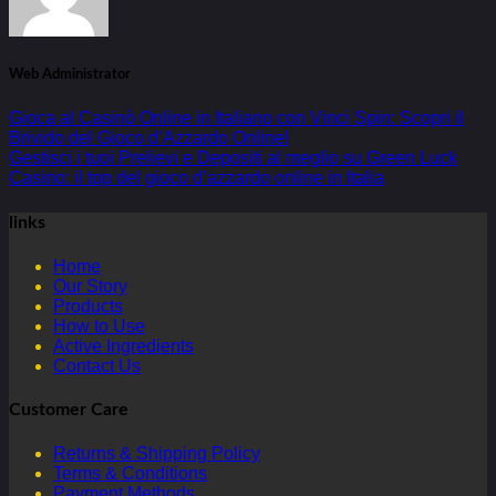
Web Administrator
Gioca al Casinò Online in Italiano con Vinci Spin: Scopri il
Brivido del Gioco d’Azzardo Online!
Gestisci i tuoi Prelievi e Depositi al meglio su Green Luck
Casino: il top del gioco d’azzardo online in Italia
links
Home
Our Story
Products
How to Use
Active Ingredients
Contact Us
Customer Care
Returns & Shipping Policy
Terms & Conditions
Payment Methods