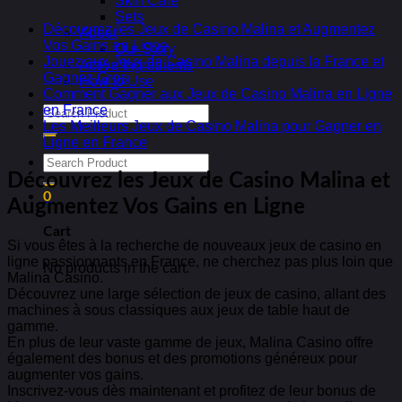
Skin Care
Sets
Découvrez les Jeux de Casino Malina et Augmentez
About
Vos Gains en Ligne
Our Story
Jouez aux Jeux de Casino Malina depuis la France et
Active Ingredients
Gagnez Gros
How to Use
Comment Gagner aux Jeux de Casino Malina en Ligne
en France
Search
Les Meilleurs Jeux de Casino Malina pour Gagner en
for:
Ligne en France
Search
for:
Découvrez les Jeux de Casino Malina et
0
Augmentez Vos Gains en Ligne
Cart
Si vous êtes à la recherche de nouveaux jeux de casino en
ligne passionnants en France, ne cherchez pas plus loin que
No products in the cart.
Malina Casino.
Découvrez une large sélection de jeux de casino, allant des
machines à sous classiques aux jeux de table haut de
gamme.
En plus de leur vaste gamme de jeux, Malina Casino offre
également des bonus et des promotions généreux pour
augmenter vos gains.
Inscrivez-vous dès maintenant et profitez de leur bonus de