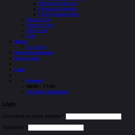
Intensive Build-up
Personal Hygiene
Food Supplements
Opium Line
Organic Line
Skin Care
Sets
About
Our Story
Active Ingredients
How to Use
Login
Contact
08:00 - 17:00
+92 (042) 35468561
Login
Username or email address
*
Password
*