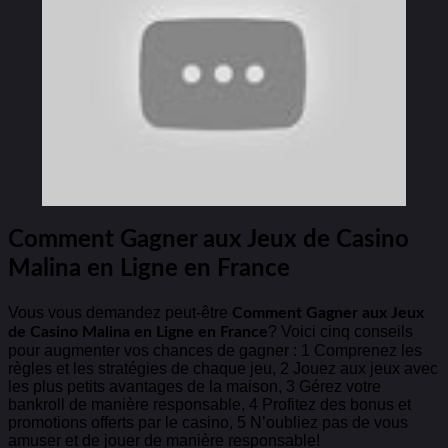
Comment Gagner aux Jeux de Casino
Malina en Ligne en France
Vous vous demandez peut-être
Comment Gagner aux Jeux
? Voici cinq conseils
de Casino Malina en Ligne en France
pour augmenter vos chances de gagner : 1 Comprenez les
règles et les stratégies de chaque jeu, 2 Jouez aux jeux avec
les plus petits avantages de la maison, 3 Gérez votre
bankroll de manière responsable, 4 Profitez des bonus et
promotions offerts par le casino, 5 N’oubliez pas de vous
amuser et de jouer de manière responsable!