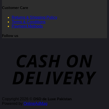
Customer Care
Returns & Shipping Policy
Terms & Conditions
Payment Methods
Follow us
Copyright 2026 ©
DSD de Luxe Pakistan
Powered by
OnlineAdMag