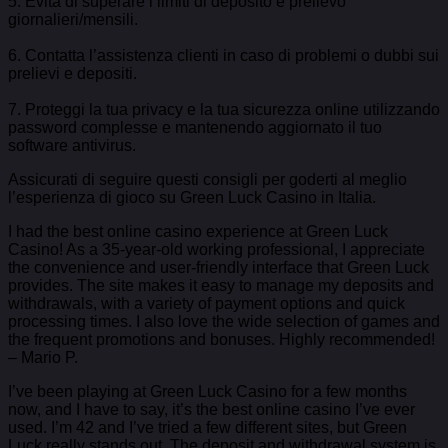
5. Evita di superare i limiti di deposito e prelievo
giornalieri/mensili.
6. Contatta l’assistenza clienti in caso di problemi o dubbi sui
prelievi e depositi.
7. Proteggi la tua privacy e la tua sicurezza online utilizzando
password complesse e mantenendo aggiornato il tuo
software antivirus.
Assicurati di seguire questi consigli per goderti al meglio
l’esperienza di gioco su Green Luck Casino in Italia.
I had the best online casino experience at Green Luck
Casino! As a 35-year-old working professional, I appreciate
the convenience and user-friendly interface that Green Luck
provides. The site makes it easy to manage my deposits and
withdrawals, with a variety of payment options and quick
processing times. I also love the wide selection of games and
the frequent promotions and bonuses. Highly recommended!
– Mario P.
I’ve been playing at Green Luck Casino for a few months
now, and I have to say, it’s the best online casino I’ve ever
used. I’m 42 and I’ve tried a few different sites, but Green
Luck really stands out. The deposit and withdrawal system is