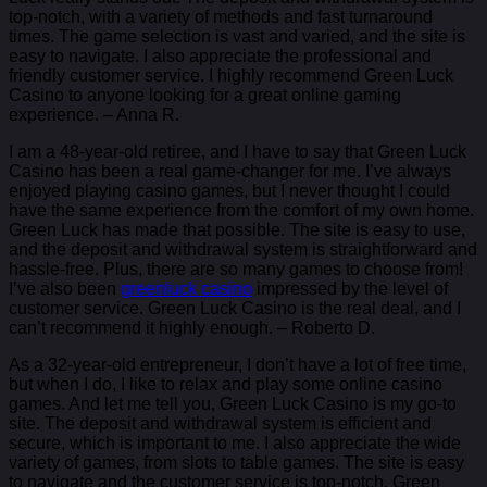
top-notch, with a variety of methods and fast turnaround
times. The game selection is vast and varied, and the site is
easy to navigate. I also appreciate the professional and
friendly customer service. I highly recommend Green Luck
Casino to anyone looking for a great online gaming
experience. – Anna R.
I am a 48-year-old retiree, and I have to say that Green Luck
Casino has been a real game-changer for me. I’ve always
enjoyed playing casino games, but I never thought I could
have the same experience from the comfort of my own home.
Green Luck has made that possible. The site is easy to use,
and the deposit and withdrawal system is straightforward and
hassle-free. Plus, there are so many games to choose from!
I’ve also been
greenluck casino
impressed by the level of
customer service. Green Luck Casino is the real deal, and I
can’t recommend it highly enough. – Roberto D.
As a 32-year-old entrepreneur, I don’t have a lot of free time,
but when I do, I like to relax and play some online casino
games. And let me tell you, Green Luck Casino is my go-to
site. The deposit and withdrawal system is efficient and
secure, which is important to me. I also appreciate the wide
variety of games, from slots to table games. The site is easy
to navigate and the customer service is top-notch. Green