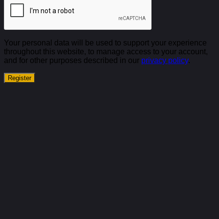
Your personal data will be used to support your experience
throughout this website, to manage access to your account,
and for other purposes described in our
privacy policy
.
Register