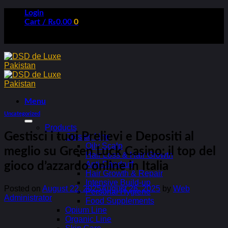
Skip
Login
to
Cart /
₨
0.00
0
content
No products in the cart.
Menu
Uncategorized
Products
Gestisci i tuoi Prelievi e Depositi al
Classic Line
Oily Scalp
meglio su Green Luck Casino: il top del
Hair Loss & Hair Growth
Anti-Dandruff
gioco d’azzardo online in Italia
Hair Growth & Repair
Intensive Build-up
Posted on
August 22, 2025
August 26, 2025
by
Web
Personal Hygiene
Administrator
Food Supplements
Opium Line
Organic Line