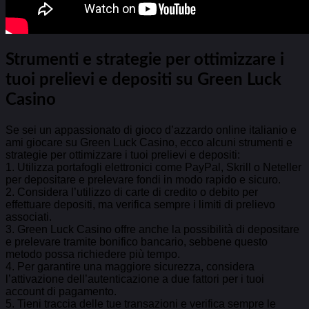
Strumenti e strategie per ottimizzare i
tuoi prelievi e depositi su Green Luck
Casino
Se sei un appassionato di gioco d’azzardo online italianio e
ami giocare su Green Luck Casino, ecco alcuni strumenti e
strategie per ottimizzare i tuoi prelievi e depositi:
1. Utilizza portafogli elettronici come PayPal, Skrill o Neteller
per depositare e prelevare fondi in modo rapido e sicuro.
2. Considera l’utilizzo di carte di credito o debito per
effettuare depositi, ma verifica sempre i limiti di prelievo
associati.
3. Green Luck Casino offre anche la possibilità di depositare
e prelevare tramite bonifico bancario, sebbene questo
metodo possa richiedere più tempo.
4. Per garantire una maggiore sicurezza, considera
l’attivazione dell’autenticazione a due fattori per i tuoi
account di pagamento.
5. Tieni traccia delle tue transazioni e verifica sempre le