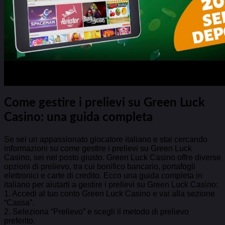
Come gestire i prelievi su Green Luck
Casino: una guida completa
Se sei un appassionato giocatore italiano e stai cercando
informazioni su come gestire i prelievi su Green Luck
Casino, sei nel posto giusto. Green Luck Casino offre diverse
opzioni di prelievo, tra cui bonifico bancario, portafogli
elettronici e carte di credito. Ecco una guida completa in
italiano per aiutarti a gestire i prelievi su Green Luck Casino:
1. Accedi al tuo conto Green Luck Casino e vai alla sezione
“Cassa”.
2. Seleziona “Prelievo” e scegli il metodo di prelievo
preferito.