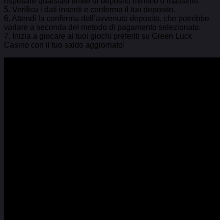
rispettare qualsiasi limite di deposito minimo o massimo.
5. Verifica i dati inseriti e conferma il tuo deposito.
6. Attendi la conferma dell’avvenuto deposito, che potrebbe
variare a seconda del metodo di pagamento selezionato.
7. Inizia a giocare ai tuoi giochi preferiti su Green Luck
Casino con il tuo saldo aggiornato!