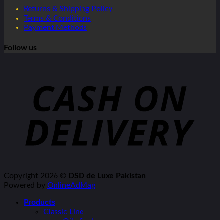
Returns & Shipping Policy
Terms & Conditions
Payment Methods
Follow us
Copyright 2026 ©
DSD de Luxe Pakistan
Powered by
OnlineAdMag
Products
Classic Line