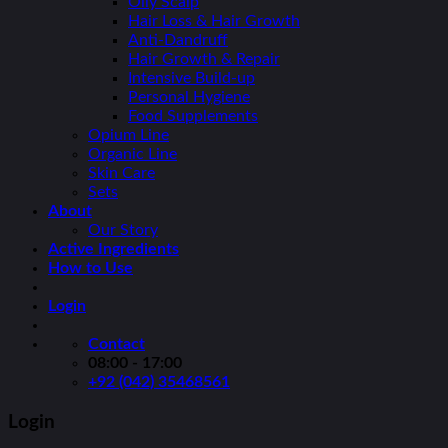
Oily Scalp
Hair Loss & Hair Growth
Anti-Dandruff
Hair Growth & Repair
Intensive Build-up
Personal Hygiene
Food Supplements
Opium Line
Organic Line
Skin Care
Sets
About
Our Story
Active Ingredients
How to Use
Login
Contact
08:00 - 17:00
+92 (042) 35468561
Login