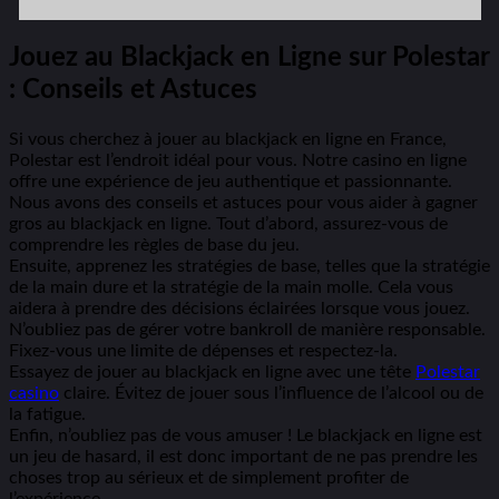
Jouez au Blackjack en Ligne sur Polestar
: Conseils et Astuces
Si vous cherchez à jouer au blackjack en ligne en France,
Polestar est l’endroit idéal pour vous. Notre casino en ligne
offre une expérience de jeu authentique et passionnante.
Nous avons des conseils et astuces pour vous aider à gagner
gros au blackjack en ligne. Tout d’abord, assurez-vous de
comprendre les règles de base du jeu.
Ensuite, apprenez les stratégies de base, telles que la stratégie
de la main dure et la stratégie de la main molle. Cela vous
aidera à prendre des décisions éclairées lorsque vous jouez.
N’oubliez pas de gérer votre bankroll de manière responsable.
Fixez-vous une limite de dépenses et respectez-la.
Essayez de jouer au blackjack en ligne avec une tête
Polestar
casino
claire. Évitez de jouer sous l’influence de l’alcool ou de
la fatigue.
Enfin, n’oubliez pas de vous amuser ! Le blackjack en ligne est
un jeu de hasard, il est donc important de ne pas prendre les
choses trop au sérieux et de simplement profiter de