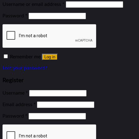
Username or email address
*
Password
*
Remember me
Log in
Lost your password?
Register
Username
*
Email address
*
Password
*