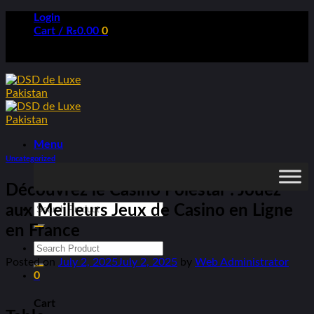
Skip
Login
to
Cart /
₨
0.00
0
content
No products in the cart.
Menu
Uncategorized
Découvrez le Casino Polestar : Jouez
Search
aux Meilleurs Jeux de Casino en Ligne
for:
en France
Search
for:
Posted on
July 2, 2025
July 2, 2025
by
Web Administrator
0
Cart