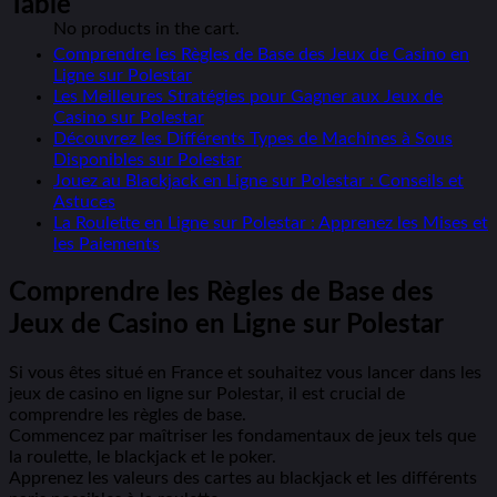
Table
No products in the cart.
Comprendre les Règles de Base des Jeux de Casino en
Ligne sur Polestar
Les Meilleures Stratégies pour Gagner aux Jeux de
Casino sur Polestar
Découvrez les Différents Types de Machines à Sous
Disponibles sur Polestar
Jouez au Blackjack en Ligne sur Polestar : Conseils et
Astuces
La Roulette en Ligne sur Polestar : Apprenez les Mises et
les Paiements
Comprendre les Règles de Base des
Jeux de Casino en Ligne sur Polestar
Si vous êtes situé en France et souhaitez vous lancer dans les
jeux de casino en ligne sur Polestar, il est crucial de
comprendre les règles de base.
Commencez par maîtriser les fondamentaux de jeux tels que
la roulette, le blackjack et le poker.
Apprenez les valeurs des cartes au blackjack et les différents