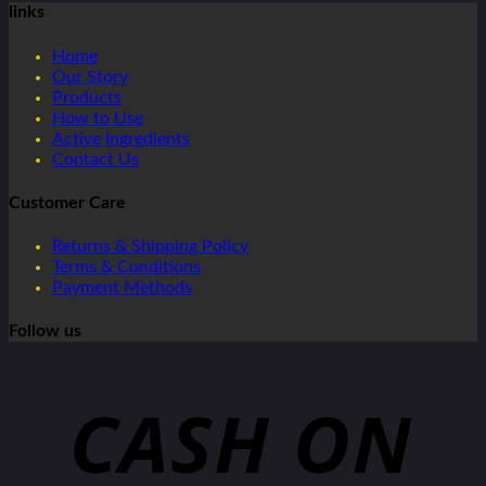
links
Home
Our Story
Products
How to Use
Active Ingredients
Contact Us
Customer Care
Returns & Shipping Policy
Terms & Conditions
Payment Methods
Follow us