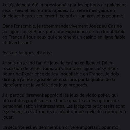
J’ai également été impressionnée par les options de paiement
sécurisées et les retraits rapides. J’ai retiré mes gains en
quelques heures seulement, ce qui est un gros plus pour moi.
Dans l’ensemble, je recommande vivement Jouez au Casino
en Ligne Lucky Block pour une Expérience de Jeu Inoubliable
en France à tous ceux qui cherchent un casino en ligne fiable
et divertissant.
Avis de Jacques, 42 ans :
Je suis un grand fan de jeux de casino en ligne et j’ai eu
l’occasion de tester Jouez au Casino en Ligne Lucky Block
pour une Expérience de Jeu Inoubliable en France. Je dois
dire que j’ai été agréablement surpris par la qualité de la
plateforme et la variété des jeux proposés.
J’ai particulièrement apprécié les jeux de vidéo poker, qui
offrent des graphismes de haute qualité et des options de
personnalisation intéressantes. Les jackpots progressifs sont
également très attractifs et m’ont donné envie de continuer à
jouer.
La sécurité est évidemment un critère important pour moi