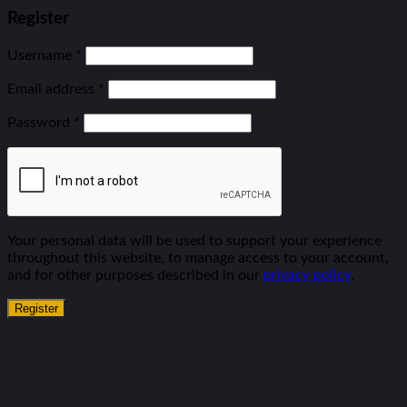
Register
Username
*
Email address
*
Password
*
Your personal data will be used to support your experience
throughout this website, to manage access to your account,
and for other purposes described in our
privacy policy
.
Register