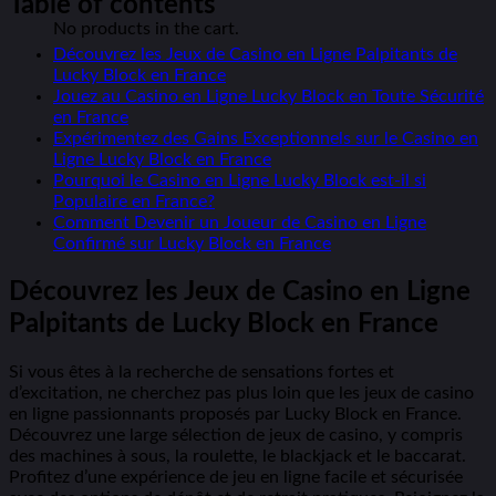
Table of contents
No products in the cart.
Découvrez les Jeux de Casino en Ligne Palpitants de
Lucky Block en France
Jouez au Casino en Ligne Lucky Block en Toute Sécurité
en France
Expérimentez des Gains Exceptionnels sur le Casino en
Ligne Lucky Block en France
Pourquoi le Casino en Ligne Lucky Block est-il si
Populaire en France?
Comment Devenir un Joueur de Casino en Ligne
Confirmé sur Lucky Block en France
Découvrez les Jeux de Casino en Ligne
Palpitants de Lucky Block en France
Si vous êtes à la recherche de sensations fortes et
d’excitation, ne cherchez pas plus loin que les jeux de casino
en ligne passionnants proposés par Lucky Block en France.
Découvrez une large sélection de jeux de casino, y compris
des machines à sous, la roulette, le blackjack et le baccarat.
Profitez d’une expérience de jeu en ligne facile et sécurisée