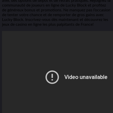
avec des options de dépôt et de retrait pratiques. Rejoignez la
communauté de joueurs en ligne de Lucky Block et profitez
de généreux bonus et promotions. Ne manquez pas l’occasion
de tenter votre chance et de remporter de gros gains avec
Lucky Block. Inscrivez-vous dès maintenant et découvrez les
jeux de casino en ligne les plus palpitants de France!