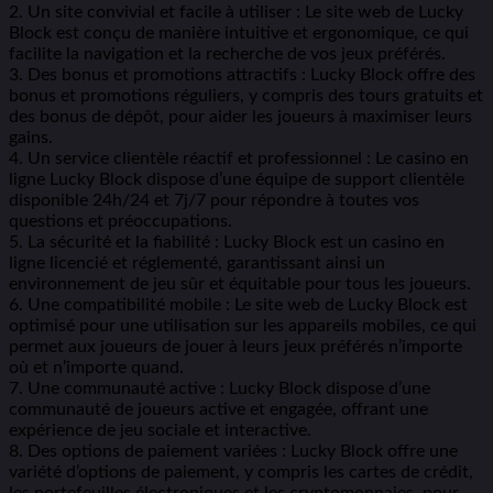
2. Un site convivial et facile à utiliser : Le site web de Lucky
Block est conçu de manière intuitive et ergonomique, ce qui
facilite la navigation et la recherche de vos jeux préférés.
3. Des bonus et promotions attractifs : Lucky Block offre des
bonus et promotions réguliers, y compris des tours gratuits et
des bonus de dépôt, pour aider les joueurs à maximiser leurs
gains.
4. Un service clientèle réactif et professionnel : Le casino en
ligne Lucky Block dispose d’une équipe de support clientèle
disponible 24h/24 et 7j/7 pour répondre à toutes vos
questions et préoccupations.
5. La sécurité et la fiabilité : Lucky Block est un casino en
ligne licencié et réglementé, garantissant ainsi un
environnement de jeu sûr et équitable pour tous les joueurs.
6. Une compatibilité mobile : Le site web de Lucky Block est
optimisé pour une utilisation sur les appareils mobiles, ce qui
permet aux joueurs de jouer à leurs jeux préférés n’importe
où et n’importe quand.
7. Une communauté active : Lucky Block dispose d’une
communauté de joueurs active et engagée, offrant une
expérience de jeu sociale et interactive.
8. Des options de paiement variées : Lucky Block offre une
variété d’options de paiement, y compris les cartes de crédit,
les portefeuilles électroniques et les cryptomonnaies, pour