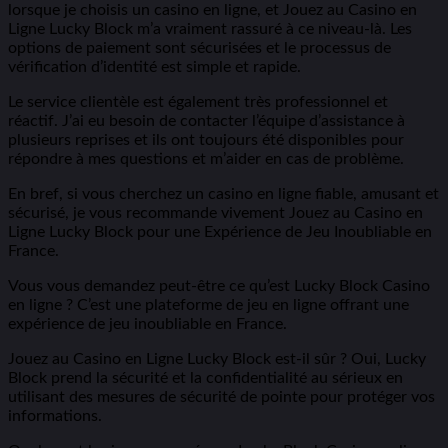
lorsque je choisis un casino en ligne, et Jouez au Casino en
Ligne Lucky Block m’a vraiment rassuré à ce niveau-là. Les
options de paiement sont sécurisées et le processus de
vérification d’identité est simple et rapide.
Le service clientèle est également très professionnel et
réactif. J’ai eu besoin de contacter l’équipe d’assistance à
plusieurs reprises et ils ont toujours été disponibles pour
répondre à mes questions et m’aider en cas de problème.
En bref, si vous cherchez un casino en ligne fiable, amusant et
sécurisé, je vous recommande vivement Jouez au Casino en
Ligne Lucky Block pour une Expérience de Jeu Inoubliable en
France.
Vous vous demandez peut-être ce qu’est Lucky Block Casino
en ligne ? C’est une plateforme de jeu en ligne offrant une
expérience de jeu inoubliable en France.
Jouez au Casino en Ligne Lucky Block est-il sûr ? Oui, Lucky
Block prend la sécurité et la confidentialité au sérieux en
utilisant des mesures de sécurité de pointe pour protéger vos
informations.