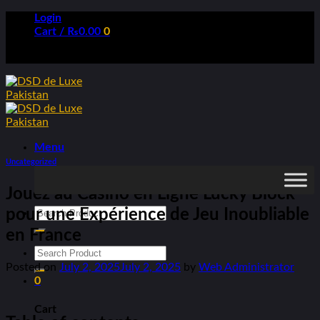
Skip
Login
to
Cart /
₨
0.00
0
content
No products in the cart.
Menu
Uncategorized
Jouez au Casino en Ligne Lucky Block
Search
pour une Expérience de Jeu Inoubliable
for:
en France
Search
for:
Posted on
July 2, 2025
July 2, 2025
by
Web Administrator
0
Cart