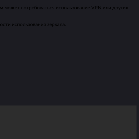
 вам может потребоваться использование VPN или других
ости использования зеркала.