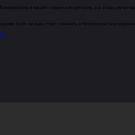
аблокировано в вашей стране или регионе, и в этом случае
нкциям 1win, но вам стоит помнить о безопасности и надежн
ink
.