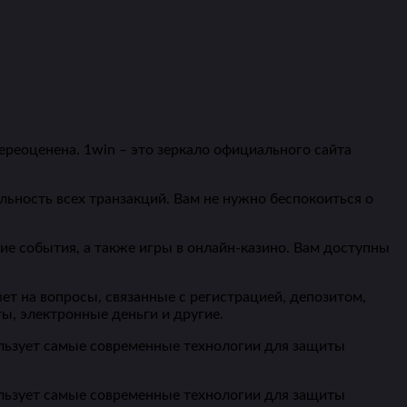
ереоценена. 1win – это зеркало официального сайта
льность всех транзакций. Вам не нужно беспокоиться о
кие события, а также игры в онлайн-казино. Вам доступны
ет на вопросы, связанные с регистрацией, депозитом,
, электронные деньги и другие.
пользует самые современные технологии для защиты
пользует самые современные технологии для защиты