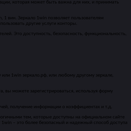
ации, которая может быть важна для них, и принимать
n, 1 вин. Зеркало 1win позволяет пользователям
спользовать другие услуги конторы.
елей. Это доступность, безопасность, функциональность,
у или 1win зеркало.рф, или любому другому зеркале,
нта, вы можете зарегистрироваться, используя форму
тчей, получение информации о коэффициентах и т.д.
налогичными тем, которые доступны на официальном сайте
т 1win – это более безопасный и надежный способ доступа