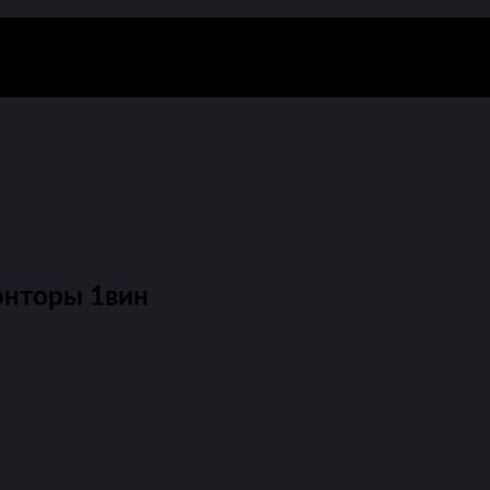
онторы 1вин