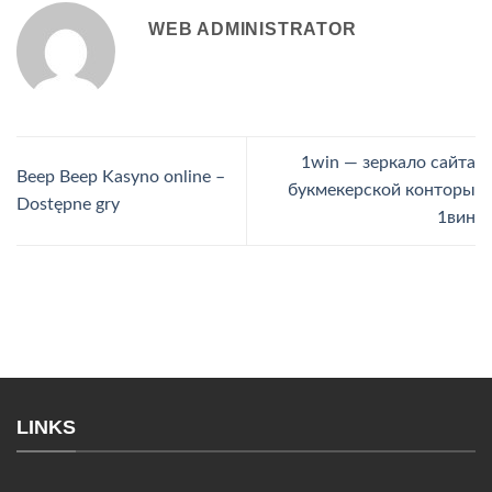
WEB ADMINISTRATOR
1win — зеркало сайта
Beep Beep Kasyno online –
букмекерской конторы
Dostępne gry
1вин
LINKS