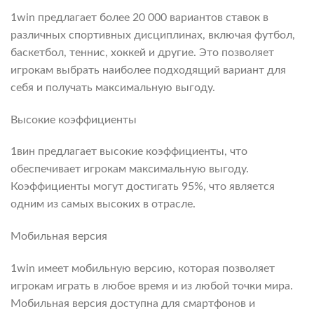
1win предлагает более 20 000 вариантов ставок в
различных спортивных дисциплинах, включая футбол,
баскетбол, теннис, хоккей и другие. Это позволяет
игрокам выбрать наиболее подходящий вариант для
себя и получать максимальную выгоду.
Высокие коэффициенты
1вин предлагает высокие коэффициенты, что
обеспечивает игрокам максимальную выгоду.
Коэффициенты могут достигать 95%, что является
одним из самых высоких в отрасле.
Мобильная версия
1win имеет мобильную версию, которая позволяет
игрокам играть в любое время и из любой точки мира.
Мобильная версия доступна для смартфонов и