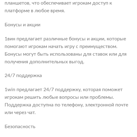
планшетов, что обеспечивает игрокам доступ к
платформе в любое время.
Бонусы и акции
1вин предлагает различные бонусы и акции, которые
помогают игрокам начать игру с преимуществом.
Бонусы могут быть использованы для ставок или для
получения дополнительных выгод.
24/7 поддержка
1win предлагает 24/7 поддержку, которая поможет
игрокам решить любые вопросы или проблемы.
Поддержка доступна по телефону, электронной почте
или через чат.
Безопасность