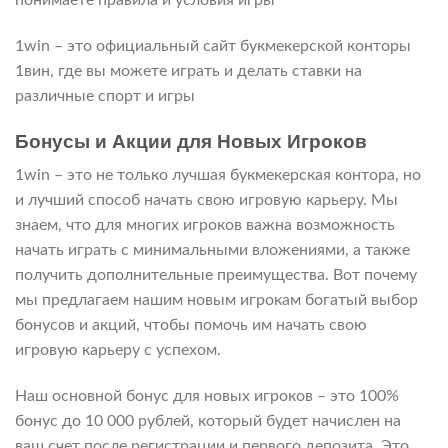
понимаете правила и условия игры
1win – это официальный сайт букмекерской конторы
1вин, где вы можете играть и делать ставки на
различные спорт и игры
Бонусы и Акции для Новых Игроков
1win – это не только лучшая букмекерская контора, но
и лучший способ начать свою игровую карьеру. Мы
знаем, что для многих игроков важна возможность
начать играть с минимальными вложениями, а также
получить дополнительные преимущества. Вот почему
мы предлагаем нашим новым игрокам богатый выбор
бонусов и акций, чтобы помочь им начать свою
игровую карьеру с успехом.
Наш основной бонус для новых игроков – это 100%
бонус до 10 000 рублей, который будет начислен на
ваш счет после регистрации и первого депозита. Это