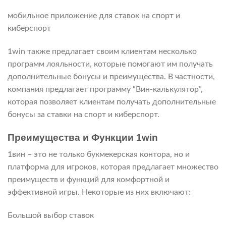
мобильное приложение для ставок на спорт и
киберспорт
1win также предлагает своим клиентам несколько
программ лояльности, которые помогают им получать
дополнительные бонусы и преимущества. В частности,
компания предлагает программу “Вин-калькулятор”,
которая позволяет клиентам получать дополнительные
бонусы за ставки на спорт и киберспорт.
Преимущества и Функции 1win
1вин – это не только букмекерская контора, но и
платформа для игроков, которая предлагает множество
преимуществ и функций для комфортной и
эффективной игры. Некоторые из них включают:
Большой выбор ставок