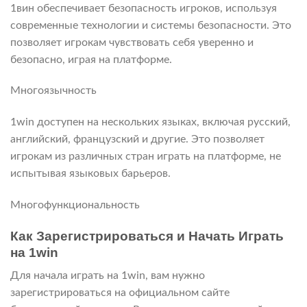
1вин обеспечивает безопасность игроков, используя
современные технологии и системы безопасности. Это
позволяет игрокам чувствовать себя уверенно и
безопасно, играя на платформе.
Многоязычность
1win доступен на нескольких языках, включая русский,
английский, французский и другие. Это позволяет
игрокам из различных стран играть на платформе, не
испытывая языковых барьеров.
Многофункциональность
Как Зарегистрироваться и Начать Играть
на 1win
Для начала играть на 1win, вам нужно
зарегистрироваться на официальном сайте