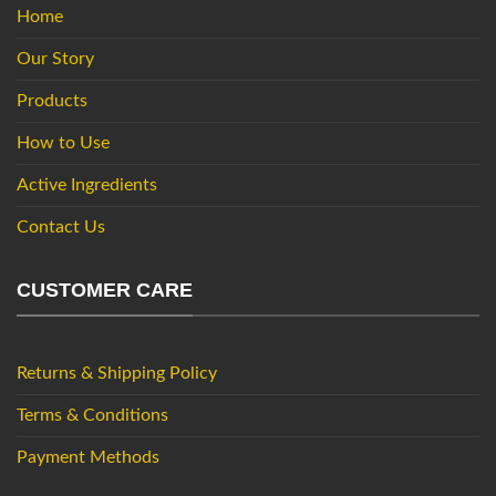
Home
Our Story
Products
How to Use
Active Ingredients
Contact Us
CUSTOMER CARE
Returns & Shipping Policy
Terms & Conditions
Payment Methods