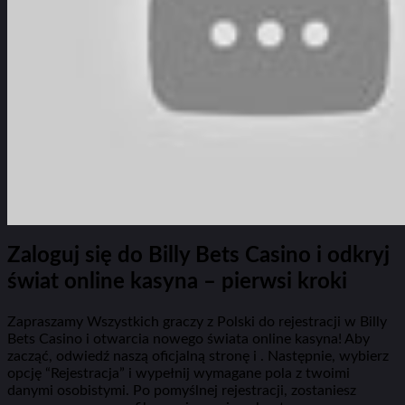
Zaloguj się do Billy Bets Casino i odkryj
świat online kasyna – pierwsi kroki
Zapraszamy Wszystkich graczy z Polski do rejestracji w Billy
Bets Casino i otwarcia nowego świata online kasyna! Aby
zacząć, odwiedź naszą oficjalną stronę i
. Następnie, wybierz
opcję “Rejestracja” i wypełnij wymagane pola z twoimi
danymi osobistymi. Po pomyślnej rejestracji, zostaniesz