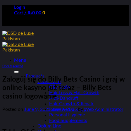
Skip
Login
to
Cart /
₨
0.00
0
content
No products in the cart.
Menu
Uncategorized
Products
Zaloguj się do Billy Bets Casino i graj w
Classic Line
online kasyno już teraz – Billy Bets
Oily Scalp
Hair Loss & Hair Growth
casino logowanie
Anti-Dandruff
Hair Growth & Repair
Posted on
June 9, 2025
June 9, 2025
by
Web Administrator
Intensive Build-up
Personal Hygiene
Food Supplements
Opium Line