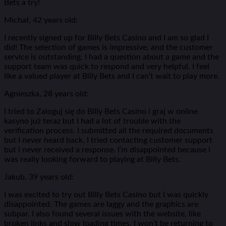
Bets a try!
Michał, 42 years old:
I recently signed up for Billy Bets Casino and I am so glad I
did! The selection of games is impressive, and the customer
service is outstanding. I had a question about a game and the
support team was quick to respond and very helpful. I feel
like a valued player at Billy Bets and I can’t wait to play more.
Agnieszka, 28 years old:
I tried to Zaloguj się do Billy Bets Casino i graj w online
kasyno już teraz but I had a lot of trouble with the
verification process. I submitted all the required documents
but I never heard back. I tried contacting customer support
but I never received a response. I’m disappointed because I
was really looking forward to playing at Billy Bets.
Jakub, 39 years old:
I was excited to try out Billy Bets Casino but I was quickly
disappointed. The games are laggy and the graphics are
subpar. I also found several issues with the website, like
broken links and slow loading times. I won’t be returning to