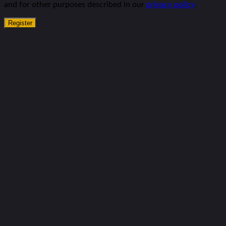
and for other purposes described in our
privacy policy
.
Register