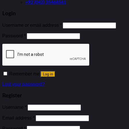
+92 (042) 35468561
Login
Username or email address
*
Password
*
Remember me
Log in
Lost your password?
Register
Username
*
Email address
*
Password
*