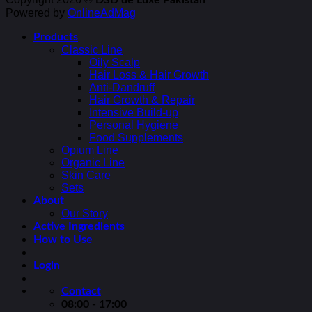
Powered by
OnlineAdMag
Products
Classic Line
Oily Scalp
Hair Loss & Hair Growth
Anti-Dandruff
Hair Growth & Repair
Intensive Build-up
Personal Hygiene
Food Supplements
Opium Line
Organic Line
Skin Care
Sets
About
Our Story
Active Ingredients
How to Use
Login
Contact
08:00 - 17:00