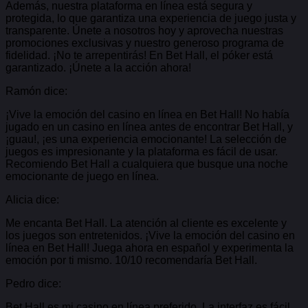
Además, nuestra plataforma en línea está segura y
protegida, lo que garantiza una experiencia de juego justa y
transparente. Únete a nosotros hoy y aprovecha nuestras
promociones exclusivas y nuestro generoso programa de
fidelidad. ¡No te arrepentirás! En Bet Hall, el póker está
garantizado. ¡Únete a la acción ahora!
Ramón dice:
¡Vive la emoción del casino en línea en Bet Hall! No había
jugado en un casino en línea antes de encontrar Bet Hall, y
¡guau!, ¡es una experiencia emocionante! La selección de
juegos es impresionante y la plataforma es fácil de usar.
Recomiendo Bet Hall a cualquiera que busque una noche
emocionante de juego en línea.
Alicia dice:
Me encanta Bet Hall. La atención al cliente es excelente y
los juegos son entretenidos. ¡Vive la emoción del casino en
línea en Bet Hall! Juega ahora en español y experimenta la
emoción por ti mismo. 10/10 recomendaría Bet Hall.
Pedro dice:
Bet Hall es mi casino en línea preferido. La interfaz es fácil