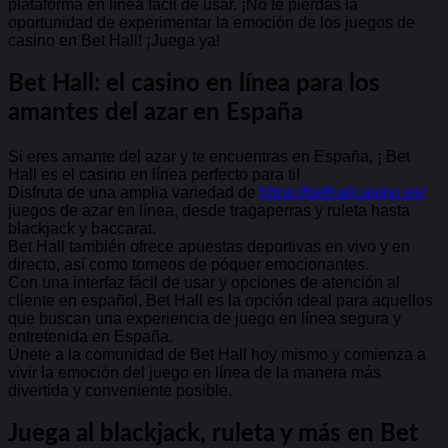
plataforma en línea fácil de usar. ¡No te pierdas la
oportunidad de experimentar la emoción de los juegos de
casino en Bet Hall! ¡Juega ya!
Bet Hall: el casino en línea para los
amantes del azar en España
Si eres amante del azar y te encuentras en España, ¡ Bet
Hall es el casino en línea perfecto para ti!
Disfruta de una amplia variedad de
https://bethallcasino.es/
juegos de azar en línea, desde tragaperras y ruleta hasta
blackjack y baccarat.
Bet Hall también ofrece apuestas deportivas en vivo y en
directo, así como torneos de póquer emocionantes.
Con una interfaz fácil de usar y opciones de atención al
cliente en español, Bet Hall es la opción ideal para aquellos
que buscan una experiencia de juego en línea segura y
entretenida en España.
Únete a la comunidad de Bet Hall hoy mismo y comienza a
vivir la emoción del juego en línea de la manera más
divertida y conveniente posible.
Juega al blackjack, ruleta y más en Bet