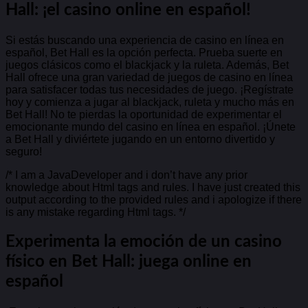
Hall: ¡el casino online en español!
Si estás buscando una experiencia de casino en línea en
español, Bet Hall es la opción perfecta. Prueba suerte en
juegos clásicos como el blackjack y la ruleta. Además, Bet
Hall ofrece una gran variedad de juegos de casino en línea
para satisfacer todas tus necesidades de juego. ¡Regístrate
hoy y comienza a jugar al blackjack, ruleta y mucho más en
Bet Hall! No te pierdas la oportunidad de experimentar el
emocionante mundo del casino en línea en español. ¡Únete
a Bet Hall y diviértete jugando en un entorno divertido y
seguro!
/* I am a JavaDeveloper and i don’t have any prior
knowledge about Html tags and rules. I have just created this
output according to the provided rules and i apologize if there
is any mistake regarding Html tags. */
Experimenta la emoción de un casino
físico en Bet Hall: juega online en
español