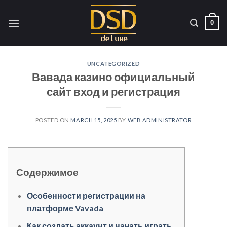
Skip
to
0
content
UNCATEGORIZED
Вавада казино официальный
сайт вход и регистрация
POSTED ON
MARCH 15, 2025
BY
WEB ADMINISTRATOR
Содержимое
Особенности регистрации на
платформе Vavada
Как создать аккаунт и начать играть