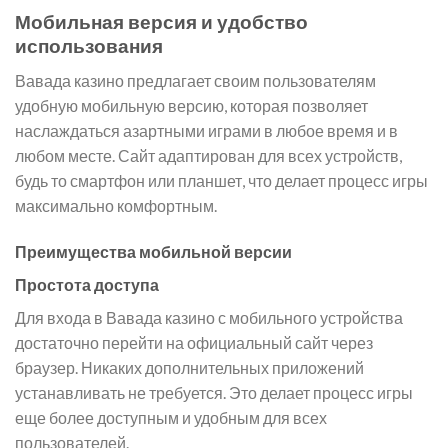
Мобильная версия и удобство
использования
Вавада казино предлагает своим пользователям
удобную мобильную версию, которая позволяет
наслаждаться азартными играми в любое время и в
любом месте. Сайт адаптирован для всех устройств,
будь то смартфон или планшет, что делает процесс игры
максимально комфортным.
Преимущества мобильной версии
Простота доступа
Для входа в Вавада казино с мобильного устройства
достаточно перейти на официальный сайт через
браузер. Никаких дополнительных приложений
устанавливать не требуется. Это делает процесс игры
еще более доступным и удобным для всех
пользователей.