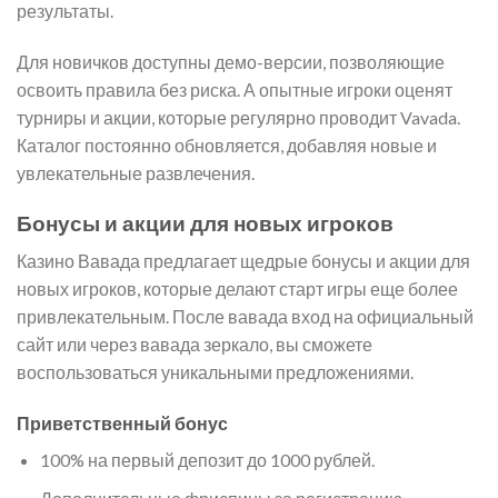
результаты.
Для новичков доступны демо-версии, позволяющие
освоить правила без риска. А опытные игроки оценят
турниры и акции, которые регулярно проводит Vavada.
Каталог постоянно обновляется, добавляя новые и
увлекательные развлечения.
Бонусы и акции для новых игроков
Казино Вавада предлагает щедрые бонусы и акции для
новых игроков, которые делают старт игры еще более
привлекательным. После вавада вход на официальный
сайт или через вавада зеркало, вы сможете
воспользоваться уникальными предложениями.
Приветственный бонус
100% на первый депозит до 1000 рублей.