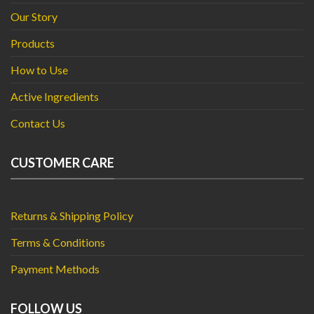
Our Story
Products
How to Use
Active Ingredients
Contact Us
CUSTOMER CARE
Returns & Shipping Policy
Terms & Conditions
Payment Methods
FOLLOW US