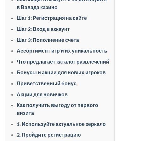
в Вавада казино
Шаг 1: Регистрация на сайте
Шаг 2: Вход в аккаунт
Шаг 3: Пополнение счета
Ассортимент игр и их уникальность
Что предлагает каталог развлечений
Бонусы и акции для новых игроков
Приветственный бонус
Акции для новичков
Как получить выгоду от первого
визита
1. Используйте актуальное зеркало
2. Пройдите регистрацию