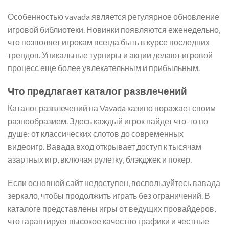
Особенностью vavada является регулярное обновление
игровой библиотеки. Новинки появляются еженедельно,
что позволяет игрокам всегда быть в курсе последних
трендов. Уникальные турниры и акции делают игровой
процесс еще более увлекательным и прибыльным.
Что предлагает каталог развлечений
Каталог развлечений на Vavada казино поражает своим
разнообразием. Здесь каждый игрок найдет что-то по
душе: от классических слотов до современных
видеоигр. Вавада вход открывает доступ к тысячам
азартных игр, включая рулетку, блэкджек и покер.
Если основной сайт недоступен, воспользуйтесь вавада
зеркало, чтобы продолжить играть без ограничений. В
каталоге представлены игры от ведущих провайдеров,
что гарантирует высокое качество графики и честные