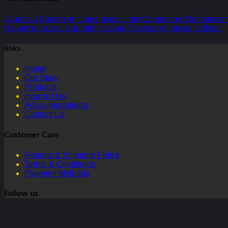
Jouez au Casino en Ligne avec Li bet Connexion: Découvrez 
Начните играть в онлайн казино Покердом прямо сейчас!
links
Home
Our Story
Products
How to Use
Active Ingredients
Contact Us
Customer Care
Returns & Shipping Policy
Terms & Conditions
Payment Methods
Follow us