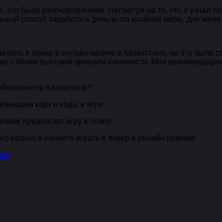
, это было разочарованием. Несмотря на то, что я узнал пр
альный способ заработать деньги, по крайней мере, для меня
играть в покер в онлайн-казино в Казахстане, но это было
ах с более высоким уровнем сложности. Моя рекомендация –
айн казино в Казахстане?
бинации карт и ходы в игре.
орое предлагает игру в покер.
го казино и начните играть в покер в онлайн режиме.
ink
.