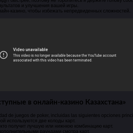
 идут быстрее, поэтому не торопитесь и держите голову cool
зультатов и улучшения вашей игры.
лайн-казино, чтобы избежать непредвиденных сложностей.
тупные в онлайн-казино Казахстана»
 de juegos de poker, incluidas las siguientes opciones princi
рой используются две колоды карт.
о, кто получит лучшую или нижнюю комбинацию карт.
 дополнительными раундами смотра карт.