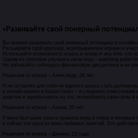
«Развивайте свой покерный потенциал
Вы можете развивать свой покерный потенциал в онлайн-к
Расширяйте свой кругозор, исprobывмяnew играми и участ
Используйте возможность играть в покер in any time, что
Одним из способов улучшить свою игру – watching poker tutori
Не забывайте соблюдать финансовую дисциплину и не р
Рецензия от игрока – Александр, 28 лет:
Я не оставлял для себя ни единого шанса стать долларовы
в онлайн казино в Казахстане» – я следовал этим словам 
азартом и зарабатывать на это, попробовать свои силы в и
Рецензия от игрока – Алина, 35 лет:
У меня был шанс узнать правила игры в покер и впервые п
и сейчас это одна из моих любимых занятий. Это действи
Рецензия от игрока – Даниил, 22 года: