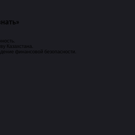
знать»
нность.
ву Казахстана.
юдение финансовой безопасности.