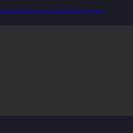
une Expérience de Jeu Exceptionnelle en France