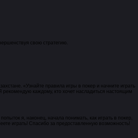
овершенствуя свою стратегию.
захстане. «Узнайте правила игры в покер и начните играть
. Я рекомендую каждому, кто хочет насладиться настоящим
опыток я, наконец, начала понимать, как играть в покер,
меете играть! Спасибо за предоставленную возможность!