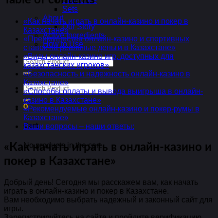
Skin Care
Sets
About
«Как начать играть в онлайн-казино и покер в
Our Story
Казахстане»
Active Ingredients
«Преимущества онлайн-казино и спортивных
How to Use
ставок на реальные деньги в Казахстане»
«Виды онлайн-казино игр, доступных для
Search
казахстанских игроков»
for:
«Безопасность и надежность онлайн-казино в
Казахстане»
Search
«Способы оплаты и вывода выигрыша в онлайн-
for:
казино в Казахстане»
0
«Рекомендуемые онлайн-казино и покер-румы в
Казахстане»
Cart
Ваши вопросы – наши ответы:
No products in the cart.
«Как начать играть в онлайн-казино и
покер в Казахстане»
Добрый день! Сегодня мы расскажем вам, как начать
играть в онлайн-казино и покер в Казахстане.
Вам необходимо выбрать надежный и законный сайт для
игры.
Зарегистрируйтесь на сайте и пройдите верификацию