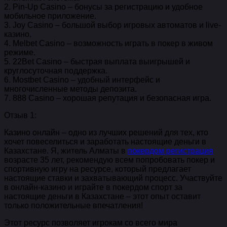
2. Pin-Up Casino – бонусы за регистрацию и удобное
мобильное приложение.
3. Joy Casino – большой выбор игровых автоматов и live-
казино.
4. Melbet Casino – возможность играть в покер в живом
режиме.
5. 22Bet Casino – быстрая выплата выигрышей и
круглосуточная поддержка.
6. Mostbet Casino – удобный интерфейс и
многочисленные методы депозита.
7. 888 Casino – хорошая репутация и безопасная игра.
Отзыв 1:
Казино онлайн – одно из лучших решений для тех, кто
хочет повеселиться и заработать настоящие деньги в
Казахстане. Я, житель Алматы в
покердом регистрация
возрасте 35 лет, рекомендую всем попробовать покер и
спортивную игру на ресурсе, который предлагает
настоящие ставки и захватывающий процесс. Участвуйте
в онлайн-казино и играйте в покердом спорт за
настоящие деньги в Казахстане – этот опыт оставит
только положительные впечатления!
Этот ресурс позволяет игрокам со всего мира