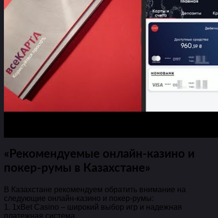
«Рекомендуемые онлайн-казино и
покер-румы в Казахстане»
В Казахстане рекомендуем обратить внимание на
следующие онлайн-казино и покер-румы:
1. 1xBet Casino – широкий выбор игр и надежная
платежная система.