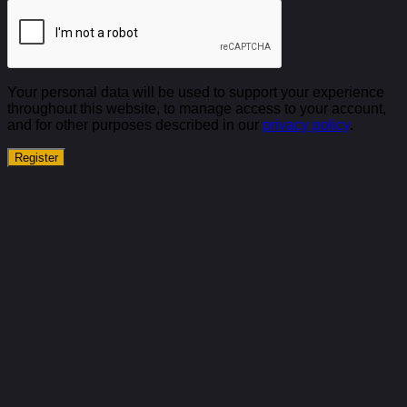
Your personal data will be used to support your experience
throughout this website, to manage access to your account,
and for other purposes described in our
privacy policy
.
Register