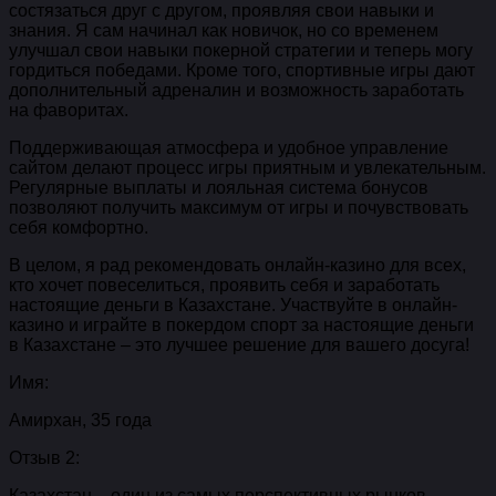
состязаться друг с другом, проявляя свои навыки и
знания. Я сам начинал как новичок, но со временем
улучшал свои навыки покерной стратегии и теперь могу
гордиться победами. Кроме того, спортивные игры дают
дополнительный адреналин и возможность заработать
на фаворитах.
Поддерживающая атмосфера и удобное управление
сайтом делают процесс игры приятным и увлекательным.
Регулярные выплаты и лояльная система бонусов
позволяют получить максимум от игры и почувствовать
себя комфортно.
В целом, я рад рекомендовать онлайн-казино для всех,
кто хочет повеселиться, проявить себя и заработать
настоящие деньги в Казахстане. Участвуйте в онлайн-
казино и играйте в покердом спорт за настоящие деньги
в Казахстане – это лучшее решение для вашего досуга!
Имя:
Амирхан, 35 года
Отзыв 2:
Казахстан – один из самых перспективных рынков