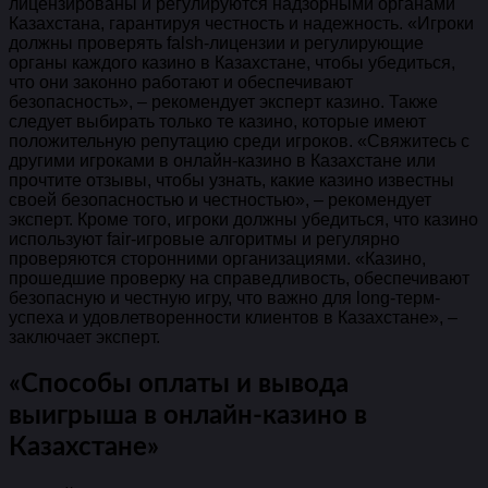
лицензированы и регулируются надзорными органами
Казахстана, гарантируя честность и надежность. «Игроки
должны проверять falsh-лицензии и регулирующие
органы каждого казино в Казахстане, чтобы убедиться,
что они законно работают и обеспечивают
безопасность», – рекомендует эксперт казино. Также
следует выбирать только те казино, которые имеют
положительную репутацию среди игроков. «Свяжитесь с
другими игроками в онлайн-казино в Казахстане или
прочтите отзывы, чтобы узнать, какие казино известны
своей безопасностью и честностью», – рекомендует
эксперт. Кроме того, игроки должны убедиться, что казино
используют fair-игровые алгоритмы и регулярно
проверяются сторонними организациями. «Казино,
прошедшие проверку на справедливость, обеспечивают
безопасную и честную игру, что важно для long-терм-
успеха и удовлетворенности клиентов в Казахстане», –
заключает эксперт.
«Способы оплаты и вывода
выигрыша в онлайн-казино в
Казахстане»