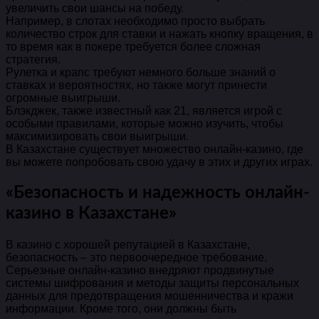
увеличить свои шансы на победу.
Например, в слотах необходимо просто выбрать
количество строк для ставки и нажать кнопку вращения, в
то время как в покере требуется более сложная
стратегия.
Рулетка и крапс требуют немного больше знаний о
ставках и вероятностях, но также могут принести
огромные выигрыши.
Блэкджек, также известный как 21, является игрой с
особыми правилами, которые можно изучить, чтобы
максимизировать свои выигрыши.
В Казахстане существует множество онлайн-казино, где
вы можете попробовать свою удачу в этих и других играх.
«Безопасность и надежность онлайн-
казино в Казахстане»
В казино с хорошей репутацией в Казахстане,
безопасность – это первоочередное требование.
Серьезные онлайн-казино внедряют продвинутые
системы шифрования и методы защиты персональных
данных для предотвращения мошенничества и кражи
информации. Кроме того, они должны быть