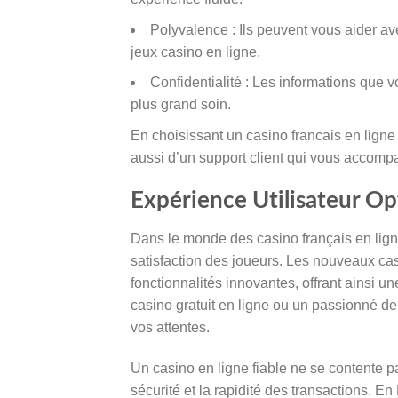
Polyvalence : Ils peuvent vous aider a
jeux casino en ligne.
Confidentialité : Les informations que v
plus grand soin.
En choisissant un casino francais en ligne
aussi d’un support client qui vous accomp
Expérience Utilisateur Op
Dans le monde des casino français en ligne, 
satisfaction des joueurs. Les nouveaux casin
fonctionnalités innovantes, offrant ainsi 
casino gratuit en ligne ou un passionné d
vos attentes.
Un casino en ligne fiable ne se contente pa
sécurité et la rapidité des transactions. En