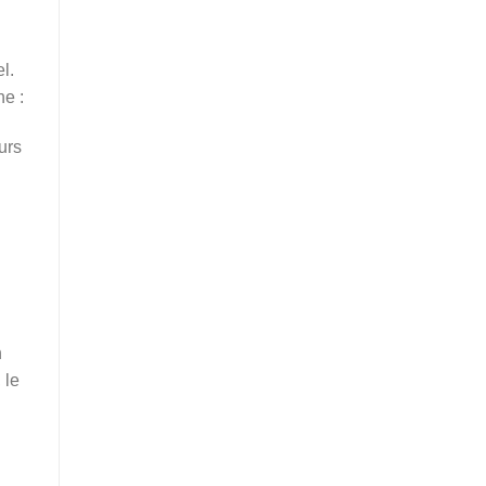
l.
ne :
urs
n
 le