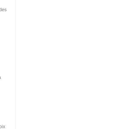
 des
a
oix