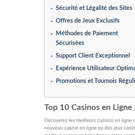
Sécurité et Légalité des Sites
Offres de Jeux Exclusifs
Méthodes de Paiement
Sécurisées
Support Client Exceptionnel
Expérience Utilisateur Optim
Promotions et Tournois Réguli
Top 10 Casinos en Ligne 
Découvrez les meilleurs casinos en ligne d
nouveau casino en ligne ou des jeux casino