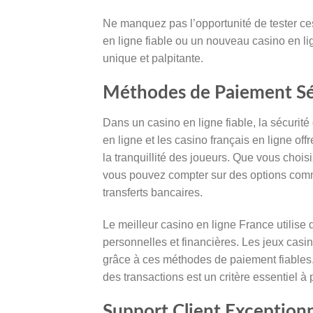
Ne manquez pas l’opportunité de tester ces
en ligne fiable ou un nouveau casino en li
unique et palpitante.
Méthodes de Paiement Sé
Dans un casino en ligne fiable, la sécurit
en ligne et les casino français en ligne 
la tranquillité des joueurs. Que vous chois
vous pouvez compter sur des options comme 
transferts bancaires.
Le meilleur casino en ligne France utilis
personnelles et financières. Les jeux casi
grâce à ces méthodes de paiement fiables. 
des transactions est un critère essentiel à
Support Client Exception