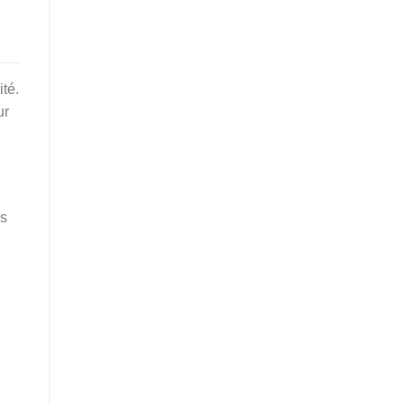
ité.
ur
us