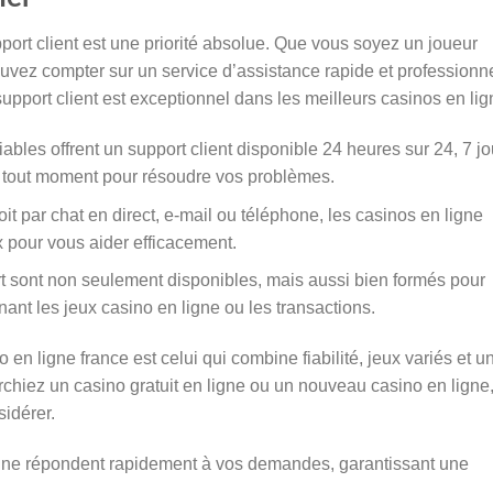
port client est une priorité absolue. Que vous soyez un joueur
ez compter sur un service d’assistance rapide et professionne
upport client est exceptionnel dans les meilleurs casinos en lig
iables offrent un support client disponible 24 heures sur 24, 7 jo
à tout moment pour résoudre vos problèmes.
t par chat en direct, e-mail ou téléphone, les casinos en ligne
 pour vous aider efficacement.
rt sont non seulement disponibles, mais aussi bien formés pour
ant les jeux casino en ligne ou les transactions.
o en ligne france est celui qui combine fiabilité, jeux variés et u
rchiez un casino gratuit en ligne ou un nouveau casino en ligne,
sidérer.
ligne répondent rapidement à vos demandes, garantissant une