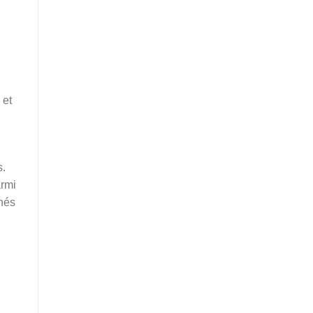
 et
s.
armi
chés