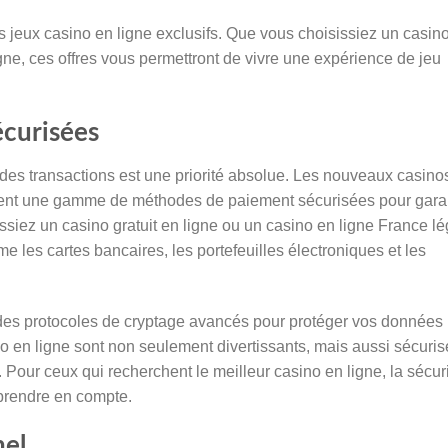
 jeux casino en ligne exclusifs. Que vous choisissiez un casin
gne, ces offres vous permettront de vivre une expérience de jeu
curisées
é des transactions est une priorité absolue. Les nouveaux casino
offrent une gamme de méthodes de paiement sécurisées pour garan
issiez un casino gratuit en ligne ou un casino en ligne France lé
les cartes bancaires, les portefeuilles électroniques et les
e des protocoles de cryptage avancés pour protéger vos données
no en ligne sont non seulement divertissants, mais aussi sécuris
Pour ceux qui recherchent le meilleur casino en ligne, la sécur
 prendre en compte.
nel