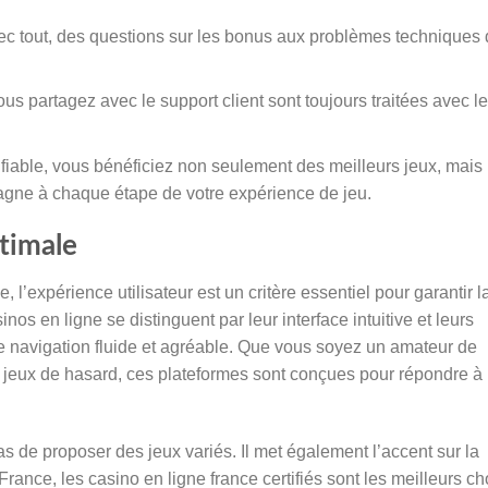
vec tout, des questions sur les bonus aux problèmes techniques
ous partagez avec le support client sont toujours traitées avec le
 fiable, vous bénéficiez non seulement des meilleurs jeux, mais
agne à chaque étape de votre expérience de jeu.
timale
l’expérience utilisateur est un critère essentiel pour garantir l
os en ligne se distinguent par leur interface intuitive et leurs
une navigation fluide et agréable. Que vous soyez un amateur de
e jeux de hasard, ces plateformes sont conçues pour répondre à
s de proposer des jeux variés. Il met également l’accent sur la
 France, les casino en ligne france certifiés sont les meilleurs ch