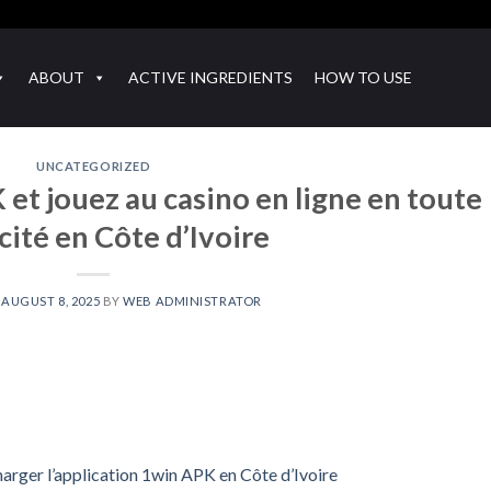
ABOUT
ACTIVE INGREDIENTS
HOW TO USE
UNCATEGORIZED
et jouez au casino en ligne en toute
cité en Côte d’Ivoire
N
AUGUST 8, 2025
BY
WEB ADMINISTRATOR
harger l’application 1win APK en Côte d’Ivoire