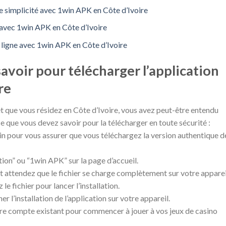
e simplicité avec 1win APK en Côte d’Ivoire
 avec 1win APK en Côte d’Ivoire
 ligne avec 1win APK en Côte d’Ivoire
avoir pour télécharger l’application
re
et que vous résidez en Côte d’Ivoire, vous avez peut-être entendu
ce que vous devez savoir pour la télécharger en toute sécurité :
win pour vous assurer que vous téléchargez la version authentique d
tion” ou “1win APK” sur la page d’accueil.
t attendez que le fichier se charge complètement sur votre apparei
le fichier pour lancer l’installation.
er l’installation de l’application sur votre appareil.
re compte existant pour commencer à jouer à vos jeux de casino