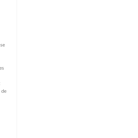
nse
es
t
s de