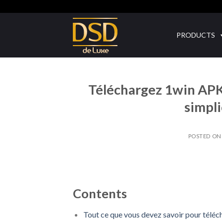
Skip
to
content
PRODUCTS
Téléchargez 1win APK 
simpli
POSTED O
Contents
Tout ce que vous devez savoir pour téléc