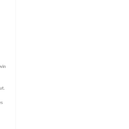
1win
ut.
es