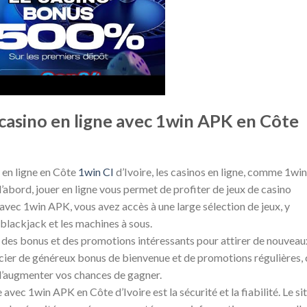
 casino en ligne avec 1win APK en Côte
t en ligne en Côte
1win CI
d’Ivoire, les casinos en ligne, comme 1win
abord, jouer en ligne vous permet de profiter de jeux de casino
 avec 1win APK, vous avez accès à une large sélection de jeux, y
e blackjack et les machines à sous.
nt des bonus et des promotions intéressants pour attirer de nouveau
ier de généreux bonus de bienvenue et de promotions régulières, 
d’augmenter vos chances de gagner.
avec 1win APK en Côte d’Ivoire est la sécurité et la fiabilité. Le si