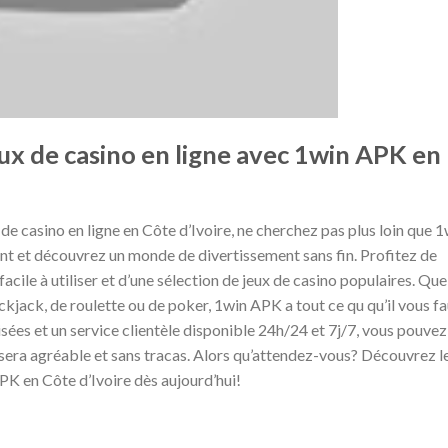
eux de casino en ligne avec 1win APK en
 de casino en ligne en Côte d’Ivoire, ne cherchez pas plus loin que 
nt et découvrez un monde de divertissement sans fin. Profitez de
acile à utiliser et d’une sélection de jeux de casino populaires. Que
kjack, de roulette ou de poker, 1win APK a tout ce qu qu’il vous fa
sées et un service clientèle disponible 24h/24 et 7j/7, vous pouvez
e sera agréable et sans tracas. Alors qu’attendez-vous? Découvrez l
APK en Côte d’Ivoire dès aujourd’hui!