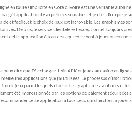
igne en toute simplicité en Côte d’Ivoire est une véritable aubaine
chargé l’application il y a quelques semaines et je dois dire que je su
pide et facile, et le choix de jeux est incroyable. Les graphismes so
tuitives. De plus, le service clientèle est exceptionnel, toujours prêt
nt cette application à tous ceux qui cherchent à jouer au casino 
t je peux dire que Téléchargez 1win APK et jouez au casino en ligne 
 meilleures applications que j’ai utilisées. Le processus d’inscriptio
ection de jeux parmi lesquels choisir. Les graphismes sont nets et les
également été impressionnée par les options de paiement sécurisées e
s à recommander cette application à tous ceux qui cherchent à jouer 