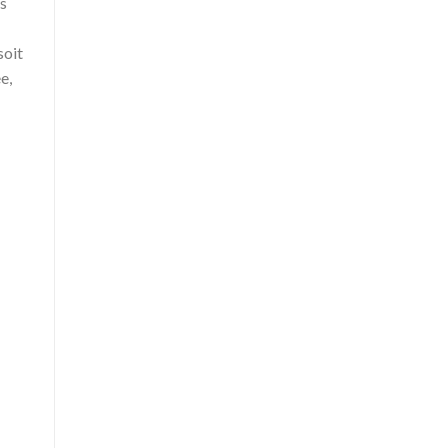
es
soit
e,