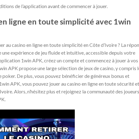
nditions de l’application avant de commencer à jouer.
n ligne en toute simplicité avec 1win
au casino en ligne en toute simplicité en Côte d’Ivoire ? La répo
 une expérience de jeu fluide et intuitive, accessible depuis votre
application 1win APK, créez un compte et commencez à jouer à vos
1win APK propose une large sélection de jeux de casino, y compris l
 le poker. De plus, vous pouvez bénéficier de généreux bonus et
win APK, vous pouvez jouer au casino en ligne en toute sécurité e
Ivoire. Alors, n’hésitez plus et rejoignez la communauté des joueur
PK.