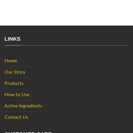
LINKS
Home
Our Story
Products
How to Use
Active Ingredients
Contact Us