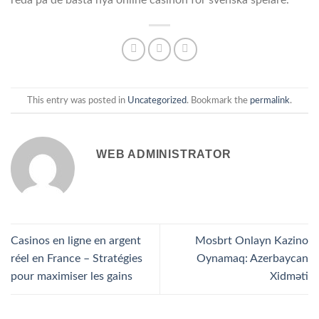
reda på de bästa nya online casinon för svenska spelare.
This entry was posted in
Uncategorized
. Bookmark the
permalink
.
WEB ADMINISTRATOR
Casinos en ligne en argent
Mosbrt Onlayn Kazino
réel en France – Stratégies
Oynamaq: Azerbaycan
pour maximiser les gains
Xidməti