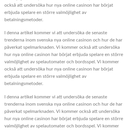
också att undersöka hur nya online casinon har börjat
erbjuda spelare en större valmöjlighet av
betalningsmetoder.
I denna artikel kommer vi att undersöka de senaste
trenderna inom svenska nya online casinon och hur de har
påverkat spelmarknaden. Vi kommer också att undersöka
hur nya online casinon har börjat erbjuda spelare en större
valmöjlighet av spelautomater och bordsspel. Vi kommer
också att undersöka hur nya online casinon har börjat
erbjuda spelare en större valmöjlighet av
betalningsmetoder.
I denna artikel kommer vi att undersöka de senaste
trenderna inom svenska nya online casinon och hur de har
påverkat spelmarknaden. Vi kommer också att undersöka
hur nya online casinon har börjat erbjuda spelare en större
valmöjlighet av spelautomater och bordsspel. Vi kommer