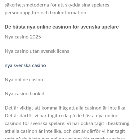
säkerhetsmetoderna för att skydda sina spelares
personuppgifter och bankinformation.
De bästa nya online casinon för svenska spelare
Nya casino 2025
Nya casino utan svensk licens
nya svenska casino
Nya online casino
Nya casino bankid
Det är viktigt att komma ihåg att alla casinon är inte lika.
Det är därför vi har tagit reda på de bästa nya online
casinon för svenska spelare. Vi har också tagit i beaktning
att alla casinon är inte lika, och det är därför vi har tagit