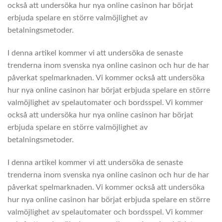
också att undersöka hur nya online casinon har börjat
erbjuda spelare en större valmöjlighet av
betalningsmetoder.
I denna artikel kommer vi att undersöka de senaste
trenderna inom svenska nya online casinon och hur de har
påverkat spelmarknaden. Vi kommer också att undersöka
hur nya online casinon har börjat erbjuda spelare en större
valmöjlighet av spelautomater och bordsspel. Vi kommer
också att undersöka hur nya online casinon har börjat
erbjuda spelare en större valmöjlighet av
betalningsmetoder.
I denna artikel kommer vi att undersöka de senaste
trenderna inom svenska nya online casinon och hur de har
påverkat spelmarknaden. Vi kommer också att undersöka
hur nya online casinon har börjat erbjuda spelare en större
valmöjlighet av spelautomater och bordsspel. Vi kommer