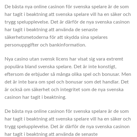
De bästa nya online casinon för svenska spelare är de som
har tagit i beaktning att svenska spelare vill ha en säker och
trygg spelupplevelse. Det är därför de nya svenska casinon
har tagit i beaktning att använda de senaste
säkerhetsmetoderna för att skydda sina spelares
personuppgifter och bankinformation.
Nya casino utan svensk licens har visat sig vara extremt
populära bland svenska spelare. Det är inte konstigt,
eftersom de erbjuder så många olika spel och bonusar. Men
det är inte bara om spel och bonusar som det handlar. Det
är också om säkerhet och integritet som de nya svenska
casinon har tagit i beaktning.
De bästa nya online casinon för svenska spelare är de som
har tagit i beaktning att svenska spelare vill ha en säker och
trygg spelupplevelse. Det är därför de nya svenska casinon
har tagit i beaktning att använda de senaste