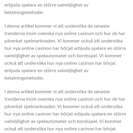
erbjuda spelare en större valmöjlighet av
betalningsmetoder.
I denna artikel kommer vi att undersöka de senaste
trenderna inom svenska nya online casinon och hur de har
påverkat spelmarknaden. Vi kommer också att undersöka
hur nya online casinon har börjat erbjuda spelare en större
valmöjlighet av spelautomater och bordsspel. Vi kommer
också att undersöka hur nya online casinon har börjat
erbjuda spelare en större valmöjlighet av
betalningsmetoder.
I denna artikel kommer vi att undersöka de senaste
trenderna inom svenska nya online casinon och hur de har
påverkat spelmarknaden. Vi kommer också att undersöka
hur nya online casinon har börjat erbjuda spelare en större
valmöjlighet av spelautomater och bordsspel. Vi kommer
också att undersöka hur nya online casinon har börjat