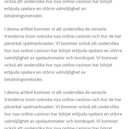
också att undersöka hur nya online casinon har börjat
erbjuda spelare en större valmöjlighet av
betalningsmetoder.
I denna artikel kommer vi att undersöka de senaste
trenderna inom svenska nya online casinon och hur de har
påverkat spelmarknaden. Vi kommer också att undersöka
hur nya online casinon har börjat erbjuda spelare en större
valmöjlighet av spelautomater och bordsspel. Vi kommer
också att undersöka hur nya online casinon har börjat
erbjuda spelare en större valmöjlighet av
betalningsmetoder.
I denna artikel kommer vi att undersöka de senaste
trenderna inom svenska nya online casinon och hur de har
påverkat spelmarknaden. Vi kommer också att undersöka
hur nya online casinon har börjat erbjuda spelare en större
valmöjlighet av spelautomater och bordsspel. Vi kommer
också att undersöka hur nya online casinon har börjat