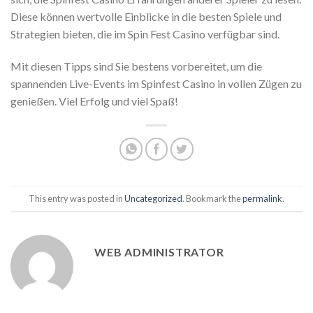
Diese können wertvolle Einblicke in die besten Spiele und
Strategien bieten, die im Spin Fest Casino verfügbar sind.
Mit diesen Tipps sind Sie bestens vorbereitet, um die
spannenden Live-Events im Spinfest Casino in vollen Zügen zu
genießen. Viel Erfolg und viel Spaß!
This entry was posted in
Uncategorized
. Bookmark the
permalink
.
WEB ADMINISTRATOR