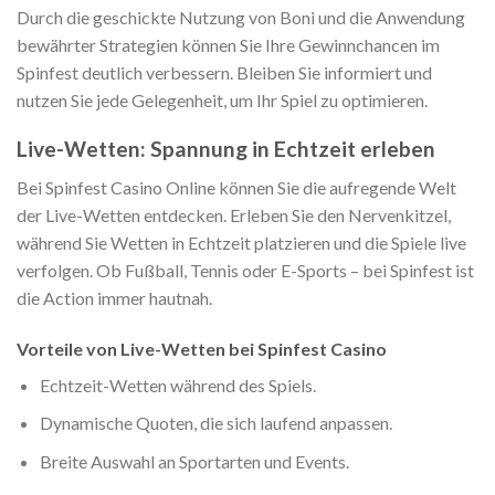
Durch die geschickte Nutzung von Boni und die Anwendung
bewährter Strategien können Sie Ihre Gewinnchancen im
Spinfest deutlich verbessern. Bleiben Sie informiert und
nutzen Sie jede Gelegenheit, um Ihr Spiel zu optimieren.
Live-Wetten: Spannung in Echtzeit erleben
Bei Spinfest Casino Online können Sie die aufregende Welt
der Live-Wetten entdecken. Erleben Sie den Nervenkitzel,
während Sie Wetten in Echtzeit platzieren und die Spiele live
verfolgen. Ob Fußball, Tennis oder E-Sports – bei Spinfest ist
die Action immer hautnah.
Vorteile von Live-Wetten bei Spinfest Casino
Echtzeit-Wetten während des Spiels.
Dynamische Quoten, die sich laufend anpassen.
Breite Auswahl an Sportarten und Events.