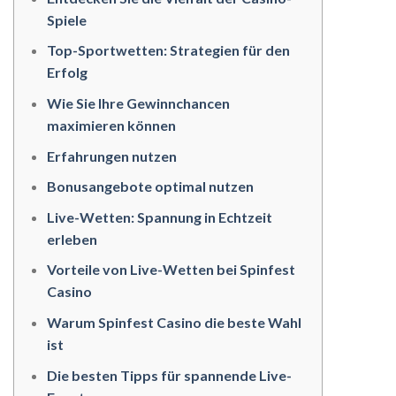
Spiele
Top-Sportwetten: Strategien für den
Erfolg
Wie Sie Ihre Gewinnchancen
maximieren können
Erfahrungen nutzen
Bonusangebote optimal nutzen
Live-Wetten: Spannung in Echtzeit
erleben
Vorteile von Live-Wetten bei Spinfest
Casino
Warum Spinfest Casino die beste Wahl
ist
Die besten Tipps für spannende Live-