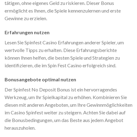
tätigen, ohne eigenes Geld zu riskieren. Dieser Bonus
ermöglicht es Ihnen, die Spiele kennenzulernen und erste
Gewinne zu erzielen.
Erfahrungen nutzen
Lesen Sie Spinfest Casino Erfahrungen anderer Spieler, um
wertvolle Tipps zu erhalten. Diese Erfahrungsberichte
können Ihnen helfen, die besten Spiele und Strategien zu
identifizieren, die im Spin Fest Casino erfolgreich sind.
Bonusangebote optimal nutzen
Der Spinfest No Deposit Bonus ist ein hervorragendes
Werkzeug, um Ihr Spielkapital zu erhöhen. Kombinieren Sie
diesen mit anderen Angeboten, um Ihre Gewinnmöglichkeiten
im Casino Spinfest weiter zu steigern. Achten Sie dabei auf
die Bonusbedingungen, um das Beste aus jedem Angebot
herauszuholen.