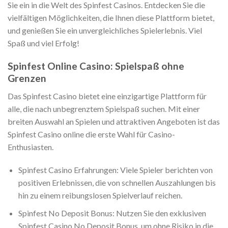
Sie ein in die Welt des Spinfest Casinos. Entdecken Sie die
vielfältigen Möglichkeiten, die Ihnen diese Plattform bietet,
und genießen Sie ein unvergleichliches Spielerlebnis. Viel
Spaß und viel Erfolg!
Spinfest Online Casino: Spielspaß ohne
Grenzen
Das Spinfest Casino bietet eine einzigartige Plattform für
alle, die nach unbegrenztem Spielspaß suchen. Mit einer
breiten Auswahl an Spielen und attraktiven Angeboten ist das
Spinfest Casino online die erste Wahl für Casino-
Enthusiasten.
Spinfest Casino Erfahrungen: Viele Spieler berichten von
positiven Erlebnissen, die von schnellen Auszahlungen bis
hin zu einem reibungslosen Spielverlauf reichen.
Spinfest No Deposit Bonus: Nutzen Sie den exklusiven
Spinfest Casino No Deposit Bonus, um ohne Risiko in die