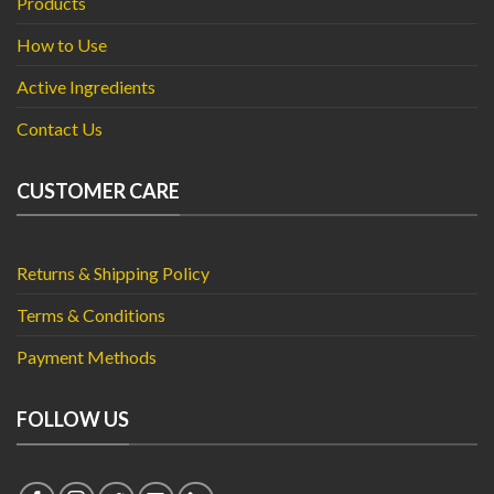
Products
How to Use
Active Ingredients
Contact Us
CUSTOMER CARE
Returns & Shipping Policy
Terms & Conditions
Payment Methods
FOLLOW US