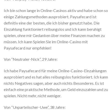
Ich bin schon lange in Online-Casinos aktiv und habe schon so
einige Zahlungsmethoden ausprobiert. Paysafecard ist
definitiv eine der besten, die ich bisher genutzt habe. Die
Einzahlung funktioniert reibungslos und ich kann beruhigt
spielen, ohne mir Gedanken über meine Finanzen machen zu
müssen. Ich kann Spielen Sie im Online-Casino mit
Paysafecard nur empfehlen!
Von “Neutraler-Nick”, 29 Jahre:
Ich habe Paysafecard für meine Online-Casino-Einzahlungen
ausprobiert und es hat alles reibungslos funktioniert. Ich kann
nichts Negatives sagen, aber auch nichts Besonderes. Es ist
einfach eine praktische Methode, um Geld einzuzahlen und zu
spielen. Nicht mehr, nicht weniger.
Von “Unparteiischer-Uwe”, 38 Jahre: