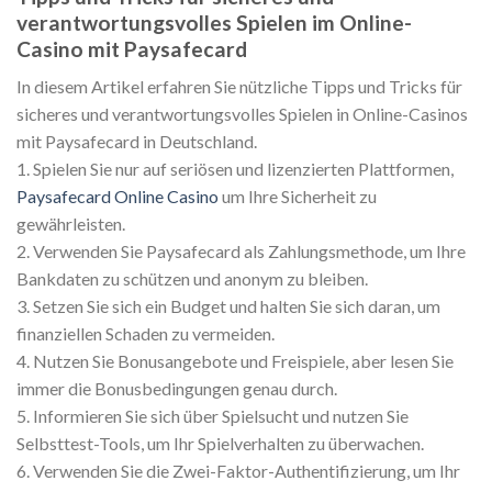
verantwortungsvolles Spielen im Online-
Casino mit Paysafecard
In diesem Artikel erfahren Sie nützliche Tipps und Tricks für
sicheres und verantwortungsvolles Spielen in Online-Casinos
mit Paysafecard in Deutschland.
1. Spielen Sie nur auf seriösen und lizenzierten Plattformen,
Paysafecard Online Casino
um Ihre Sicherheit zu
gewährleisten.
2. Verwenden Sie Paysafecard als Zahlungsmethode, um Ihre
Bankdaten zu schützen und anonym zu bleiben.
3. Setzen Sie sich ein Budget und halten Sie sich daran, um
finanziellen Schaden zu vermeiden.
4. Nutzen Sie Bonusangebote und Freispiele, aber lesen Sie
immer die Bonusbedingungen genau durch.
5. Informieren Sie sich über Spielsucht und nutzen Sie
Selbsttest-Tools, um Ihr Spielverhalten zu überwachen.
6. Verwenden Sie die Zwei-Faktor-Authentifizierung, um Ihr