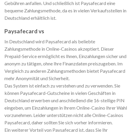
Gebühren anfallen. Und schließlich ist Paysafecard eine
bequeme Zahlungsmethode, da es in vielen Verkaufsstellen in
Deutschland erhältlich ist.
Paysafecard vs
In Deutschland wird Paysafecard als beliebte
Zahlungsmethode in Online-Casinos akzeptiert. Dieser
Prepaid-Service ermöglicht es Ihnen, Einzahlungen sicher und
anonym zu tätigen, ohne Ihre Finanzdaten preiszugeben. Im
Vergleich zu anderen Zahlungsmethoden bietet Paysafecard
mehr Anonymität und Sicherheit.
Das System ist einfach zu verstehen und zu verwenden. Sie
können Paysafecard-Gutscheine in vielen Geschäften in
Deutschland erwerben und anschließend die 16-stellige PIN
eingeben, um Einzahlungen in Ihrem Online-Casino Ihrer Wahl
vorzunehmen. Leider unterstützen nicht alle Online-Casinos
Paysafecard, daher sollten Sie sich vorher informieren.
Ein weiterer Vorteil von Paysafecard ist, dass Sie Ihr