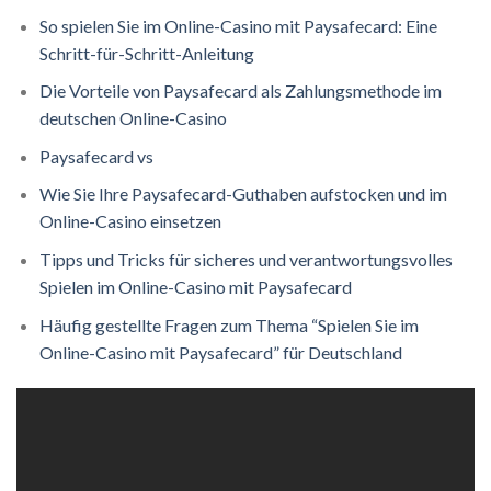
So spielen Sie im Online-Casino mit Paysafecard: Eine
Schritt-für-Schritt-Anleitung
Die Vorteile von Paysafecard als Zahlungsmethode im
deutschen Online-Casino
Paysafecard vs
Wie Sie Ihre Paysafecard-Guthaben aufstocken und im
Online-Casino einsetzen
Tipps und Tricks für sicheres und verantwortungsvolles
Spielen im Online-Casino mit Paysafecard
Häufig gestellte Fragen zum Thema “Spielen Sie im
Online-Casino mit Paysafecard” für Deutschland