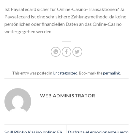
Ist Paysafecard sicher für Online-Casino-Transaktionen? Ja,
Paysafecard ist eine sehr sichere Zahlungsmethode, da keine
persönlichen oder finanziellen Daten an das Online-Casino
weitergegeben werden.
This entry was posted in
Uncategorized
. Bookmark the
permalink
.
WEB ADMINISTRATOR
Spill Plinko Kasino online: Få
Disfruta el emocionante juego