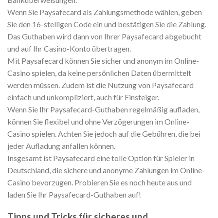
Wenn Sie Paysafecard als Zahlungsmethode wählen, geben
Sie den 16-stelligen Code ein und bestätigen Sie die Zahlung.
Das Guthaben wird dann von Ihrer Paysafecard abgebucht
und auf Ihr Casino-Konto übertragen.
Mit Paysafecard können Sie sicher und anonym im Online-
Casino spielen, da keine persönlichen Daten übermittelt
werden müssen. Zudem ist die Nutzung von Paysafecard
einfach und unkompliziert, auch für Einsteiger.
Wenn Sie Ihr Paysafecard-Guthaben regelmäßig aufladen,
können Sie flexibel und ohne Verzögerungen im Online-
Casino spielen. Achten Sie jedoch auf die Gebühren, die bei
jeder Aufladung anfallen können.
Insgesamt ist Paysafecard eine tolle Option für Spieler in
Deutschland, die sichere und anonyme Zahlungen im Online-
Casino bevorzugen. Probieren Sie es noch heute aus und
laden Sie Ihr Paysafecard-Guthaben auf!
Tipps und Tricks für sicheres und