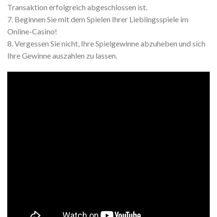
Transaktion erfolgreich abgeschlossen ist.
7. Beginnen Sie mit dem Spielen Ihrer Lieblingsspiele im
Online-Casino!
8. Vergessen Sie nicht, Ihre Spielgewinne abzuheben und sich
Ihre Gewinne auszahlen zu lassen.