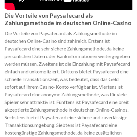
Die Vorteile von Paysafecard als
Zahlungsmethode im deutschen Online-Casino
Die Vorteile von Paysafecard als Zahlungsmethode im
deutschen Online-Casino sind zahlreich. Erstens ist
Paysafecard eine sehr sichere Zahlungsmethode, da keine
persönlichen Daten oder Bankinformationen weitergegeben
werden müssen. Zweitens ist die Einzahlung mit Paysafecard
einfach und unkompliziert. Drittens bietet Paysafecard eine
schnelle Transaktionszeit, was bedeutet, dass das Geld
sofort auf Ihrem Casino-Konto verfügbar ist. Viertens ist
Paysafecard eine anonyme Zahlungsmethode, was für viele
Spieler sehr attraktiv ist. Fünftens ist Paysafecard eine breit
akzeptierte Zahlungsmethode in deutschen Online-Casinos.
Sechstens bietet Paysafecard eine sichere und zuverlässige
Transaktionsumgebung. Siebtens ist Paysafecard eine
kostengünstige Zahlungsmethode, da keine zusätzlichen