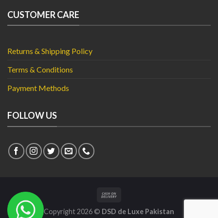
CUSTOMER CARE
Returns & Shipping Policy
Terms & Conditions
Payment Methods
FOLLOW US
Copyright 2026 ©
DSD de Luxe Pakistan