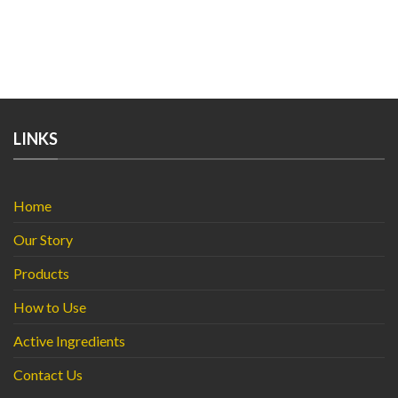
LINKS
Home
Our Story
Products
How to Use
Active Ingredients
Contact Us