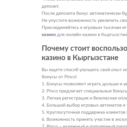
депозит.
После депозита бонус автоматически буд
Не упустите возможность увеличить сво
Присоединяйтесь к игровым тысячам иг
казино
для онлайн-казино в Кыргызстан
Почему стоит воспользо
казино в Кыргызстане
Вы ищете способ улучшить свой опыт и
бонусы от Pinco!
1. Бонусы позволяют играть дольше и у
2. Pinco предлагает специальные бонус
3. Легкая регистрация и безопасная опл
4. Большой выбор игровых автоматов и
5. Круглосуточная поддержка клиентов 
6. Возможность принять участие в экск
7. Pinco – надежный и популярный парт