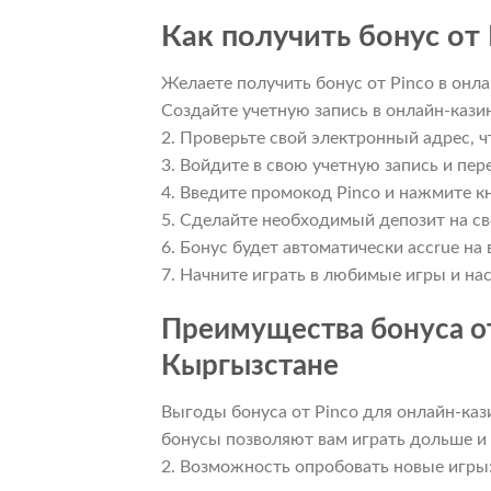
Как получить бонус от
Желаете получить бонус от Pinco в онл
Создайте учетную запись в онлайн-казин
2. Проверьте свой электронный адрес, 
3. Войдите в свою учетную запись и пе
4. Введите промокод Pinco и нажмите к
5. Сделайте необходимый депозит на св
6. Бонус будет автоматически accrue на 
7. Начните играть в любимые игры и на
Преимущества бонуса от
Кыргызстане
Выгоды бонуса от Pinco для онлайн-каз
бонусы позволяют вам играть дольше и
2. Возможность опробовать новые игры