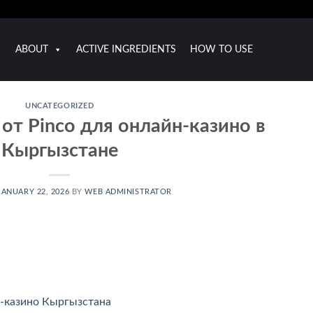
ABOUT
ACTIVE INGREDIENTS
HOW TO USE
UNCATEGORIZED
от Pinco для онлайн-казино в
Кыргызстане
JANUARY 22, 2026
BY
WEB ADMINISTRATOR
н-казино Кыргызстана