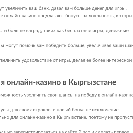
ут увеличить ваш банк, давая вам больше денег для игры.
е онлайн-казино предлагают бонусы за лояльность, которы
сти больше наград, таких как бесплатные игры, денежные
сы могут помочь вам победить больше, увеличивая ваши ша
увеличить удовольствие от игры, делая ее более интересной
ля онлайн-казино в Кыргызстане
озможность увеличить свои шансы на победу в онлайн-казино
усы для своих игроков, и новый бонус не исключение.
ьно для онлайн-казино в Кыргызстане, поэтому не пропуст
димо зарегистрироваться на сайте Pinco и сделать первое