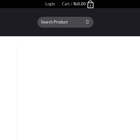
Login
Cart /
₨
0.00
0
Search
for: