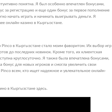
нтуитивно понятна. Я был особенно впечатлен бонусами,
ус за регистрацию и еще один бонус за первое пополнение
гко начать играть и начинать выигрывать деньги. Я
ее онлайн-казино в Кыргызстане.
но Pinco в Кыргызстане стало моим фаворитом. Их выбор игр
отов до последних новинок. Кроме того, их клиентская
тупна круглосуточно. Я также была впечатлена бонусами,
а бонус для новых игроков и смогла увеличить свои
Pinco всем, кто ищет надежное и увлекательное онлайн-
ино в Кыргызстане здесь.