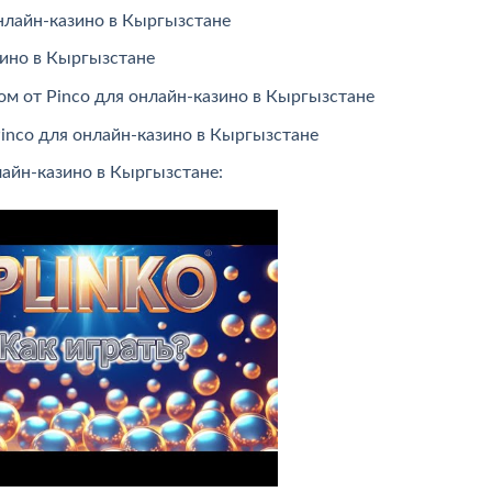
нлайн-казино в Кыргызстане
зино в Кыргызстане
ом от Pinco для онлайн-казино в Кыргызстане
Pinco для онлайн-казино в Кыргызстане
лайн-казино в Кыргызстане: