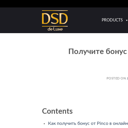
Skip
to
content
PRODUCTS
Получите бонус 
POSTED ON
Contents
Как получить бонус от Pinco в онлай