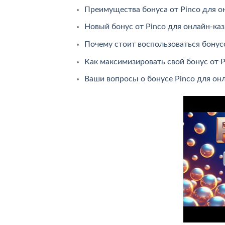
Преимущества бонуса от Pinco для о
Новый бонус от Pinco для онлайн-ка
Почему стоит воспользоваться бонус
Как максимизировать свой бонус от 
Ваши вопросы о бонусе Pinco для он