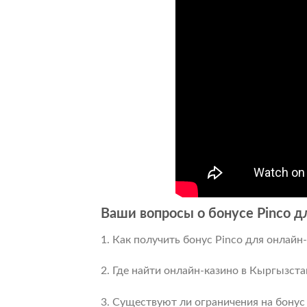
Ваши вопросы о бонусе Pinco д
1. Как получить бонус Pinco для онлайн
2. Где найти онлайн-казино в Кыргызста
3. Существуют ли ограничения на бонус