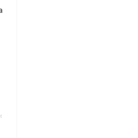
а
.
: