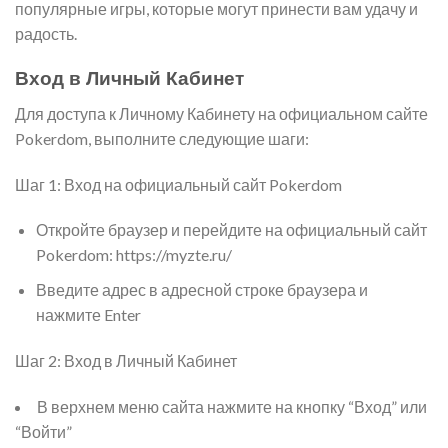
популярные игры, которые могут принести вам удачу и
радость.
Вход в Личный Кабинет
Для доступа к Личному Кабинету на официальном сайте
Pokerdom, выполните следующие шаги:
Шаг 1: Вход на официальный сайт Pokerdom
Откройте браузер и перейдите на официальный сайт
Pokerdom: https://myzte.ru/
Введите адрес в адресной строке браузера и
нажмите Enter
Шаг 2: Вход в Личный Кабинет
В верхнем меню сайта нажмите на кнопку “Вход” или
“Войти”