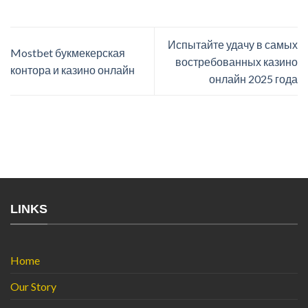
Испытайте удачу в самых
Mostbet букмекерская
востребованных казино
контора и казино онлайн
онлайн 2025 года
LINKS
Home
Our Story