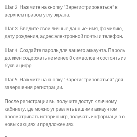
Шаг 2: Нажмите на кнопку “Зарегистрироваться” в
верхнем правом углу экрана.
Шаг 3: Введите свои личные данные: имя, фамилию,
дату рождения, адрес электронной почты и телефон.
Шаг 4: Создайте пароль для вашего аккаунта. Пароль
должен содержать не менее 8 символов и состоять из
букв и цифр.
Шаг 5: Нажмите на кнопку “Зарегистрироваться” для
завершения регистрации.
После регистрации вы получите доступ к личному
кабинету, где можно управлять вашими аккаунтом,
просматривать историю игр, получать информацию о
новых акциях и предложениях.