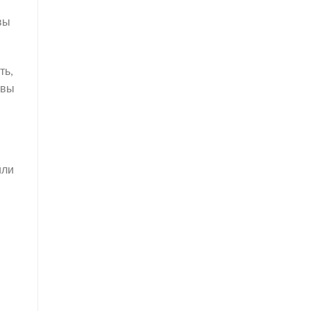
вы
ть,
 вы
или