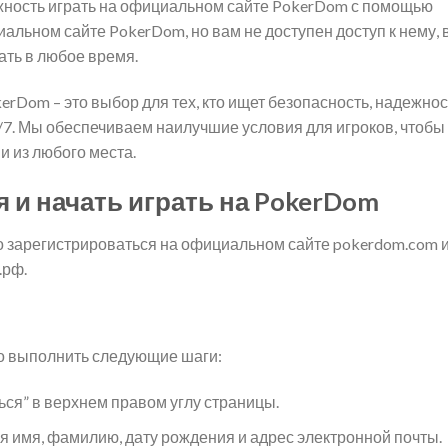
ность играть на официальном сайте PokerDom с помощью
иальном сайте PokerDom, но вам не доступен доступ к нему, 
ать в любое время.
erDom – это выбор для тех, кто ищет безопасность, надежнос
4/7. Мы обеспечиваем наилучшие условия для игроков, чтобы
и из любого места.
 и начать играть на PokerDom
о зарегистрироваться на официальном сайте pokerdom.com 
.рф.
о выполнить следующие шаги:
ься” в верхнем правом углу страницы.
я имя, фамилию, дату рождения и адрес электронной почты.