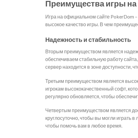
Преимущества игры на
Игра на официальном сайте PokerDom – э
высокое качество игры. В чем преимуще
Надежность и стабильность
Вторым преимуществом является надежн
обеспечиваем стабильную работу сайта, 
сервер находится в зоне доступности, чт
Третьим преимуществом является высок
игрокам высококачественный софт, кот
регулярно обновляется, чтобы обеспечи
Четвертым преимуществом является дос
круглосуточно, чтобы вы могли играть в
чтобы помочь вам в любое время.