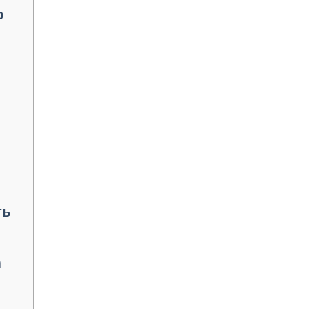
р
ть
m