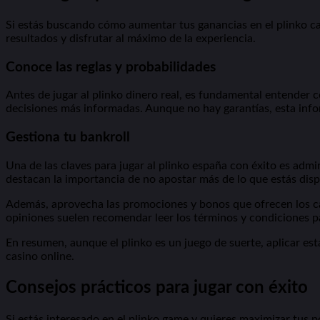
Si estás buscando cómo aumentar tus ganancias en el plinko cas
resultados y disfrutar al máximo de la experiencia.
Conoce las reglas y probabilidades
Antes de jugar al plinko dinero real, es fundamental entender 
decisiones más informadas. Aunque no hay garantías, esta infor
Gestiona tu bankroll
Una de las claves para jugar al plinko españa con éxito es adm
destacan la importancia de no apostar más de lo que estás dispu
Además, aprovecha las promociones y bonos que ofrecen los cas
opiniones suelen recomendar leer los términos y condiciones p
En resumen, aunque el plinko es un juego de suerte, aplicar es
casino online.
Consejos prácticos para jugar con éxito
Si estás interesado en el plinko game y quieres maximizar tus p