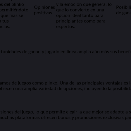
s del plinko
y la emoción que genera, lo
Opiniones
Posibil
 permitiéndote
que lo convierte en una
positivas
de gan
a que más se
opción ideal tanto para
a tus
principiantes como para
cias.
expertos.
tunidades de ganar, y jugarlo en línea amplía aún más sus benefi
tamos de juegos como plinko. Una de las principales ventajas es 
ecen una amplia variedad de opciones, incluyendo la posibilidad
iones del juego, lo que permite elegir la que mejor se adapte a s
, muchas plataformas ofrecen bonos y promociones exclusivas pa