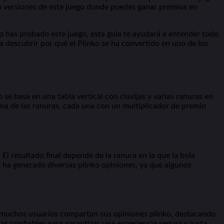
cen versiones de este juego donde puedes ganar premios en
no has probado este juego, esta guía te ayudará a entender todo
a descubrir por qué el Plinko se ha convertido en uno de los
o se basa en una tabla vertical con clavijas y varias ranuras en
a una de las ranuras, cada una con un multiplicador de premio
 El resultado final depende de la ranura en la que la bola
co ha generado diversas plinko opiniones, ya que algunos
 que muchos usuarios compartan sus opiniones plinko, destacando
as confiables para garantizar una experiencia segura y justa.