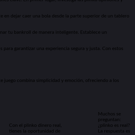
e en dejar caer una bola desde la parte superior de un tablero
onar tu bankroll de manera inteligente. Establece un
as para garantizar una experiencia segura y justa. Con estos
ste juego combina simplicidad y emoción, ofreciendo a los
Muchos se
preguntan:
Con el plinko dinero real,
¿plinko es real?
tienes la oportunidad de
La respuesta es