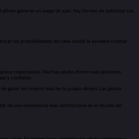
 plinko game es un juego de azar, hay formas de optimizar tus
nocer las probabilidades de cada casilla te ayudará a tomar
 manera responsable. Muchas plinko dinero real opiniones
al y confiable.
 ganar sin invertir más de tu propio dinero. Las plinko
utar de una experiencia más satisfactoria en el mundo del
es clave. En primer lugar, investiga las plinko opiniones y