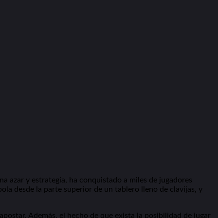
na azar y estrategia, ha conquistado a miles de jugadores
la desde la parte superior de un tablero lleno de clavijas, y
ostar. Además, el hecho de que exista la posibilidad de jugar