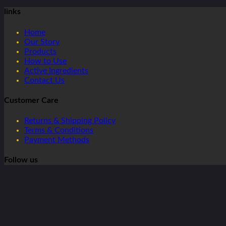
links
Home
Our Story
Products
How to Use
Active Ingredients
Contact Us
Customer Care
Returns & Shipping Policy
Terms & Conditions
Payment Methods
Follow us