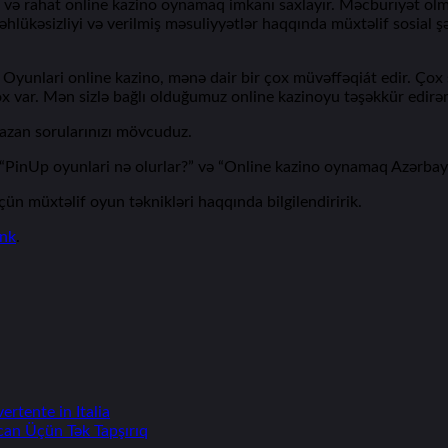
 və rahat online kazino oynamaq imkanı saxlayır. Məcburıyət olm
təhlükəsizliyi və verilmiş məsuliyyətlər haqqında müxtəlif sosial
Oyunlari online kazino, mənə dair bir çox müvəffəqiát edir. Çox s
 çox var. Mən sizlə bağlı olduğumuz online kazinoyu təşəkkür edir
zan sorularınızı mövcuduz.
: “PinUp oyunlari nə olurlar?” və “Online kazino oynamaq Azərbayc
 müxtəlif oyun təknikləri haqqında bilgilendiririk.
ink
.
rtente in Italia
an Üçün Tək Tapşırıq