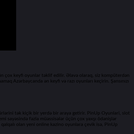
çox keyfi oyunlar təklif edilir. Əlavə olaraq, siz kompüterdən
amaq Azərbaycanda ən keyfi və razı oyunları keçirin. Şansınızı
ərini tək kiçik bir yerdə bir araya getirir. PinUp Oyunlari, slot
emi sayəsində fəzla müəssisələr üçün çox yaxşı ödənişlər
qalqalı olan yeni online kazino oyunlara çevik isə, PinUp