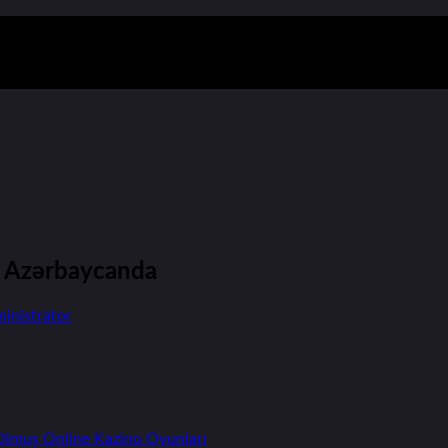
q Azərbaycanda
inistrator
Olmuş Online Kazino Oyunları