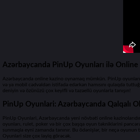
Azərbaycanda PinUp Oyunları ilə Onlin
Azərbaycanda online kazino oynamaq mümkün. PinUp oyunları ilə 
və ya mobil cədvəldən istifadə edərkən hamısını qulaqda tuttuğu
deniyin və özünüzü çox keyifli və təzəellü oyunlarla tanışın!
PinUp Oyunlari: Azərbaycanda Qalqalı Ol
PinUp Oyunlari, Azərbaycanda yeni növbəti online kazinolarıdır. 
oyunları, rulet, poker və bir çox başqa oyun təkniklərini pəncə
sunmaqla eyni zamanda tanınır. Bu ödənişlər, bir neçə oyunun tə
Oyunlari size çox layiq görəcək.