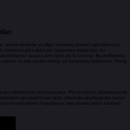
ları
 onlayn karterlar və digər rasmanış oyunlar tapa bilərsiniz.
iz özlərinizə görə daha çox qazanmaq istəyirsiniz, bu
 məlumatlarınız və para sizin üçün güclü korunur. Bu platformda,
verirler və sizə yardım edirler, siz kazanmaq istəyirsiniz. PinUp
a çox eddiriciyyət verməyə çalışır. PinUp Kazino, Azərbaycanda
ştərilərin gücləndirilməsi üçün rahatlıqla qeydiyyatdan keçirə
ışma və müştərilərin hüquqlarına sayə olunan bütün tələbləri