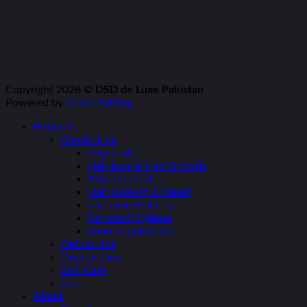
Copyright 2026 ©
DSD de Luxe Pakistan
Powered by
OnlineAdMag
Products
Classic Line
Oily Scalp
Hair Loss & Hair Growth
Anti-Dandruff
Hair Growth & Repair
Intensive Build-up
Personal Hygiene
Food Supplements
Opium Line
Organic Line
Skin Care
Sets
About