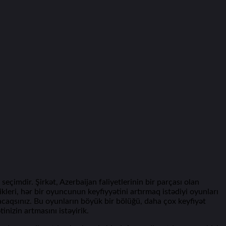
imdir. Şirkət, Azerbaijan faliyetlerinin bir parçası olan
likleri, hər bir oyuncunun keyfiyyətini artırmaq istədiyi oyunları
ışacaqsınız. Bu oyunların böyük bir bölüğü, daha çox keyfiyət
nizin artmasını istəyirik.