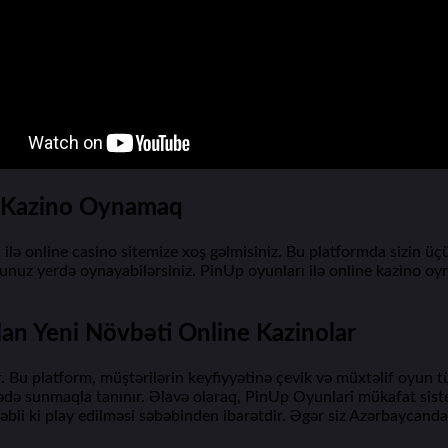
e Kazino Oynamaq
online casino sitemize xoş gəlmisiniz. Bu platformda sizin üçün 
nuz yerdə oynayabilərsiniz. PinUp oyunları ilə online kazino oyn
an Yeni Növbəti Online Kazinolar
Bu platform, müştərilərin keyfiyyətinə çevik və müxtəlif oyun türl
rədə sunmaqla tanınır. Əlavə olaraq, PinUp Oyunlari mükafat sist
bii ki play edilməsi səbəbinden ibarətdir. Əgər siz Azərbaycanda 