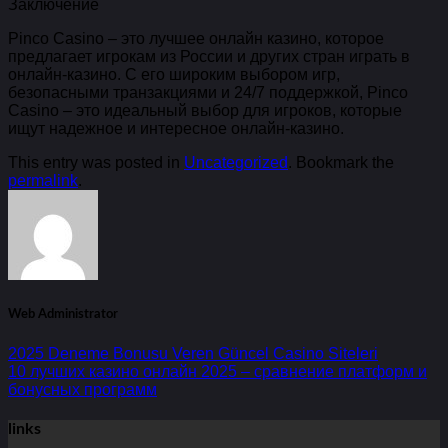
Заключение
Pinco Casino – это лучшее онлайн казино, которое
предлагает игрокам из России и других стран играть в
онлайн-казино. С его широким выбором игр,
безопасными транзакциями и 24/7 поддержкой, Pinco
Casino – это идеальный выбор для игроков, которые
ищут надежное и интересное онлайн-казино.
This entry was posted in
Uncategorized
. Bookmark the
permalink
.
Web Administrator
2025 Deneme Bonusu Veren Güncel Casino Siteleri
10 лучших казино онлайн 2025 – сравнение платформ и
бонусных программ
links