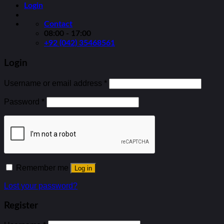
Login
Contact
08:00 - 17:00
+92 (042) 35468561
Login
Username or email address
*
Password
*
Remember me
Log in
Lost your password?
Register