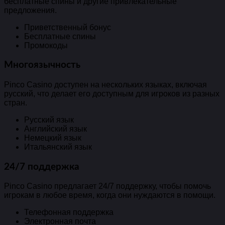
бесплатные спины и другие привлекательные
предложения.
Приветственный бонус
Бесплатные спины
Промокоды
Многоязычность
Pinco Casino доступен на нескольких языках, включая
русский, что делает его доступным для игроков из разных
стран.
Русский язык
Английский язык
Немецкий язык
Итальянский язык
24/7 поддержка
Pinco Casino предлагает 24/7 поддержку, чтобы помочь
игрокам в любое время, когда они нуждаются в помощи.
Телефонная поддержка
Электронная почта