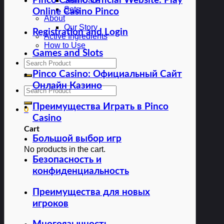
Pinco Casino Official Website: Play
Skin Care
Sets
Online Casino Pinco
About
Our Story
Registration and Login
Active Ingredients
How to Use
Games and Slots
Search
for:
Pinco Casino: Официальный Сайт
Онлайн Казино
Search
for:
Преимущества Играть в Pinco
0
Casino
Cart
Большой выбор игр
No products in the cart.
Безопасность и
конфиденциальность
Преимущества для новых
игроков