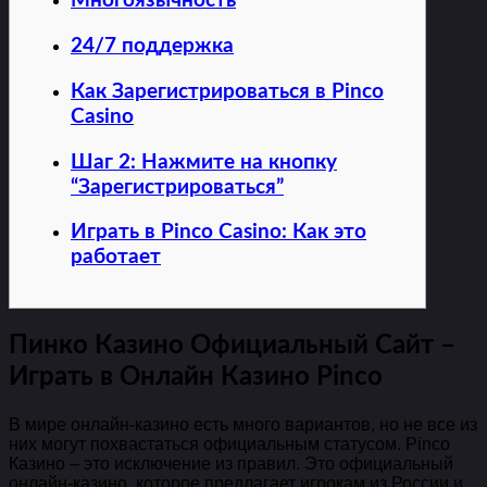
Многоязычность
24/7 поддержка
Как Зарегистрироваться в Pinco
Casino
Шаг 2: Нажмите на кнопку
“Зарегистрироваться”
Играть в Pinco Casino: Как это
работает
Пинко Казино Официальный Сайт –
Играть в Онлайн Казино Pinco
В мире онлайн-казино есть много вариантов, но не все из
них могут похвастаться официальным статусом. Pinco
Казино – это исключение из правил. Это официальный
онлайн-казино, которое предлагает игрокам из России и