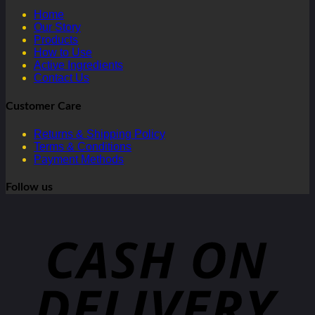
Home
Our Story
Products
How to Use
Active Ingredients
Contact Us
Customer Care
Returns & Shipping Policy
Terms & Conditions
Payment Methods
Follow us