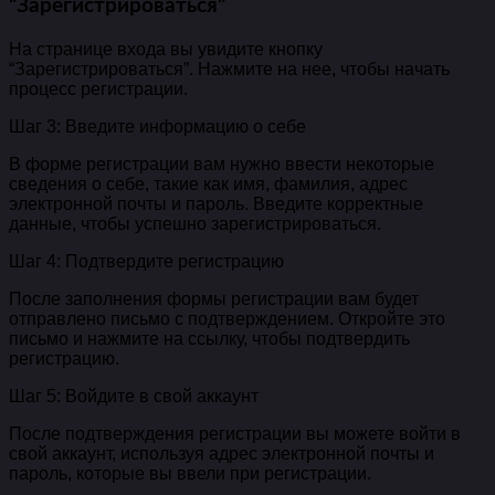
“Зарегистрироваться”
На странице входа вы увидите кнопку
“Зарегистрироваться”. Нажмите на нее, чтобы начать
процесс регистрации.
Шаг 3: Введите информацию о себе
В форме регистрации вам нужно ввести некоторые
сведения о себе, такие как имя, фамилия, адрес
электронной почты и пароль. Введите корректные
данные, чтобы успешно зарегистрироваться.
Шаг 4: Подтвердите регистрацию
После заполнения формы регистрации вам будет
отправлено письмо с подтверждением. Откройте это
письмо и нажмите на ссылку, чтобы подтвердить
регистрацию.
Шаг 5: Войдите в свой аккаунт
После подтверждения регистрации вы можете войти в
свой аккаунт, используя адрес электронной почты и
пароль, которые вы ввели при регистрации.