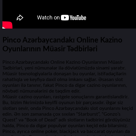
Pinco Azərbaycandakı Online Kazino
Oyunlarının Müasir Tədbirləri
Pinco Azərbaycandakı Online Kazino Oyunlarının Müasir
Tədbirləri, yeni nümunələr ilə dövlətümüzdə sinəmi yaratır.
Müasir texnologiyalarla donaşan bu oyunlar, istifadəçilərin
rahatlıqla ve keyfiyə daxil olma imkanı sağlar. Əsasan slot
oyunları ilə tanınır, fakat Pinco da digər cazino oyunlarının,
növbəti nümunələrini de təqdim edir.
Müasir cazino oyunları, rastgele sonuçlarını garantisləndirir.
Bu, bizim fikrimizdə keyifli oyunun bir parçasıdır. Əgər siz
slotları sevir, onda Pinco Azərbaycandakı slot oyunlarını keçid
edin. Ən son zamanada çox sıxılan “Starburst”, “Gonzo’s
Quest” və “Book of Dead” adlı slotların tədbirini gördüyünüz
halda, Pinco da digər populyar oyunları keçid edə bilərsiniz.
Pinco, ayrıca online poker, blackjack və baccarat oyunları da