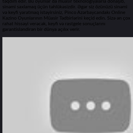
təqdim edir. Bu oyunlar da müasir texnologiyalarla donaşıb,
sinəmi saxlamaq üçün təhlükəsizdir. Əgər siz özünüzü sinəmi
və keyfi yaratmaq istəyirsiniz, Pinco Azərbaycandakı Online
Kazino Oyunlarının Müasir Tədbirlərini keçid edin. Sizə ən çox
rahat hissəyi verəcək, keyfi və rastgele sonuçlarını
garantisləndirən bir dünya açılıx verir.