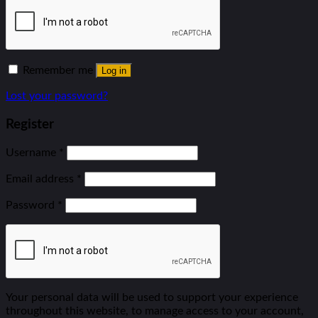
Remember me
Log in
Lost your password?
Register
Username
*
Email address
*
Password
*
Your personal data will be used to support your experience
throughout this website, to manage access to your account,