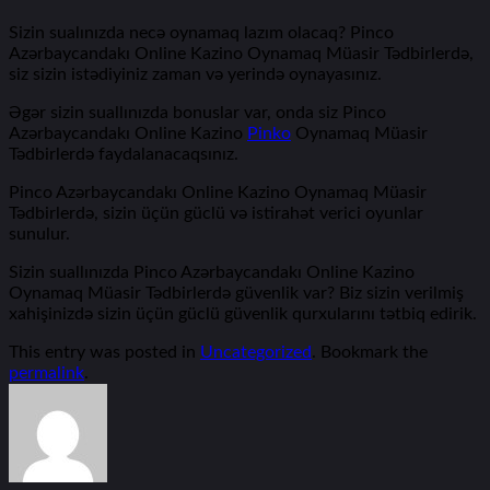
Sizin sualınızda necə oynamaq lazım olacaq? Pinco
Azərbaycandakı Online Kazino Oynamaq Müasir Tədbirlerdə,
siz sizin istədiyiniz zaman və yerində oynayasınız.
Əgər sizin suallınızda bonuslar var, onda siz Pinco
Azərbaycandakı Online Kazino
Pinko
Oynamaq Müasir
Tədbirlerdə faydalanacaqsınız.
Pinco Azərbaycandakı Online Kazino Oynamaq Müasir
Tədbirlerdə, sizin üçün güclü və istirahət verici oyunlar
sunulur.
Sizin suallınızda Pinco Azərbaycandakı Online Kazino
Oynamaq Müasir Tədbirlerdə güvenlik var? Biz sizin verilmiş
xahişinizdə sizin üçün güclü güvenlik qurxularını tətbiq edirik.
This entry was posted in
Uncategorized
. Bookmark the
permalink
.