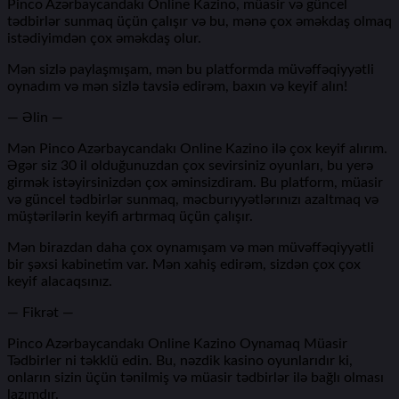
Pinco Azərbaycandakı Online Kazino, müasir və güncel
tədbirlər sunmaq üçün çalışır və bu, mənə çox əməkdaş olmaq
istədiyimdən çox əməkdaş olur.
Mən sizlə paylaşmışam, mən bu platformda müvəffəqiyyətli
oynadım və mən sizlə tavsiə edirəm, baxın və keyif alın!
— Əlin —
Mən Pinco Azərbaycandakı Online Kazino ilə çox keyif alırım.
Əgər siz 30 il olduğunuzdan çox sevirsiniz oyunları, bu yerə
girmək istəyirsinizdən çox əminsizdiram. Bu platform, müasir
və güncel tədbirlər sunmaq, məcburıyyətlərınızı azaltmaq və
müştərilərin keyifi artırmaq üçün çalışır.
Mən birazdan daha çox oynamışam və mən müvəffəqiyyətli
bir şəxsi kabinetim var. Mən xahiş edirəm, sizdən çox çox
keyif alacaqsınız.
— Fikrət —
Pinco Azərbaycandakı Online Kazino Oynamaq Müasir
Tədbirler ni təkklü edin. Bu, nəzdik kasino oyunlarıdır ki,
onların sizin üçün tənilmiş və müasir tədbirlər ilə bağlı olması
lazımdır.