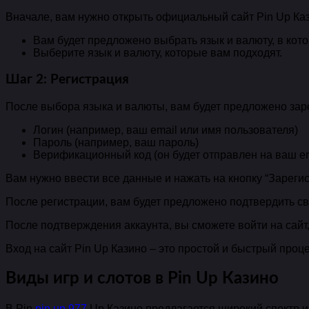
Вначале, вам нужно открыть официальный сайт Pin Up Кази
Вам будет предложено выбрать язык и валюту, в кото
Выберите язык и валюту, которые вам подходят.
Шаг 2: Регистрация
После выбора языка и валюты, вам будет предложено зар
Логин (например, ваш email или имя пользователя)
Пароль (например, ваш пароль)
Верификационный код (он будет отправлен на ваш em
Вам нужно ввести все данные и нажать на кнопку “Зарегис
После регистрации, вам будет предложено подтвердить сво
После подтверждения аккаунта, вы сможете войти на сайт,
Вход на сайт Pin Up Казино – это простой и быстрый проце
Виды игр и слотов в Pin Up Казино
В Pin
pin up 977
Up Казино предлагается широкий спектр и