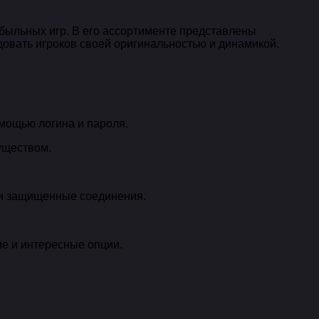
ибыльных игр. В его ассортименте представлены
адовать игроков своей оригинальностью и динамикой.
омощью логина и пароля.
муществом.
 и защищенные соединения.
.
ие и интересные опции.