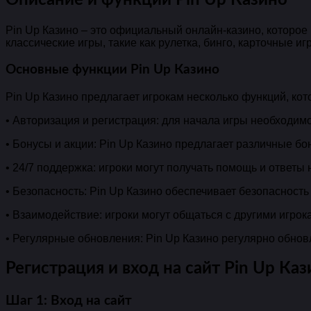
Pin Up Казино – это официальный онлайн-казино, которое
классические игры, такие как рулетка, бинго, карточные 
Основные функции Pin Up Казино
Pin Up Казино предлагает игрокам несколько функций, ко
• Авторизация и регистрация: для начала игры необходимо
• Бонусы и акции: Pin Up Казино предлагает различные бо
• 24/7 поддержка: игроки могут получать помощь и ответы 
• Безопасность: Pin Up Казино обеспечивает безопаснос
• Взаимодействие: игроки могут общаться с другими игрок
• Регулярные обновления: Pin Up Казино регулярно обнов
Регистрация и вход на сайт Pin Up Ка
Шаг 1: Вход на сайт