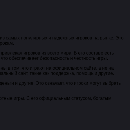
 из самых популярных и надежных игроков на рынке. Это
рокам.
привлекая игроков из всего мира. В его составе есть
 что обеспечивает безопасность и честность игры.
ны в том, что играют на официальном сайте, а не на
иальный сайт, такие как поддержка, помощь и другие.
ньги и другие. Это означает, что игроки могут выбрать
артные игры. С его официальным статусом, богатым