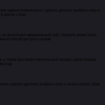
ете зарегистрироваться, сделать депозит, выбрать игру и
и других стран.
м, не используя официальный сайт. Зеркало может быть
вный способ доступа к играм.
к, а также быстрый и безопасный процесс регистрации.
выгоду.
ете сделать депозит, выбрать игру и начать играть. Вам