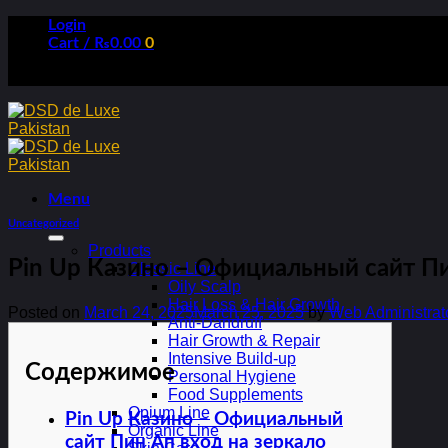
Skip
Login
to
Cart /
₨
0.00
0
content
No products in the cart.
Menu
Uncategorized
Products
Pin Up Казино – Официальный сайт Пи
Classic Line
Oily Scalp
Hair Loss & Hair Growth
Posted on
March 24, 2025
March 25, 2025
by
Web Administrat
Anti-Dandruff
Hair Growth & Repair
Intensive Build-up
Содержимое
Personal Hygiene
Food Supplements
Opium Line
Pin Up Казино – Официальный
Organic Line
сайт Пин Ап вход на зеркало