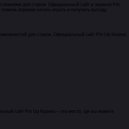
условиями для ставок. Официальный сайт и зеркало Pin
 помочь игрокам начать играть и получать выгоду.
возможностей для ставок. Официальный сайт Pin Up Казино
ьный сайт Pin Up Казино – это место, где вы можете