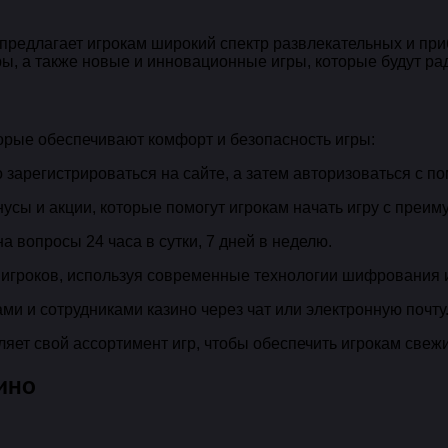
 предлагает игрокам широкий спектр развлекательных и пр
игры, а также новые и инновационные игры, которые будут р
торые обеспечивают комфорт и безопасность игры:
 зарегистрироваться на сайте, а затем авторизоваться с п
нусы и акции, которые помогут игрокам начать игру с преи
на вопросы 24 часа в сутки, 7 дней в неделю.
ть игроков, используя современные технологии шифрования
ами и сотрудниками казино через чат или электронную почту
ляет свой ассортимент игр, чтобы обеспечить игрокам свеж
зино