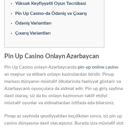
Yüksək Keyfiyyətli Oyun Təcrübəsi
Pin Up Casino-da Ödəniş və Çıxarış
Ödəniş Variantları
Çıxarış Variantları
Pin Up Casino Onlayn Azərbaycan
Pin Up Casino onlayn Azərbaycanda
pin-up online casino
ən məşhur və etibarlı onlayn kazinolardan biridir. Pinup
markası dünyanın müxtəlif ölkələrində fəaliyyət göstərir və
Azərbaycanlı oyunçulara da xidmət edir. Pin up giriş saytına
daxil olaraq, siz də bu onlayn kazinonun təklif etdiyi
müxtəlif oyunlar və xidmətlərdən istifadə edə bilərsiniz.
Pinap az saytında qeydiyyatdan keçdikdən sonra, siz pin up
casino dünyasına daxil olacaqsınız. Burada sizə müxtəlif slot