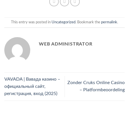
This entry was posted in
Uncategorized
. Bookmark the
permalink
.
WEB ADMINISTRATOR
VAVADA | Вавада казино –
Zonder Cruks Online Casino
официальный сайт,
– Platformbeoordeling
регистрация, вход (2025)