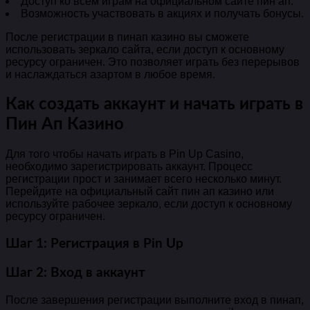
Доступ ко всем играм на официальном сайте пин ап.
Возможность участвовать в акциях и получать бонусы.
После регистрации в пинап казино вы сможете
использовать зеркало сайта, если доступ к основному
ресурсу ограничен. Это позволяет играть без перерывов
и наслаждаться азартом в любое время.
Как создать аккаунт и начать играть в
Пин Ап Казино
Для того чтобы начать играть в Pin Up Casino,
необходимо зарегистрировать аккаунт. Процесс
регистрации прост и занимает всего несколько минут.
Перейдите на официальный сайт пин ап казино или
используйте рабочее зеркало, если доступ к основному
ресурсу ограничен.
Шаг 1: Регистрация в Pin Up
Шаг 2: Вход в аккаунт
После завершения регистрации выполните вход в пинап,