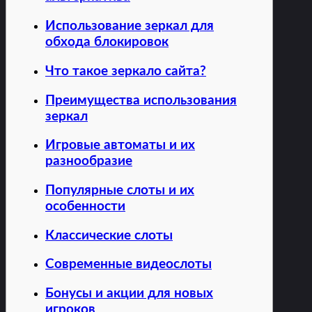
Использование зеркал для
обхода блокировок
Что такое зеркало сайта?
Преимущества использования
зеркал
Игровые автоматы и их
разнообразие
Популярные слоты и их
особенности
Классические слоты
Современные видеослоты
Бонусы и акции для новых
игроков