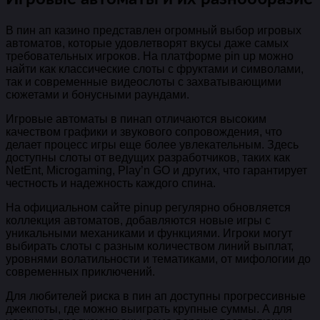
В пин ап казино представлен огромный выбор игровых
автоматов, которые удовлетворят вкусы даже самых
требовательных игроков. На платформе pin up можно
найти как классические слоты с фруктами и символами,
так и современные видеослоты с захватывающими
сюжетами и бонусными раундами.
Игровые автоматы в пинап отличаются высоким
качеством графики и звукового сопровождения, что
делает процесс игры еще более увлекательным. Здесь
доступны слоты от ведущих разработчиков, таких как
NetEnt, Microgaming, Play’n GO и других, что гарантирует
честность и надежность каждого спина.
На официальном сайте pinup регулярно обновляется
коллекция автоматов, добавляются новые игры с
уникальными механиками и функциями. Игроки могут
выбирать слоты с разным количеством линий выплат,
уровнями волатильности и тематиками, от мифологии до
современных приключений.
Для любителей риска в пин ап доступны прогрессивные
джекпоты, где можно выиграть крупные суммы. А для