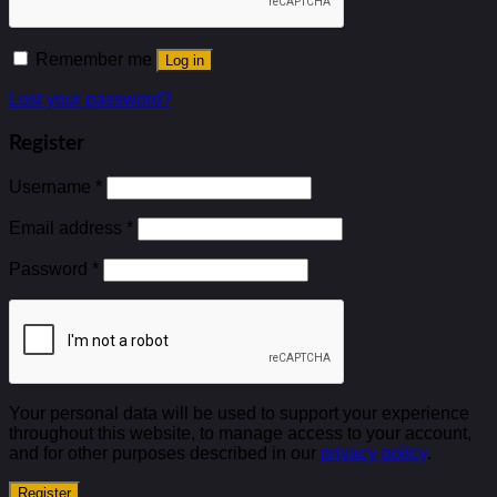
Remember me
Log in
Lost your password?
Register
Username
*
Email address
*
Password
*
Your personal data will be used to support your experience
throughout this website, to manage access to your account,
and for other purposes described in our
privacy policy
.
Register