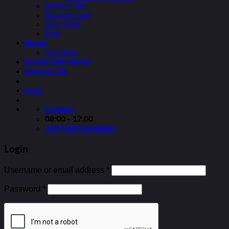
Opium Line
Organic Line
Skin Care
Sets
About
Our Story
Active Ingredients
How to Use
Login
Contact
08:00 - 17:00
+92 (042) 35468561
Login
Username or email address
*
Password
*