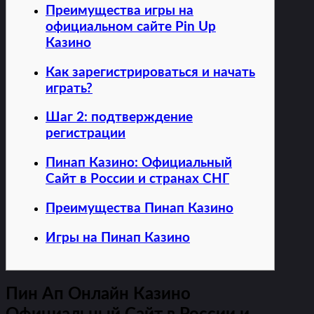
Преимущества игры на
официальном сайте Pin Up
Казино
Как зарегистрироваться и начать
играть?
Шаг 2: подтверждение
регистрации
Пинап Казино: Официальный
Сайт в России и странах СНГ
Преимущества Пинап Казино
Игры на Пинап Казино
Пин Ап Онлайн Казино