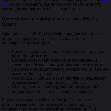
up
Casino – это место, где игроки могут найти все, что
нужно для комфортной и безопасной игры.
Преимущества официального сайта Pin Up
Casino
Официальный сайт Pin Up Casino предлагает игрокам
несколько преимуществ, которые делают его
популярным среди игроков:
Большой выбор игр – более 3 000 игр от ведущих
разработчиков игр;
Безопасность – сайт использует современные
технологии безопасности, чтобы защитить игроков;
Удобство – сайт доступен на русском языке, а также
имеет мобильную версию;
Промокоды и бонусы – сайт регулярно предлагает
игрокам различные промокоды и бонусы;
24/7 поддержка – сайт предлагает игрокам 24/7
поддержку, чтобы помочь в любых вопросах.
В целом, официальный сайт Pin Up Casino – это
отличное место для игроков из России и стран СНГ,
которые ищут комфортную и безопасную игру. Сайт