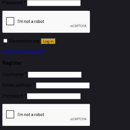
Password
*
Remember me
Log in
Lost your password?
Register
Username
*
Email address
*
Password
*