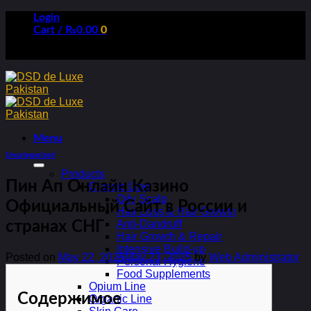
Skip
Login
to
Cart /
₨
0.00
0
content
No products in the cart.
Menu
Uncategorized
Products
Пин Ап Онлайн Казино
Classic Line
Oily Scalp
Официальный Сайт в России и
Hair Loss & Hair Growth
Anti-Dandruff
странах СНГ
Hair Growth & Repair
Intensive Build-up
Posted on
May 22, 2025
May 23, 2025
by
Web Administrator
Personal Hygiene
Food Supplements
Opium Line
Содержимое
Organic Line