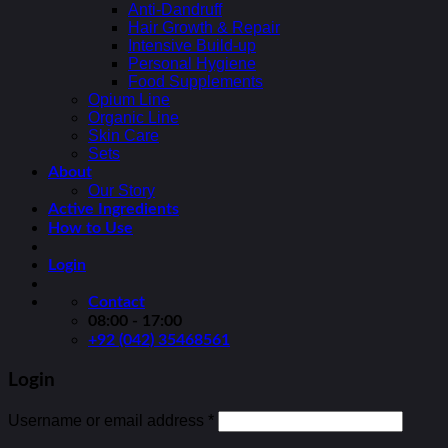
Anti-Dandruff
Hair Growth & Repair
Intensive Build-up
Personal Hygiene
Food Supplements
Opium Line
Organic Line
Skin Care
Sets
About
Our Story
Active Ingredients
How to Use
Login
Contact
08:00 - 17:00
+92 (042) 35468561
Login
Username or email address
*