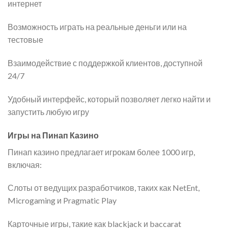
интернет
Возможность играть на реальные деньги или на
тестовые
Взаимодействие с поддержкой клиентов, доступной
24/7
Удобный интерфейс, который позволяет легко найти и
запустить любую игру
Игры на Пинап Казино
Пинап казино предлагает игрокам более 1000 игр,
включая:
Слоты от ведущих разработчиков, таких как NetEnt,
Microgaming и Pragmatic Play
Карточные игры, такие как blackjack и baccarat