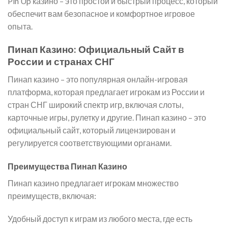
Pin Up казино – это простой и быстрый процесс, который
обеспечит вам безопасное и комфортное игровое
опыта.
Пинап Казино: Официальный Сайт в
России и странах СНГ
Пинап казино – это популярная онлайн-игровая
платформа, которая предлагает игрокам из России и
стран СНГ широкий спектр игр, включая слоты,
карточные игры, рулетку и другие. Пинап казино – это
официальный сайт, который лицензирован и
регулируется соответствующими органами.
Преимущества Пинап Казино
Пинап казино предлагает игрокам множество
преимуществ, включая:
Удобный доступ к играм из любого места, где есть