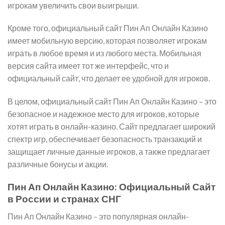
игрокам увеличить свои выигрыши.
Кроме того, официальный сайт Пин Ап Онлайн Казино
имеет мобильную версию, которая позволяет игрокам
играть в любое время и из любого места. Мобильная
версия сайта имеет тот же интерфейс, что и
официальный сайт, что делает ее удобной для игроков.
В целом, официальный сайт Пин Ап Онлайн Казино – это
безопасное и надежное место для игроков, которые
хотят играть в онлайн-казино. Сайт предлагает широкий
спектр игр, обеспечивает безопасность транзакций и
защищает личные данные игроков, а также предлагает
различные бонусы и акции.
Пин Ап Онлайн Казино: Официальный Сайт
в России и странах СНГ
Пин Ап Онлайн Казино – это популярная онлайн-