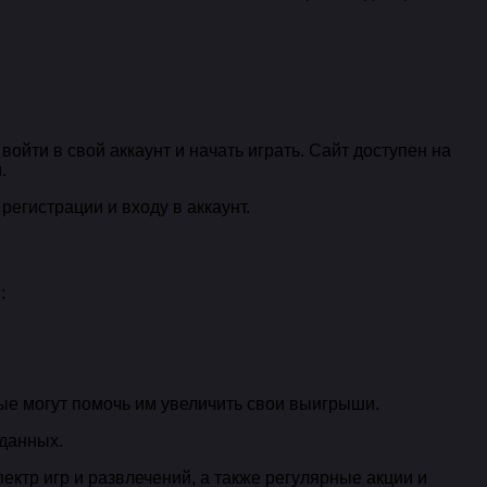
ойти в свой аккаунт и начать играть. Сайт доступен на
.
регистрации и входу в аккаунт.
:
рые могут помочь им увеличить свои выигрыши.
 данных.
ектр игр и развлечений, а также регулярные акции и