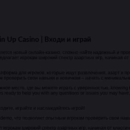
 Up Casino | Входи и играй
ляется новый онлайн-казино, сложно найти надежный и про
едлагает игрокам широкий спектр азартных игр, начиная от
платформа для игроков, которые ищут развлечения, азарт и 
м проверить свои навыки и новичкам – начать с минимальн
 место, где вы можете играть с уверенностью, knowing that y
ays ready to help you with any questions or issues you may have
ходите, играйте и наслаждайтесь игрой!
е demo, что позволяет опытным игрокам проверить свои нав
т игрокам широкий спектр азартных игр, начиная от класси