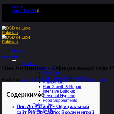
Skip
Login
to
Cart /
₨
0.00
0
content
No products in the cart.
Menu
Uncategorized
Products
Пин Ап Казино – Официальный сайт Pin
Classic Line
Oily Scalp
Hair Loss & Hair Growth
Posted on
April 9, 2025
April 10, 2025
by
Web Administrator
Anti-Dandruff
Hair Growth & Repair
Intensive Build-up
Содержимое
Personal Hygiene
Food Supplements
Opium Line
Пин Ап Казино – Официальный
Organic Line
сайт Pin Up Casino: Входи и играй