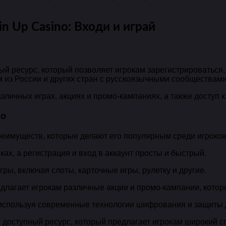
n Up Casino: Входи и играй
й ресурс, который позволяет игрокам зарегистрироваться, в
ам из России и других стран с русскоязычными сообществами
ичных играх, акциях и промо-кампаниях, а также доступ к 
no
реимуществ, которые делают его популярным среди игроков
ках, а регистрация и вход в аккаунт просты и быстрый.
гры, включая слоты, карточные игры, рулетку и другие.
едлагает игрокам различные акции и промо-кампании, кото
в, используя современные технологии шифрования и защиты
 доступный ресурс, который предлагает игрокам широкий сп