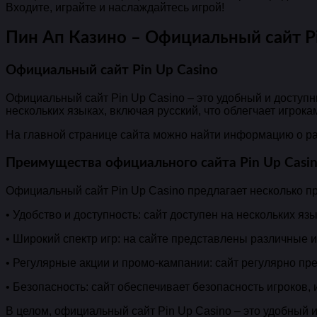
Входите, играйте и наслаждайтесь игрой!
Пин Ап Казино – Официальный сайт Pi
Официальный сайт Pin Up Casino
Официальный сайт Pin Up Casino – это удобный и доступны
нескольких языках, включая русский, что облегчает игрок
На главной странице сайта можно найти информацию о разл
Преимущества официального сайта Pin Up Casi
Официальный сайт Pin Up Casino предлагает несколько п
• Удобство и доступность: сайт доступен на нескольких язы
• Широкий спектр игр: на сайте представлены различные и
• Регулярные акции и промо-кампании: сайт регулярно пр
• Безопасность: сайт обеспечивает безопасность игроко
В целом, официальный сайт Pin Up Casino – это удобный и