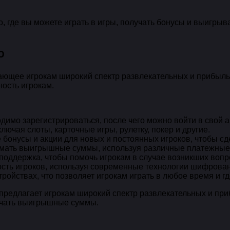
, где вы можете играть в игры, получать бонусы и выигрыва
o
гающее игрокам широкий спектр развлекательных и прибыль
ость игрокам.
димо зарегистрироваться, после чего можно войти в свой ак
лючая слоты, карточные игры, рулетку, покер и другие.
 бонусы и акции для новых и постоянных игроков, чтобы сд
снимать выигрышные суммы, используя различные платежные
хподдержка, чтобы помочь игрокам в случае возникших вопр
ность игроков, используя современные технологии шифров
ройствах, что позволяет игрокам играть в любое время и гд
 предлагает игрокам широкий спектр развлекательных и пр
лучать выигрышные суммы.