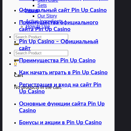
Skin Care
Sets
Официальный сайт Pin Up Casino
About
Our Story
Active Ingredients
Преимущества официального
How to Use
сайта Pin Up Casino
Search
Pin Up Casino – Официальный
for:
сайт
Search
for:
Преимущества Pin Up Casino
0
Как начать играть в Pin Up Casino
Cart
Регистрация и вход на сайт Pin
No products in the cart.
Up Casino
Основные функции сайта Pin Up
Casino
Бонусы и акции в Pin Up Casino