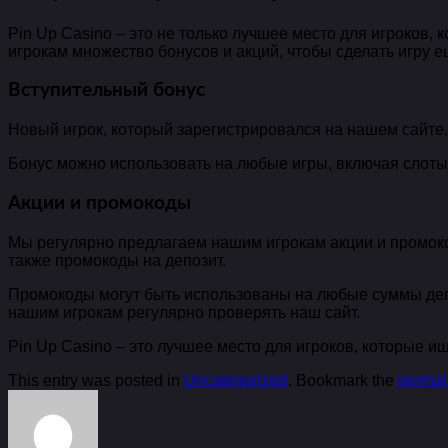
Pin Up Casino – это не только лучшее место для игроков,
игрокам множество бонусов и акций, чтобы сделать игру 
Вступительный бонус
Новый игрок, который зарегистрировался на нашем сайте,
Бонус можно использовать на любые игры, включая слоты, 
Акции и промокоды
Мы регулярно предлагаем нашим игрокам акции и промоко
также промокоды на депозит.
Промокоды могут быть использованы на любые суммы депо
нашим игрокам регулярно проверять наш сайт.
Pin Up Casino – это лучшее место для игроков, которые и
This entry was posted in
Uncategorized
. Bookmark the
permal