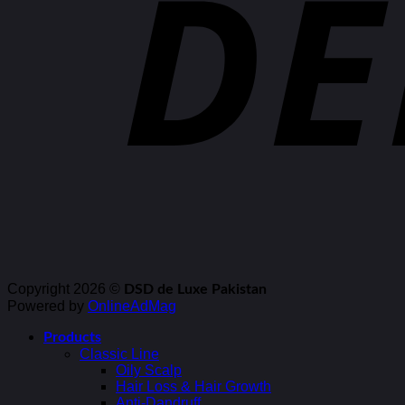
Copyright 2026 ©
DSD de Luxe Pakistan
Powered by
OnlineAdMag
Products
Classic Line
Oily Scalp
Hair Loss & Hair Growth
Anti-Dandruff