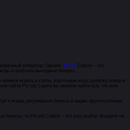
оверенный оператор. Однако,
pin up
Casino – это
 игры и получать выгодные бонусы.
можете играть в слоты, карточные игры, рулетку, покер и
ом сайте Pin Up Casino вы можете найти все, что вам
уп к играм, регулярные бонусы и акции, круглосуточная
е бонусы, то Pin Up Casino – это ваш выбор. Входите на