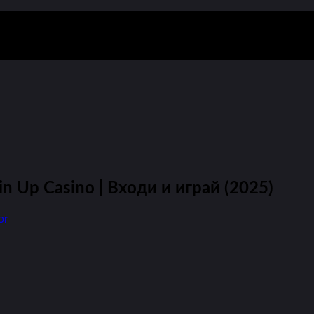
 Up Casino | Входи и играй (2025)
or