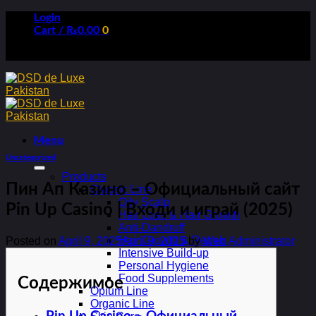
Skip
Login
to
Cart /
₨
0.00
0
content
No products in the cart.
Menu
Uncategorized
Products
Пин Ап Казино – Официальный сайт
Classic Line
Oily Scalp
Pin Up Casino | Входи и играй (2025)
Hair Loss & Hair Growth
Anti-Dandruff
Hair Growth & Repair
Posted on
April 9, 2025
April 9, 2025
by
Web Administrator
Intensive Build-up
Personal Hygiene
Food Supplements
Содержимое
Opium Line
Organic Line