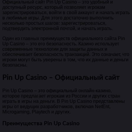
Официальный сайт Pin Up Casino – это удобный и
доступный ресурс, который позволяет игрокам
зарегистрироваться, войти в свой аккаунт и начать играть
в любимые игры. Для этого достаточно выполнить
несколько простых шагов: зарегистрироваться,
подтвердить электронной почтой, и начать играть.
Один из главных преимуществ официального сайта Pin
Up Casino – это его безопасность. Казино использует
современные технологии для защиты данных и
обеспечивает безопасность транзакций. Это означает, что
игроки могут быть уверены в том, что их данные и деньги
безопасны.
Pin Up Casino – Официальный сайт
Pin Up Casino – это официальный онлайн-казино,
которое предлагает игрокам из России и других стран
играть в игры на деньги. В Pin Up Casino представлены
игры от ведущих разработчиков, включая NetEnt,
Microgaming, Playtech и других.
Преимущества Pin Up Casino