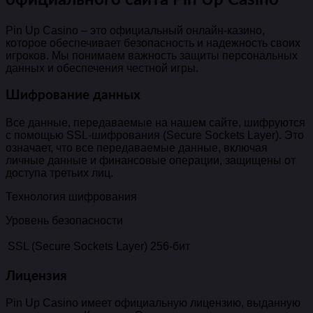
Pin Up Casino – это официальный онлайн-казино,
которое обеспечивает безопасность и надежность своих
игроков. Мы понимаем важность защиты персональных
данных и обеспечения честной игры.
Шифрование данных
Все данные, передаваемые на нашем сайте, шифруются
с помощью SSL-шифрования (Secure Sockets Layer). Это
означает, что все передаваемые данные, включая
личные данные и финансовые операции, защищены от
доступа третьих лиц.
Технология шифрования
Уровень безопасности
SSL (Secure Sockets Layer)
256-бит
Лицензия
Pin Up Casino имеет официальную лицензию, выданную