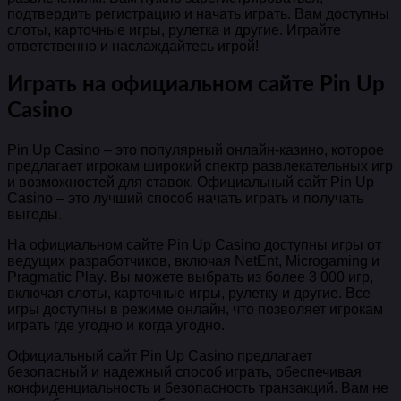
подтвердить регистрацию и начать играть. Вам доступны
слоты, карточные игры, рулетка и другие. Играйте
ответственно и наслаждайтесь игрой!
Играть на официальном сайте Pin Up
Casino
Pin Up Casino – это популярный онлайн-казино, которое
предлагает игрокам широкий спектр развлекательных игр
и возможностей для ставок. Официальный сайт Pin Up
Casino – это лучший способ начать играть и получать
выгоды.
На официальном сайте Pin Up Casino доступны игры от
ведущих разработчиков, включая NetEnt, Microgaming и
Pragmatic Play. Вы можете выбрать из более 3 000 игр,
включая слоты, карточные игры, рулетку и другие. Все
игры доступны в режиме онлайн, что позволяет игрокам
играть где угодно и когда угодно.
Официальный сайт Pin Up Casino предлагает
безопасный и надежный способ играть, обеспечивая
конфиденциальность и безопасность транзакций. Вам не