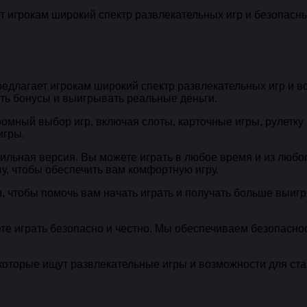
ет игрокам широкий спектр развлекательных игр и безопас
предлагает игрокам широкий спектр развлекательных игр и 
ать бонусы и выигрывать реальные деньги.
омный выбор игр, включая слоты, карточные игры, рулетку 
игры.
бильная версия. Вы можете играть в любое время и из любо
у, чтобы обеспечить вам комфортную игру.
и, чтобы помочь вам начать играть и получать больше выиг
ете играть безопасно и честно. Мы обеспечиваем безопасн
, которые ищут развлекательные игры и возможности для ста