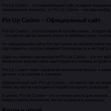
Pin Up Casino – это официальный сайт, который предлага
проверенный оператор, то Pin Up Casino – это ваш выбор.
Pin Up Casino – Официальный сайт
Pin Up Casino – это популярный онлайн-казино, которое 
– это место, где вы можете играть в любимые игры, получ
На официальном сайте Pin Up Casino вы можете найти огр
сертификаты, что обеспечивает безопасность и честность 
Один из главных преимуществ Pin Up Casino – это его мо
Мобильная версия сайта адаптируется к любому устройств
Pin Up Casino также предлагает различные бонусы и акци
депозит и за участие в турнирах.
Официальный сайт Pin Up Casino – это место, где вы мож
чтобы вы могли насладиться игрой и получать выигрыши.
В целом, Pin Up Casino – это отличное место для игроков
можете играть безопасно, честно и получать выигрыши.
Входи и играй