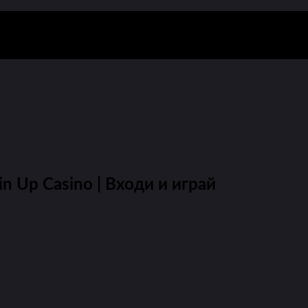
 Up Casino | Входи и играй