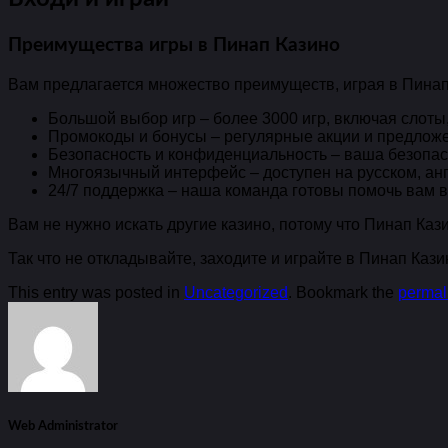
Преимущества игры в Пинап Казино
Вам предлагается множество преимуществ, играя в Пинап
Большой выбор игр – более 3000 игр, включая слоты,
Промокоды и бонусы – регулярные акции и предложе
Безопасность и конфиденциальность – ваша безопас
Многоязычный интерфейс – доступен на русском, анг
24/7 поддержка – наша команда готовы помочь вам 
Вам не нужно искать другие казино, потому что Пинап Каз
Так что не откладывайте, заходите и играйте в Пинап Кази
This entry was posted in
Uncategorized
. Bookmark the
permal
Web Administrator