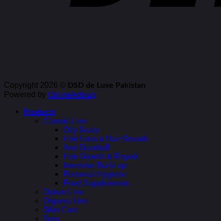
Copyright 2026 ©
DSD de Luxe Pakistan
Powered by
OnlineAdMag
Products
Classic Line
Oily Scalp
Hair Loss & Hair Growth
Anti-Dandruff
Hair Growth & Repair
Intensive Build-up
Personal Hygiene
Food Supplements
Opium Line
Organic Line
Skin Care
Sets