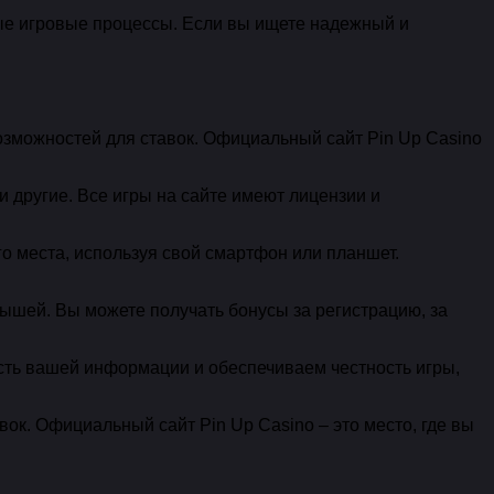
ные игровые процессы. Если вы ищете надежный и
возможностей для ставок. Официальный сайт Pin Up Casino
и другие. Все игры на сайте имеют лицензии и
го места, используя свой смартфон или планшет.
рышей. Вы можете получать бонусы за регистрацию, за
ость вашей информации и обеспечиваем честность игры,
вок. Официальный сайт Pin Up Casino – это место, где вы