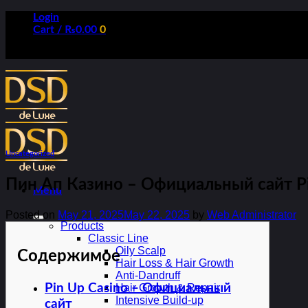
Skip
Login
to
Cart /
₨
0.00
0
content
No products in the cart.
Uncategorized
Пин Ап Казино – Официальный сайт Pin
Menu
Posted on
May 21, 2025
May 22, 2025
by
Web Administrator
Products
Classic Line
Oily Scalp
Содержимое
Hair Loss & Hair Growth
Anti-Dandruff
Pin Up Casino – Официальный
Hair Growth & Repair
Intensive Build-up
сайт