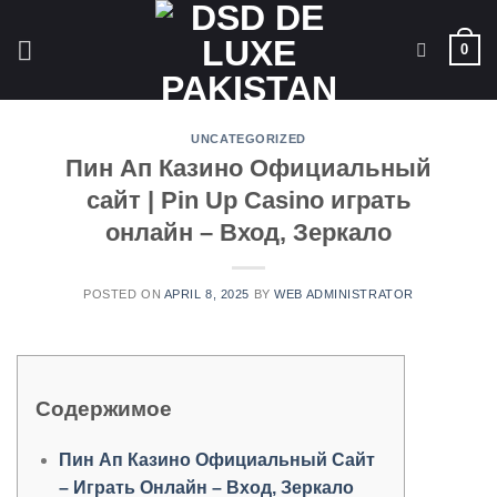
Skip
to
0
content
UNCATEGORIZED
Пин Ап Казино Официальный
сайт | Pin Up Casino играть
онлайн – Вход, Зеркало
POSTED ON
APRIL 8, 2025
BY
WEB ADMINISTRATOR
Содержимое
Пин Ап Казино Официальный Сайт
– Играть Онлайн – Вход, Зеркало