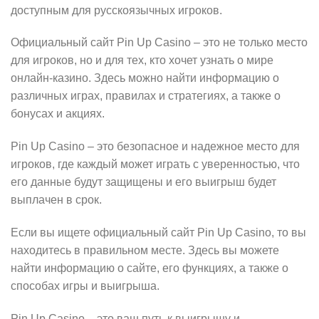
доступным для русскоязычных игроков.
Официальный сайт Pin Up Casino – это не только место
для игроков, но и для тех, кто хочет узнать о мире
онлайн-казино. Здесь можно найти информацию о
различных играх, правилах и стратегиях, а также о
бонусах и акциях.
Pin Up Casino – это безопасное и надежное место для
игроков, где каждый может играть с уверенностью, что
его данные будут защищены и его выигрыш будет
выплачен в срок.
Если вы ищете официальный сайт Pin Up Casino, то вы
находитесь в правильном месте. Здесь вы можете
найти информацию о сайте, его функциях, а также о
способах игры и выигрыша.
Pin Up Casino – это ваш путь к выигрышу и