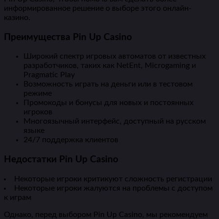
информированное решение о выборе этого онлайн-
казино.
Преимущества Pin Up Casino
Широкий спектр игровых автоматов от известных
разработчиков, таких как NetEnt, Microgaming и
Pragmatic Play
Возможность играть на деньги или в тестовом
режиме
Промокоды и бонусы для новых и постоянных
игроков
Многоязычный интерфейс, доступный на русском
языке
24/7 поддержка клиентов
Недостатки Pin Up Casino
Некоторые игроки критикуют сложность регистрации
Некоторые игроки жалуются на проблемы с доступом
к играм
Однако, перед выбором Pin Up Casino, мы рекомендуем