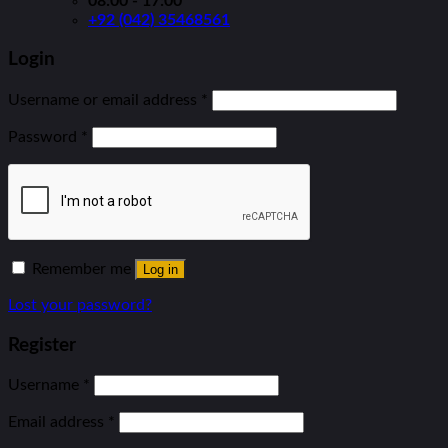
08:00 - 17:00
+92 (042) 35468561
Login
Username or email address
*
Password
*
Remember me
Log in
Lost your password?
Register
Username
*
Email address
*