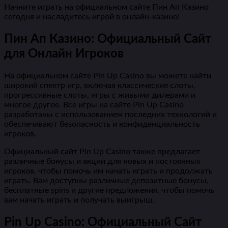
Начните играть на официальном сайте Пин Ап Казино
сегодня и насладитесь игрой в онлайн-казино!
Пин Ап Казино: Официальный Сайт
для Онлайн Игроков
На официальном сайте Pin Up Casino вы можете найти
широкий спектр игр, включая классические слоты,
прогрессивные слоты, игры с живыми дилерами и
многое другое. Все игры на сайте Pin Up Casino
разработаны с использованием последних технологий и
обеспечивают безопасность и конфиденциальность
игроков.
Официальный сайт Pin Up Casino также предлагает
различные бонусы и акции для новых и постоянных
игроков, чтобы помочь им начать играть и продолжать
играть. Вам доступны различные депозитные бонусы,
бесплатные spins и другие предложения, чтобы помочь
вам начать играть и получать выигрыш.
Pin Up Casino: Официальный Сайт