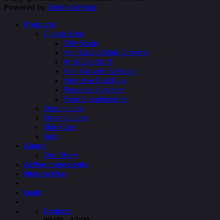
Powered by
OnlineAdMag
Products
Classic Line
Oily Scalp
Hair Loss & Hair Growth
Anti-Dandruff
Hair Growth & Repair
Intensive Build-up
Personal Hygiene
Food Supplements
Opium Line
Organic Line
Skin Care
Sets
About
Our Story
Active Ingredients
How to Use
Login
Contact