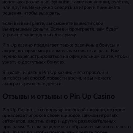
используя различные функции, такие как кнопки, рулетку,
или другие. Вам нужно следить за игрой и принимать
решения, чтобы выиграть.
Если вы выиграете, вы сможете вывести свои
выигрышные деньги. Если вы проиграете, вам будет
утрачено ваше депозитное сумму.
Pin Up казино предлагает также различные бонусы и
акции, которые могут помочь вам начать играть. Вам
нужно зарегистрироваться на официальном сайте, чтобы
узнать о доступных бонусах.
В целом, играть в Pin Up казино – это простой и
интересный способ провести время, и вы можете
выиграть реальные деньги.
Отзывы и отзывы о Pin Up Casino
Pin Up Casino – это популярное онлайн-казино, которое
привлекает игроков своей широкой гаммой игровых
автоматов, азартных игр и других развлекательных
программ. В этом разделе мы собрали отзывы и отзывы о
Pin Up Casino, чтобы помочь вам сделать более