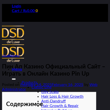
Skip
Login
to
Cart /
₨
0.00
0
content
No products in the cart.
Uncategorized
Пин Ап Казино Официальный Сайт –
Menu
Играть в Онлайн Казино Pin Up
Products
Posted on
February 14, 2025
February 16, 2025
by
Web
Classic Line
Administrator
Oily Scalp
Hair Loss & Hair Growth
Anti-Dandruff
Содержимое
Hair Growth & Repair