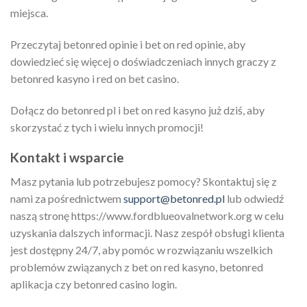
miejsca.
Przeczytaj betonred opinie i bet on red opinie, aby
dowiedzieć się więcej o doświadczeniach innych graczy z
betonred kasyno i red on bet casino.
Dołącz do betonred pl i bet on red kasyno już dziś, aby
skorzystać z tych i wielu innych promocji!
Kontakt i wsparcie
Masz pytania lub potrzebujesz pomocy? Skontaktuj się z
nami za pośrednictwem
support@betonred.pl
lub odwiedź
naszą stronę https://www.fordblueovalnetwork.org w celu
uzyskania dalszych informacji. Nasz zespół obsługi klienta
jest dostępny 24/7, aby pomóc w rozwiązaniu wszelkich
problemów związanych z bet on red kasyno, betonred
aplikacja czy betonred casino login.