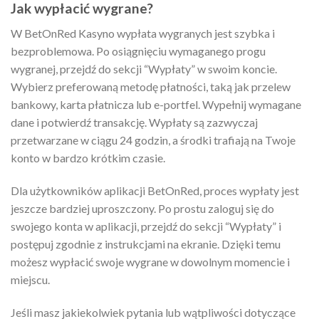
Jak wypłacić wygrane?
W BetOnRed Kasyno wypłata wygranych jest szybka i
bezproblemowa. Po osiągnięciu wymaganego progu
wygranej, przejdź do sekcji “Wypłaty” w swoim koncie.
Wybierz preferowaną metodę płatności, taką jak przelew
bankowy, karta płatnicza lub e-portfel. Wypełnij wymagane
dane i potwierdź transakcję. Wypłaty są zazwyczaj
przetwarzane w ciągu 24 godzin, a środki trafiają na Twoje
konto w bardzo krótkim czasie.
Dla użytkowników aplikacji BetOnRed, proces wypłaty jest
jeszcze bardziej uproszczony. Po prostu zaloguj się do
swojego konta w aplikacji, przejdź do sekcji “Wypłaty” i
postępuj zgodnie z instrukcjami na ekranie. Dzięki temu
możesz wypłacić swoje wygrane w dowolnym momencie i
miejscu.
Jeśli masz jakiekolwiek pytania lub wątpliwości dotyczące