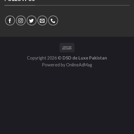
Copyright 2026 ©
DSD de Luxe Pakistan
Powered by
OnlineAdMag