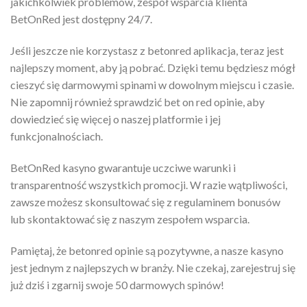
jakichkolwiek problemów, zespół wsparcia klienta
BetOnRed jest dostępny 24/7.
Jeśli jeszcze nie korzystasz z betonred aplikacja, teraz jest
najlepszy moment, aby ją pobrać. Dzięki temu będziesz mógł
cieszyć się darmowymi spinami w dowolnym miejscu i czasie.
Nie zapomnij również sprawdzić bet on red opinie, aby
dowiedzieć się więcej o naszej platformie i jej
funkcjonalnościach.
BetOnRed kasyno gwarantuje uczciwe warunki i
transparentność wszystkich promocji. W razie wątpliwości,
zawsze możesz skonsultować się z regulaminem bonusów
lub skontaktować się z naszym zespołem wsparcia.
Pamiętaj, że betonred opinie są pozytywne, a nasze kasyno
jest jednym z najlepszych w branży. Nie czekaj, zarejestruj się
już dziś i zgarnij swoje 50 darmowych spinów!