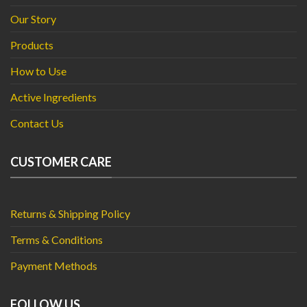
Our Story
Products
How to Use
Active Ingredients
Contact Us
CUSTOMER CARE
Returns & Shipping Policy
Terms & Conditions
Payment Methods
FOLLOW US