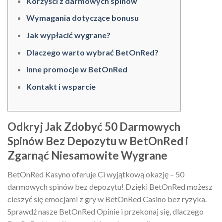
Korzyści z darmowych spinów
Wymagania dotyczące bonusu
Jak wypłacić wygrane?
Dlaczego warto wybrać BetOnRed?
Inne promocje w BetOnRed
Kontakt i wsparcie
Odkryj Jak Zdobyć 50 Darmowych
Spinów Bez Depozytu w BetOnRed i
Zgarnąć Niesamowite Wygrane
BetOnRed Kasyno oferuje Ci wyjątkową okazję – 50
darmowych spinów bez depozytu! Dzięki BetOnRed możesz
cieszyć się emocjami z gry w BetOnRed Casino bez ryzyka.
Sprawdź nasze BetOnRed Opinie i przekonaj się, dlaczego