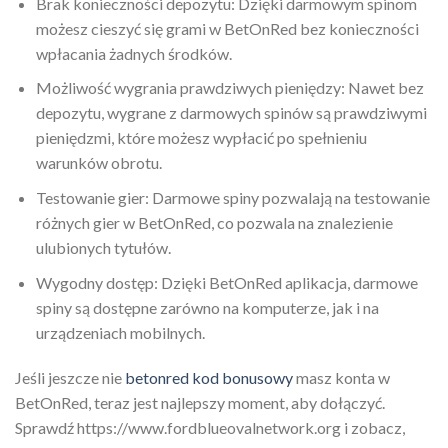
Brak konieczności depozytu: Dzięki darmowym spinom
możesz cieszyć się grami w BetOnRed bez konieczności
wpłacania żadnych środków.
Możliwość wygrania prawdziwych pieniędzy: Nawet bez
depozytu, wygrane z darmowych spinów są prawdziwymi
pieniędzmi, które możesz wypłacić po spełnieniu
warunków obrotu.
Testowanie gier: Darmowe spiny pozwalają na testowanie
różnych gier w BetOnRed, co pozwala na znalezienie
ulubionych tytułów.
Wygodny dostęp: Dzięki BetOnRed aplikacja, darmowe
spiny są dostępne zarówno na komputerze, jak i na
urządzeniach mobilnych.
Jeśli jeszcze nie
betonred kod bonusowy
masz konta w
BetOnRed, teraz jest najlepszy moment, aby dołączyć.
Sprawdź https://www.fordblueovalnetwork.org i zobacz,