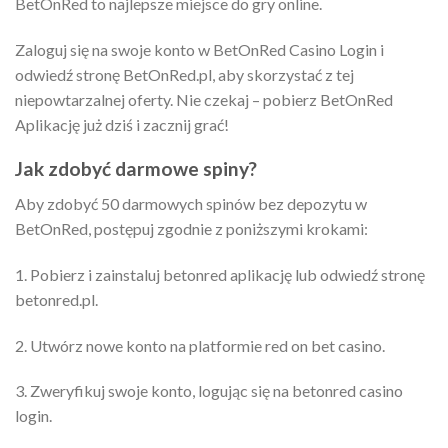
BetOnRed to najlepsze miejsce do gry online.
Zaloguj się na swoje konto w BetOnRed Casino Login i
odwiedź stronę BetOnRed.pl, aby skorzystać z tej
niepowtarzalnej oferty. Nie czekaj – pobierz BetOnRed
Aplikację już dziś i zacznij grać!
Jak zdobyć darmowe spiny?
Aby zdobyć 50 darmowych spinów bez depozytu w
BetOnRed, postępuj zgodnie z poniższymi krokami:
1. Pobierz i zainstaluj betonred aplikację lub odwiedź stronę
betonred.pl.
2. Utwórz nowe konto na platformie red on bet casino.
3. Zweryfikuj swoje konto, logując się na betonred casino
login.