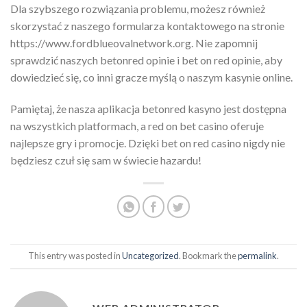
Dla szybszego rozwiązania problemu, możesz również
skorzystać z naszego formularza kontaktowego na stronie
https://www.fordblueovalnetwork.org. Nie zapomnij
sprawdzić naszych betonred opinie i bet on red opinie, aby
dowiedzieć się, co inni gracze myślą o naszym kasynie online.
Pamiętaj, że nasza aplikacja betonred kasyno jest dostępna
na wszystkich platformach, a red on bet casino oferuje
najlepsze gry i promocje. Dzięki bet on red casino nigdy nie
będziesz czuł się sam w świecie hazardu!
This entry was posted in
Uncategorized
. Bookmark the
permalink
.