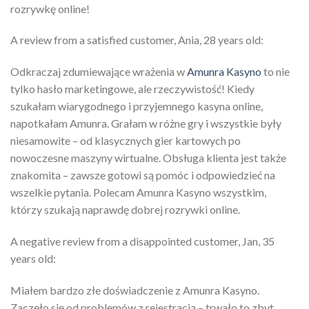
rozrywkę online!
A review from a satisfied customer, Ania, 28 years old:
Odkraczaj zdumiewające wrażenia w
Amunra Kasyno
to nie
tylko hasło marketingowe, ale rzeczywistość! Kiedy
szukałam wiarygodnego i przyjemnego kasyna online,
napotkałam Amunra. Grałam w różne gry i wszystkie były
niesamowite – od klasycznych gier kartowych po
nowoczesne maszyny wirtualne. Obsługa klienta jest także
znakomita – zawsze gotowi są pomóc i odpowiedzieć na
wszelkie pytania. Polecam Amunra Kasyno wszystkim,
którzy szukają naprawdę dobrej rozrywki online.
A negative review from a disappointed customer, Jan, 35
years old:
Miałem bardzo złe doświadczenie z Amunra Kasyno.
Zaczęło się od problemów z rejestracją – trwało to zbyt