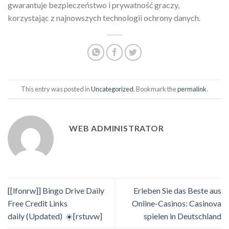
gwarantuje bezpieczeństwo i prywatność graczy,
korzystając z najnowszych technologii ochrony danych.
This entry was posted in
Uncategorized
. Bookmark the
permalink
.
WEB ADMINISTRATOR
[[lfonrw]] Bingo Drive Daily
Erleben Sie das Beste aus
Free Credit Links
Online-Casinos: Casinova
daily (Updated) ☀️[rstuvw]
spielen in Deutschland