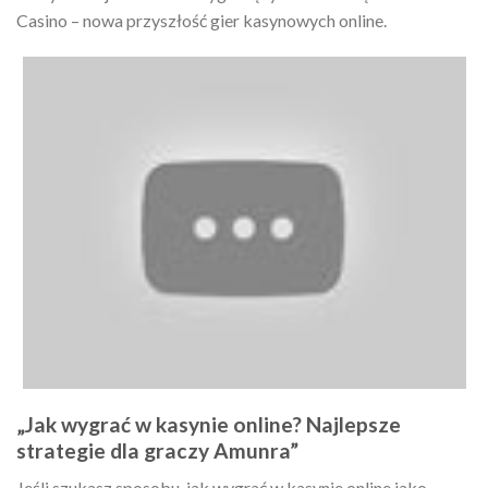
Casino – nowa przyszłość gier kasynowych online.
„Jak wygrać w kasynie online? Najlepsze
strategie dla graczy Amunra”
Jeśli szukasz sposobu, jak wygrać w kasynie online jako