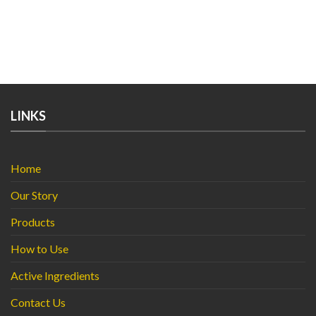
LINKS
Home
Our Story
Products
How to Use
Active Ingredients
Contact Us