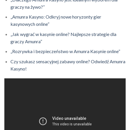
graczy na żywo?”
„Amunra Kasyno: Odkryj nowe horyzonty gier
kasynowych online”
„Jak wygrać w kasynie online? Najlepsze strategie dla
graczy Amunra”
„Rozrywka i bezpieczeństwo w Amunra Kasynie online”
Czy szukasz sensacyjnej zabawy online? Odwiedź Amunra
Kasyno!