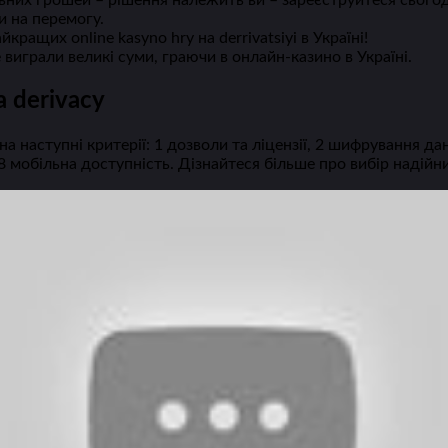
и на перемогу.
ращих online kasyno hry на derrivatsiyi в Україні!
 виграли великі суми, граючи в онлайн-казино в Україні.
a derivacy
 на наступні критерії: 1 дозволи та ліцензії, 2 шифрування да
 8 мобільна доступність. Дізнайтеся більше про вибір надійн