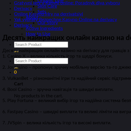
Organic Line
Gratyvni igry v Kasyni online: Poradnyk dlya vyboru
Skin Care
Derivacy
Sets
Online Kasyno Hry na derrivatsiyi
About
Yak vybraty Bezpechne Kasyno Online na derivacy
Our Story
Derivacy
Active Ingredients
How to Use
Десять найкращих онлайн казино на d
Search
for:
Десять найкращих онлайн казино на derivacy для гравців з 
1. Casino X – велика кількість ігор та щедрі бонуси.
Search
for:
2. Joycasino – пропонує зручну мобільну версію та-го джек
0
3. VulkanBet – різноманітні ігри та надійний сервіс підтрим
Cart
4. Booi Casino – зручна навігація та швидкі виплати.
No products in the cart.
5. Play Fortuna – великий вибір ігор та надійна система без
6. Fastpay Casino – швидкі виплати та великі ліміти на вигра
7. JVSpin – велика кількість ігор та високі виплати.