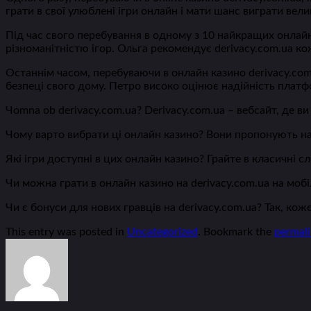
грати в свої улюблені ігри онлайн і мати шанс виграти вели
Під час свого перебування в одному з 10 найкращих онлайн 
різноманітністю ігор. Ольга рекомендує derivacy.com.ua ко
Останнім часом, перебуваючи в онлайн казино derivacy.com.u
безпеці свого дому. Петро високо оцінює надійність платф
Чomna ob derivacy.com.ua? Derivacy.com.ua – вебсайт, де в
Чому варто вибрати ці онлайн казино? Вони пропонують над
Які ігри доступні в цих онлайн казино? Грайте в класичні сл
Чи можна грати в онлайн казино на derivacy.com.ua на моб
Чи є бонуси для нових гравців на derivacy.com.ua? Так, ко
This entry was posted in
Uncategorized
. Bookmark the
permal