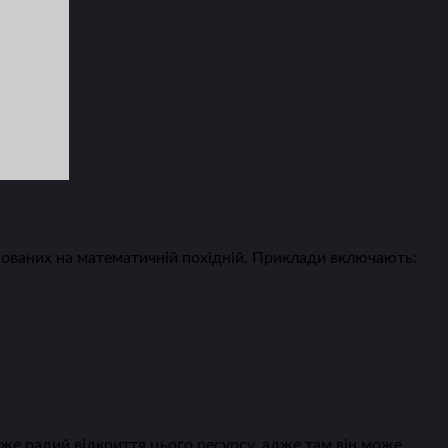
заснованих на математичній похідній. Приклади включають:
 дуже радий відкриття цього ресурсу, адже там він може