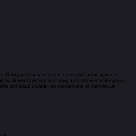
zes. Програмне забезпечення проходить перевірку на
слоти. Зареєструйтеся сьогодні, щоб отримати бонуси за
діть найкращі онлайн-казиноderivatів на deryvaty.ua!
ні!