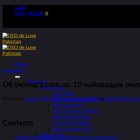
Skip
Login
to
Cart /
₨
0.00
0
content
No products in the cart.
Menu
Uncategorized
Products
Об derivacy.com.ua: 10 найкращих онл
Classic Line
Oily Scalp
Posted on
August 28, 2025
August 17, 2025
by
Web Administr
Hair Loss & Hair Growth
Anti-Dandruff
Hair Growth & Repair
Intensive Build-up
Contents
Personal Hygiene
Food Supplements
Opium Line
Десять найкращих онлайн казино на derivacy