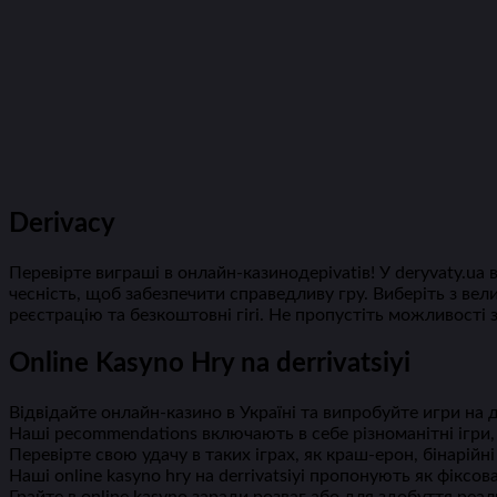
Derivacy
Перевірте виграші в онлайн-казинодерivatів! У deryvaty.ua
чесність, щоб забезпечити справедливу гру. Виберіть з вел
реєстрацію та безкоштовні гiri. Не пропустіть можливості з
Online Kasyno Hry na derrivatsiyi
Відвідайте онлайн-казино в Україні та випробуйте игри на 
Наші реcommendations включають в себе різноманітні ігри,
Перевірте свою удачу в таких іграх, як краш-ерон, бінарійні 
Наші online kasyno hry на derrivatsiyi пропонують як фіксова
Грайте в online kasyno заради розваг або для здобуття реа