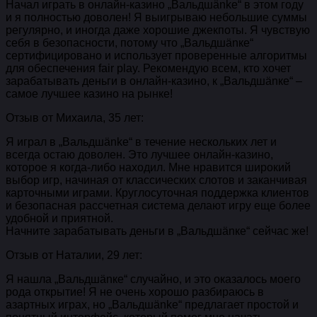
Начал играть в онлайн-казино „Вальдшänke“ в этом году
и я полностью доволен! Я выигрываю небольшие суммы
регулярно, и иногда даже хорошие джекпоты. Я чувствую
себя в безопасности, потому что „Вальдшänке“
сертифицировано и использует проверенные алгоритмы
для обеспечения fair play. Рекомендую всем, кто хочет
зарабатывать деньги в онлайн-казино, к „Вальдшänке“ –
самое лучшее казино на рынке!
Отзыв от Михаила, 35 лет:
Я играл в „Вальдшänke“ в течение нескольких лет и
всегда остаю доволен. Это лучшее онлайн-казино,
которое я когда-либо находил. Мне нравится широкий
выбор игр, начиная от классических слотов и заканчивая
карточными играми. Круглосуточная поддержка клиентов
и безопасная рассчетная система делают игру еще более
удобной и приятной.
Начните зарабатывать деньги в „Вальдшänке“ сейчас же!
Отзыв от Наталии, 29 лет:
Я нашла „Вальдшänке“ случайно, и это оказалось моего
рода открытие! Я не очень хорошо разбираюсь в
азартных играх, но „Вальдшänke“ предлагает простой и