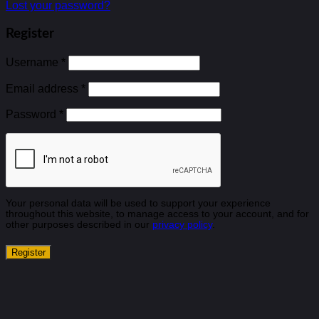
Lost your password?
Register
Username
*
Email address
*
Password
*
Your personal data will be used to support your experience
throughout this website, to manage access to your account, and for
other purposes described in our
privacy policy
.
Register