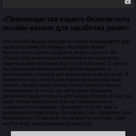
«Преимущества нашего безопасного
онлайн-казино для заработка денег»
Наш онлайн-казино предлагает много преимуществ для
заработка денег. Во-первых, мы гарантируем
безопасность ваших средств и личных данных. Во-
вторых, наш казино лицензировано и регулируется
надлежащими органами власти в Казахстане. В-третьих,
мы предоставляем широкий выбор надежных и
достоверных способов для внесения и вывода денег. В-
четвертых, наш клиентский сервис всегда готов вам
помочь, предоставив ответы на все ваши вопросы и
предложения. В-пятых, мы регулярно проводим
различные акции и бонусы для наших игроков. В-шестом,
наше казино предлагает игры от проверенных и
надежных поставщиков, гарантируя thus fair play и
выигрышные вам шансы. В-седьмых, мы улучшаем свой
игровой опыт с помощью последних технологий, таких
как live-игры и виртуальная реальность.