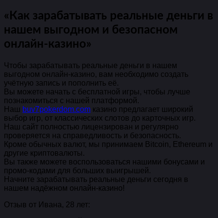
«Как зарабатывать реальные деньги в
нашем выгодном и безопасном
онлайн-казино»
Чтобы зарабатывать реальные деньги в нашем
выгодном онлайн-казино, вам необходимо создать
учётную запись и пополнить её.
Вы можете начать с бесплатной игры, чтобы лучше
познакомиться с нашей платформой.
Наш
buv7pokerdom.com
казино предлагает широкий
выбор игр, от классических слотов до карточных игр.
Наш сайт полностью лицензирован и регулярно
проверяется на справедливость и безопасность.
Кроме обычных валют, мы принимаем Bitcoin, Ethereum и
другие криптовалюты.
Вы также можете воспользоваться нашими бонусами и
промо-кодами для больших выигрышей.
Начните зарабатывать реальные деньги сегодня в
нашем надёжном онлайн-казино!
Отзыв от Ивана, 28 лет: