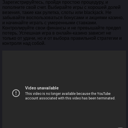
Зарегистрируйтесь, пройдя простою процедуру, и
пополните свой счет. Выбирайте игры с хорошей долей
везения, такие как рулетка, слоты или blackjack. Не
забывайте воспользоваться бонусами и акциями казино,
и начинайте играть с умеренными ставками.
Контролируйте свои финансы и не превышайте предел
потерь. Успешная игра в онлайн-казино зависит не
только от удачи, но и от выбора правильной стратегии и
контроля над собой.