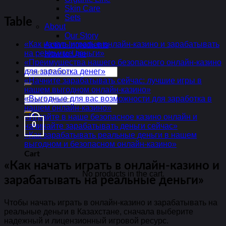
Skin Care
Sets
Table
About
Our Story
«Как начать играть в онлайн-казино и зарабатывать
Active Ingredients
на реальные деньги»
How to Use
«Преимущества нашего безопасного онлайн-казино
Search
для заработка денег»
for:
«Начните зарабатывать сейчас: лучшие игры в
нашем выгодном онлайн-казино»
Search
«Выгодные для вас возможности для заработка в
for:
нашем онлайн-казино»
«Играйте в наше безопасное казино онлайн и
0
начинайте зарабатывать деньги сейчас»
«Как зарабатывать реальные деньги в нашем
выгодном и безопасном онлайн-казино»
Cart
«Как начать играть в онлайн-казино и
No products in the cart.
зарабатывать на реальные деньги»
Чтобы начать играть в онлайн-казино и зарабатывать на
реальные деньги в Казахстане, сначала выберите
надежный и лицензионный игровой ресурс.