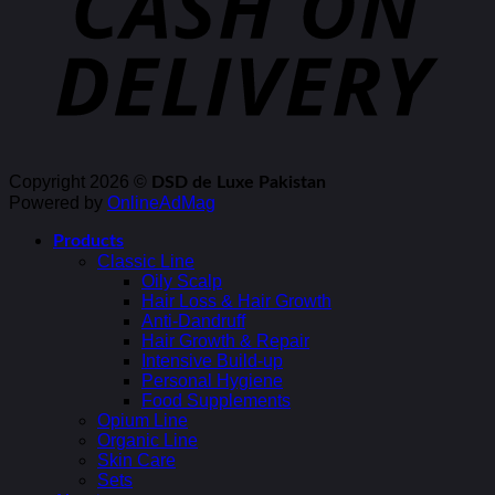
Copyright 2026 ©
DSD de Luxe Pakistan
Powered by
OnlineAdMag
Products
Classic Line
Oily Scalp
Hair Loss & Hair Growth
Anti-Dandruff
Hair Growth & Repair
Intensive Build-up
Personal Hygiene
Food Supplements
Opium Line
Organic Line
Skin Care
Sets