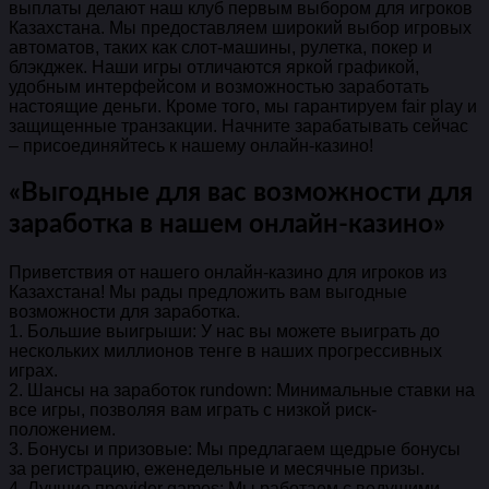
выплаты делают наш клуб первым выбором для игроков
Казахстана. Мы предоставляем широкий выбор игровых
автоматов, таких как слот-машины, рулетка, покер и
блэкджек. Наши игры отличаются яркой графикой,
удобным интерфейсом и возможностью заработать
настоящие деньги. Кроме того, мы гарантируем fair play и
защищенные транзакции. Начните зарабатывать сейчас
– присоединяйтесь к нашему онлайн-казино!
«Выгодные для вас возможности для
заработка в нашем онлайн-казино»
Приветствия от нашего онлайн-казино для игроков из
Казахстана! Мы рады предложить вам выгодные
возможности для заработка.
1. Большие выигрыши: У нас вы можете выиграть до
нескольких миллионов тенге в наших прогрессивных
играх.
2. Шансы на заработок rundown: Минимальные ставки на
все игры, позволяя вам играть с низкой риск-
положением.
3. Бонусы и призовые: Мы предлагаем щедрые бонусы
за регистрацию, еженедельные и месячные призы.
4. Лучшие проvider games: Мы работаем с ведущими