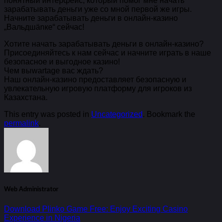
понятный интерфейс, который помог мне начать
зарабатывать деньги уже со мной первой же игры.
Начните зарабатывать деньги в онлайн-казино
„Вальдшänке“ сейчас!
Хотите начать зарабатывать деньги в онлайн-казино?
Присоединяйтесь к нам сейчас и начните играть в наше
безопасное и выгодное казино!
Чем выwartage вас ждать?
Наш онлайн-казино предоставляет безопасную и
увлекательную игровую платформу для игроков из
Казахстана.
This entry was posted in
Uncategorized
. Bookmark the
permalink
.
Web Administrator
Download Plinko Game Free: Enjoy Exciting Casino
Experience in Nigeria