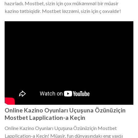
hazırladı. Mostbet, sizin için çox mükəmməl bir müasir
kazino tətbiqidir. Mostbet ləzzəmi, sizin için ç oxvaldır!
Online Kazino Oyunları Uçuşuna Özünüziçin
Mostbet Lapplication-a Keçin
Online Kazino Oyunları Uçuşuna Özünüziçin Mostbet
Lapplication-a Keçin! Müasir, fun dünyasındakı eng yaxşı