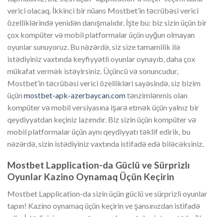
verici olacaq. İkkinci bir nüans Mostbet’in təcrübəsi verici
özelliklərində yenidən danışmalıdır. İşte bu: biz sizin üçün bir
çox kompüter və mobil platformalar üçün uyğun olmayan
oyunlar sunuyoruz. Bu nəzərdə, siz size tamamilik ilə
istədiyiniz vaxtında keyfiyyətli oyunlar oynayıb, daha çox
mükafat vermək istəyirsiniz. Üçüncü və sonuncudur,
Mostbet’in təcrübəsi verici özellikləri sayəsində, siz bizim
üçün
mostbet-apk-azerbaycan.com
tənzimlənmis olan
kompüter və mobil versiyasına işarə etmək üçün yalnız bir
qeydiyyatdan keçiniz lazımdır. Biz sizin üçün kompüter və
mobil platformalar üçün aynı qeydiyyatı təklif edirik, bu
nəzərdə, sizin istədiyiniz vaxtında istifadə edə biləcəksiniz.
Mostbet Lapplication-da Güclü ve Sürprizlı
Oyunlar Kazino Oynamaq Üçün Keçirin
Mostbet Lapplication-da sizin üçün güclü ve sürprizli oyunlar
tapın! Kazino oynamaq üçün keçirin ve şansınızdan istifadə