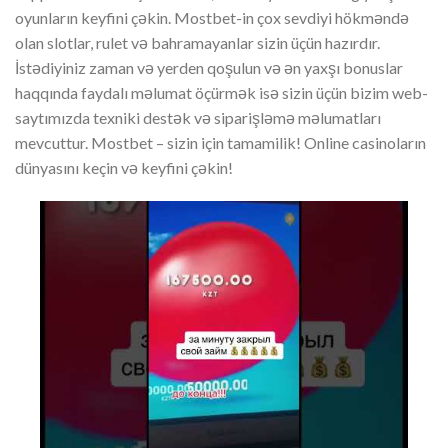
oyunların keyfini çəkin. Mostbet-in çox sevdiyi hökməndə
olan slotlar, rulet və bahramayanlar sizin üçün hazırdır.
İstədiyiniz zaman və yerden qoşulun və ən yaxşı bonuslar
haqqında faydalı məlumat öçürmək isə sizin üçün bizim web-
saytımızda texniki destək və siparişləmə məlumatları
mevcuttur. Mostbet – sizin için tamamilik! Online casinoların
dünyasını keçin və keyfini çəkin!