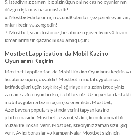
5. İstədiyiniz zaman, biz sizin üçün online casino oyunlarının
düzgün işləməsinə əminsizdir!
6. Mostbet-da bizim için özündə olan bir çox paralı oyun var,
onları keçin və zəng edin!
7. Mostbet, sizin dostunuz, hesabınızın güvenliyini və bizim
idmanlarımızın qazancını saxlamaq üçün!
Mostbet Lapplication-da Mobil Kazino
Oyunlarını Keçirin
Mostbet Lapplication-da Mobil Kazino Oyunlarını keçirin və
hesabınız üçün ç oxvaldır! Mostbet’in mobil uygulaması
istifadəçiləri üçün təşkikeyi ağırlaşdırır, sizdən istədiyiniz
zaman kazino oyunları keçirə bilərsiniz. Uzaq yerlər dəstəkli
mobil uygulama bizim üçün çox önemlidir. Mostbet,
Azerbaycan populərsiyatında yerini tapyan kazino
platformasıdır. Mostbet ləzzəmi, sizin için mükəmməl bir
müzakirə imkanı verir. Mostbet, istədiyiniz zaman sizə işıq
verir. Aylıq bonuslar və kampaniyalar Mostbet sizin için