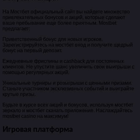
На Мостбет официальный сайт вы найдете множество
привлекательных бонусов и акций, которые сделают
ваше пребывание еще более приятным. Mostbet
предлагает:
Приветственный бонус для новых игроков.
Зарегистрируйтесь на мостбет вход и получите щедрый
бонус на первый депозит.
Ежедневные фриспины и cashback для постоянных
клиентов. Не упустите шанс увеличить свои выигрыши с
помощью регулярных акций.
Уникальные турниры и розыгрыши с ценными призами.
Станьте участником эксклюзивных событий и выиграйте
крутые призы.
Будьте в курсе всех акций и бонусов, используя мостбет
зеркало и мостбет скачать приложение. Наслаждайтесь
mostbet casino на максимум!
Игровая платформа