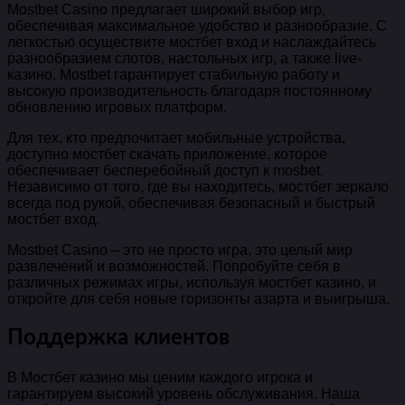
Mostbet Casino предлагает широкий выбор игр,
обеспечивая максимальное удобство и разнообразие. С
легкостью осуществите мостбет вход и наслаждайтесь
разнообразием слотов, настольных игр, а также live-
казино. Mostbet гарантирует стабильную работу и
высокую производительность благодаря постоянному
обновлению игровых платформ.
Для тех, кто предпочитает мобильные устройства,
доступно мостбет скачать приложение, которое
обеспечивает бесперебойный доступ к mosbet.
Независимо от того, где вы находитесь, мостбет зеркало
всегда под рукой, обеспечивая безопасный и быстрый
мостбет вход.
Mostbet Casino – это не просто игра, это целый мир
развлечений и возможностей. Попробуйте себя в
различных режимах игры, используя мостбет казино, и
откройте для себя новые горизонты азарта и выигрыша.
Поддержка клиентов
В Мостбет казино мы ценим каждого игрока и
гарантируем высокий уровень обслуживания. Наша