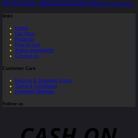
Pin Up Casino – Официальный сайт и зеркало для входа
links
Home
Our Story
Products
How to Use
Active Ingredients
Contact Us
Customer Care
Returns & Shipping Policy
Terms & Conditions
Payment Methods
Follow us