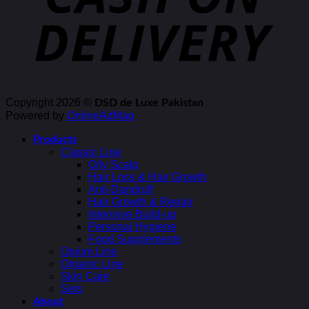
Copyright 2026 ©
DSD de Luxe Pakistan
Powered by
OnlineAdMag
Products
Classic Line
Oily Scalp
Hair Loss & Hair Growth
Anti-Dandruff
Hair Growth & Repair
Intensive Build-up
Personal Hygiene
Food Supplements
Opium Line
Organic Line
Skin Care
Sets
About